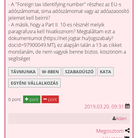
- A "Foreign tax identifying number" részhez az EU-s
adószámomat, sima adószámomat vagy az adóazaoosító
jelemet kell beírni?
- A másik, hogy a Part II. 10-es résznél melyik
paragrafusra kell hivatkoznom? Megtaláltam ezt a
dokumentumot (https://net.jogtar.hu/jogszabaly?
docid=97900049.MT), ez alapján talán a 13-as cikket
mondanám, de nem vagyok benne biztos. köszönöm a
segítséget
TÁVMUNKA
W-8BEN
SZABADÚSZÓ
KATA
EGYÉNI VÁLLALKOZÁS
0 pont
pont
pont
2019.03.20. 09:31
Ádám
Megosztom