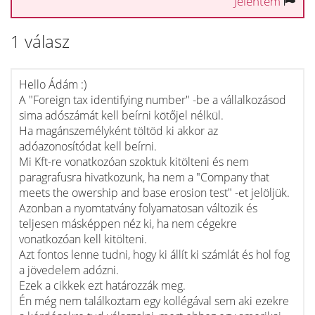
Jelentem
1 válasz
Hello Ádám :)
A "Foreign tax identifying number" -be a vállalkozásod
sima adószámát kell beírni kötőjel nélkül.
Ha magánszemélyként töltöd ki akkor az
adóazonosítódat kell beírni.
Mi Kft-re vonatkozóan szoktuk kitölteni és nem
paragrafusra hivatkozunk, ha nem a "Company that
meets the owership and base erosion test" -et jelöljük.
Azonban a nyomtatvány folyamatosan változik és
teljesen másképpen néz ki, ha nem cégekre
vonatkozóan kell kitölteni.
Azt fontos lenne tudni, hogy ki állít ki számlát és hol fog
a jövedelem adózni.
Ezek a cikkek ezt határozzák meg.
Én még nem találkoztam egy kollégával sem aki ezekre