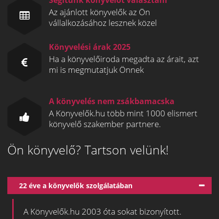
Segítünk könyvelőt választani
Az ajánlott könyvelők az Ön
vállalkozásához lesznek közel
Könyvelési árak 2025
Ha a könyvelőiroda megadta az árait, azt
mi is megmutatjuk Önnek
A könyvelés nem zsákbamacska
A Könyvelők.hu több mint 1000 elismert
könyvelő szakember partnere.
Ön könyvelő? Tartson velünk!
22 éve a könyvelők szolgálatában
A Könyvelők.hu 2003 óta sokat bizonyított.