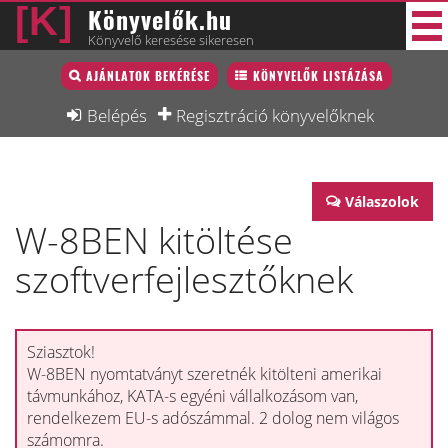
Könyvelők.hu
Könyvelő keresése sikeresen
Könyvelő lista
AJÁNLATOK BEKÉRÉSE
KÖNYVELŐK LISTÁZÁSA
34 új
Könyvelési munkák
Belépés
Regisztráció könyvelőknek
Fórum
Interjú
Válaszolok
W-8BEN kitöltése
Blog
szoftverfejlesztőknek
Állás
Képzésnaptár
Sziasztok!
W-8BEN nyomtatványt szeretnék kitölteni amerikai
távmunkához, KATA-s egyéni vállalkozásom van,
rendelkezem EU-s adószámmal. 2 dolog nem világos
számomra.