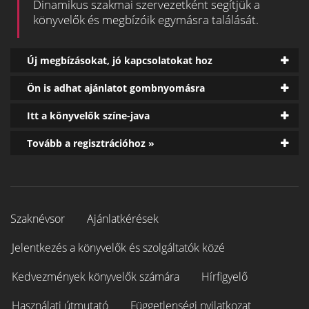
Dinamikus szakmai szervezetként segítjük a
könyvelők és megbízóik egymásra találását.
Új megbízásokat, jó kapcsolatokat hoz
Ön is adhat ajánlatot gombnyomásra
Itt a könyvelők színe-java
Tovább a regisztrációhoz »
Szaknévsor
Ajánlatkérések
Jelentkezés a könyvelők és szolgáltatók közé
Kedvezmények könyvelők számára
Hírfigyelő
Használati útmutató
Függetlenségi nyilatkozat