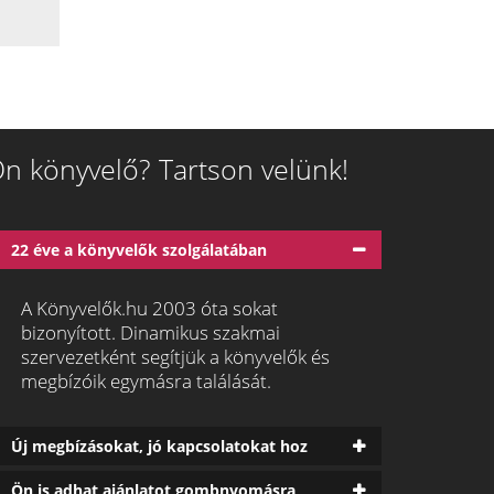
n könyvelő? Tartson velünk!
22 éve a könyvelők szolgálatában
A Könyvelők.hu 2003 óta sokat
bizonyított. Dinamikus szakmai
szervezetként segítjük a könyvelők és
megbízóik egymásra találását.
Új megbízásokat, jó kapcsolatokat hoz
Ön is adhat ajánlatot gombnyomásra