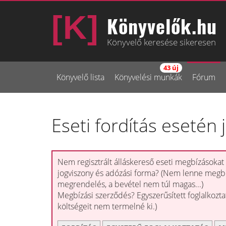
Könyvelők.hu
Könyvelő keresése sikeresen
43 új
Könyvelő lista
Könyvelési munkák
Fórum
Eseti fordítás esetén
Nem regisztrált álláskereső eseti megbízásokat 
jogviszony és adózási forma? (Nem lenne megb
megrendelés, a bevétel nem túl magas...)
Megbízási szerződés? Egyszerűsített foglalkozta
költségeit nem termelné ki.)