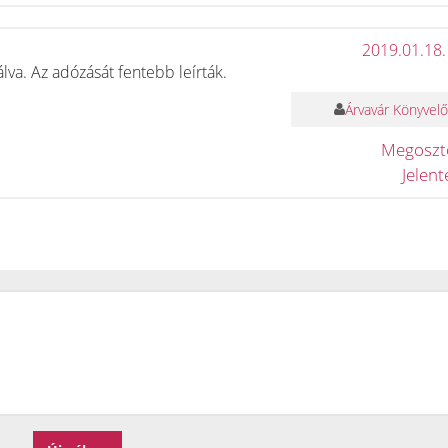
2019.01.18.
álva. Az adózását fentebb leírták.
Árvavár Könyvelő
Megosz
Jelen