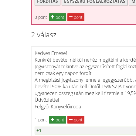
FORDÍTÁS
EGYSZERŰ FOGLALKOZTATÁS
M
0 pont
pont
pont
2 válasz
Kedves Emese!
Konkrét bevétel nélkül nehéz megítélni a kérdé
Jogviszonyát tekintve az egyszerűsített foglalk
nem csak egy napon fordít.
A megbízási jogviszony lenne a legegyszerűbb.
bevétel 90%-ka után kell Öntől 15% SZJA-t vonnia
ugyanezen összeg után meg kell fizetnie a 19,
Üdvözlettel
Felgyői Könyvelőiroda
1 pont
pont
pont
+1