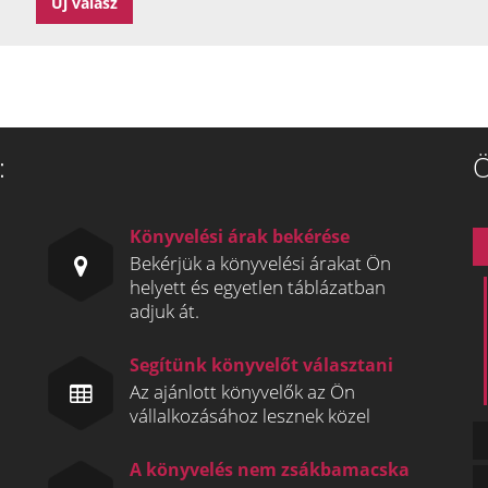
:
Ö
Könyvelési árak bekérése
Bekérjük a könyvelési árakat Ön
helyett és egyetlen táblázatban
adjuk át.
Segítünk könyvelőt választani
Az ajánlott könyvelők az Ön
vállalkozásához lesznek közel
A könyvelés nem zsákbamacska