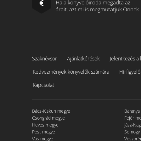
Ha a könyvelőiroda megadta az
árait, azt mi is megmutatjuk Önnek
Szaknévsor
Ajánlatkérések
Jelentkezés a 
Kedvezmények könyvelők számára
Hírfigyelő
Kapcsolat
Bács-Kiskun megye
Baranya
Csongrád megye
Fejér m
Heves megye
Jász-Na
Pest megye
Somogy
Vas megye
Veszpré