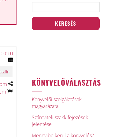
 00:10
atalin
KÖNYVELŐVÁLASZTÁS
tom
tem
Könyvelői szolgálatások
magyarázata
Számviteli szakkifejezések
jelentése
Mennyibe kerül a könyvelés?