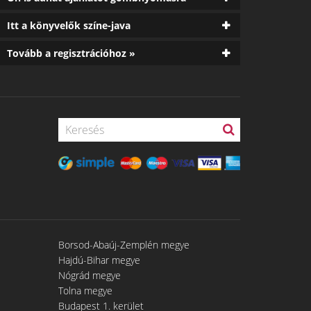
Itt a könyvelők színe-java
Tovább a regisztrációhoz »
Borsod-Abaúj-Zemplén megye
Hajdú-Bihar megye
Nógrád megye
Tolna megye
Budapest 1. kerület