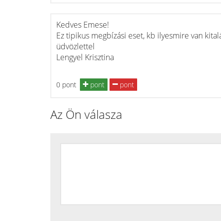
Kedves Emese!
Ez tipikus megbízási eset, kb ilyesmire van kital
üdvözlettel
Lengyel Krisztina
0 pont
pont
pont
Az Ön válasza