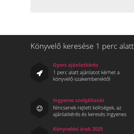
Könyvelő keresése 1 perc alatt
Gyors ajánlatkérés
1 perc alatt ajánlatot kérhet a
könyvelő-szakemberektől
Ingyenes szolgáltatás
Nincsenek rejtett költségek, az
ajánlatkérés és keresés ingyenes
Könyvelési árak 2025