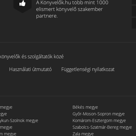
A Könyvelők.hu több mint 1000
elismert könyvelő szakember
partnere.
könyvelők és szolgáltatók közé
Használati útmutató
Függetlenségi nyilatkozat
 megye
Békés megye
egye
Győr-Moson-Sopron megye
gykun-Szolnok megye
Komárom-Esztergom megye
 megye
Szabolcs-Szatmár-Bereg megye
m megye
Zala megye