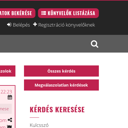
ATOK BEKÉRÉSE
KÖNYVELŐK LISTÁZÁSA
Belépés
Regisztráció könyvelőknek
szolok
Összes kérdés
Megválaszolatlan kérdések
 22:23
KÉRDÉS KERESÉSE
mese
tom
Kulcsszó
tem