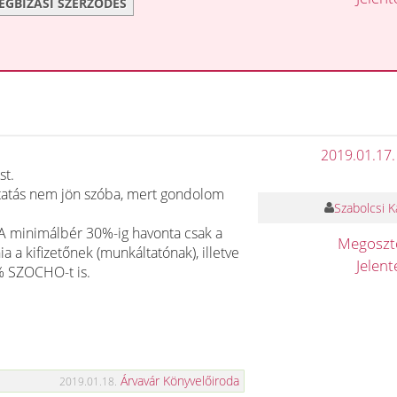
EGBÍZÁSI SZERZŐDÉS
2019.01.17.
st.
oztatás nem jön szóba, mert gondolom
Szabolcsi K
 A minimálbér 30%-ig havonta csak a
Megosz
 a kifizetőnek (munkáltatónak), illetve
Jelen
5% SZOCHO-t is.
Árvavár Könyvelőiroda
2019.01.18.