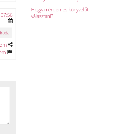
Hogyan érdemes könyvelőt
 07:56
választani?
iroda
tom
tem