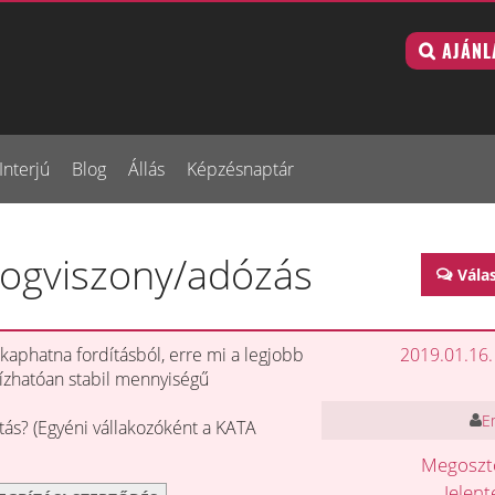
AJÁNL
Interjú
Blog
Állás
Képzésnaptár
 jogviszony/adózás
Vála
kaphatna fordításból, erre mi a legjobb
2019.01.16.
ízhatóan stabil mennyiségű
E
tás? (Egyéni vállakozóként a KATA
Megosz
Jelen