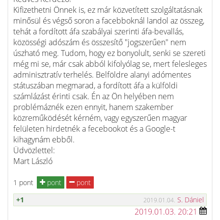
Kifizethetni Önnek is, ez már közvetített szolgáltatásnak
minősül és végső soron a facebboknál landol az összeg,
tehát a fordított áfa szabályai szerinti áfa-bevallás,
közösségi adószám és összesítő "jogszerűen" nem
úszható meg. Tudom, hogy ez bonyolult, senki se szereti
még mi se, már csak abból kifolyólag se, mert felesleges
adminisztratív terhelés. Belföldre alanyi adómentes
státuszában megmarad, a fordított áfa a külföldi
számlázást érinti csak. Én az Ön helyében nem
problémáznék ezen ennyit, hanem szakember
közreműködését kérném, vagy egyszerűen magyar
felületen hirdetnék a fecebookot és a Google-t
kihagynám ebből.
Üdvözlettel:
Mart László
1 pont
pont
pont
+1
S. Dániel
2019.01.04.
2019.01.03. 20:21