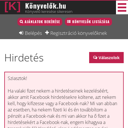
Könyvelők.hu
Könyvelő keresése sikeresen
Könyvelő lista
AJÁNLATOK BEKÉRÉSE
KÖNYVELŐK LISTÁZÁSA
27 új
Könyvelési munkák
Belépés
Regisztráció könyvelőknek
Fórum
Hirdetés
Interjú
Válaszolok
Blog
Állás
Sziasztok!
Képzésnaptár
Ha valaki fizet nekem a hirdetéseinek kezeléséért,
akkor amit Facebook hirdetésekre költene, azt nekem
kell, hogy kifizesse vagy a Facebook-nak? Mi van abban
az esetben, ha nekem fizeti ki és én továbbítom a
pénzét a Facebook-nak és mi van akkor ha ő fizet a
hirdetésekért a Facebook-nak, engem kihagyva a