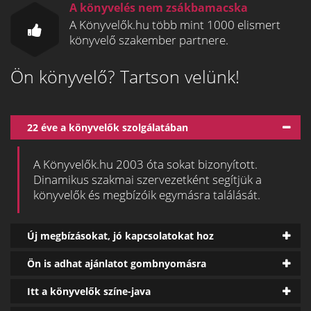
A könyvelés nem zsákbamacska
A Könyvelők.hu több mint 1000 elismert
könyvelő szakember partnere.
Ön könyvelő? Tartson velünk!
22 éve a könyvelők szolgálatában
A Könyvelők.hu 2003 óta sokat bizonyított.
Dinamikus szakmai szervezetként segítjük a
könyvelők és megbízóik egymásra találását.
Új megbízásokat, jó kapcsolatokat hoz
Ön is adhat ajánlatot gombnyomásra
Itt a könyvelők színe-java