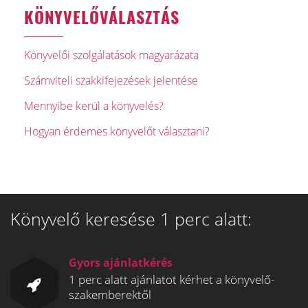
KÖNYVELŐVÁLASZTÁS
Könyvelői szolgálatások magyarázata
Számviteli szakkifejezések jelentése
Mennyibe kerül a könyvelés?
Hogyan érdemes könyvelőt választani?
Könyvelő keresése 1 perc alatt:
Gyors ajánlatkérés
1 perc alatt ajánlatot kérhet a könyvelő-
szakemberektől