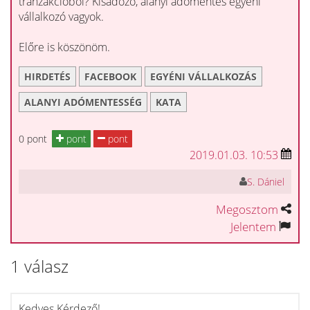
tranzakcióból? Kisadózó, alanyi adómentes egyéni
vállalkozó vagyok.
Előre is köszönöm.
HIRDETÉS
FACEBOOK
EGYÉNI VÁLLALKOZÁS
ALANYI ADÓMENTESSÉG
KATA
0 pont
pont
pont
2019.01.03. 10:53
S. Dániel
Megosztom
Jelentem
1 válasz
Kedves Kérdező!