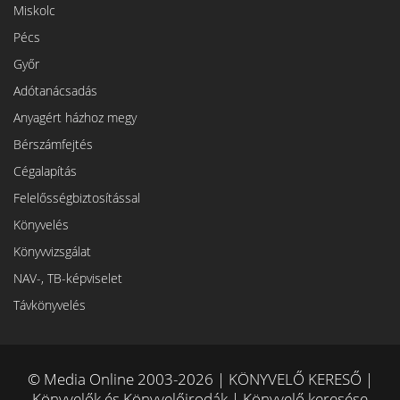
Miskolc
Pécs
Győr
Adótanácsadás
Anyagért házhoz megy
Bérszámfejtés
Cégalapítás
Felelősségbiztosítással
Könyvelés
Könyvvizsgálat
NAV-, TB-képviselet
Távkönyvelés
© Media Online 2003-2026 | KÖNYVELŐ KERESŐ |
Könyvelők és Könyvelőirodák | Könyvelő keresése