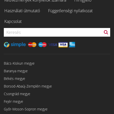
Kedvezmények könyvelők számára
Hírfigyelő
Használati útmutató
Függetlenségi nyilatkozat
Kapcsolat
Bács-Kiskun megye
Baranya megye
Békés megye
Borsod-Abaúj-Zemplén megye
Csongrád megye
Fejér megye
Győr-Moson-Sopron megye