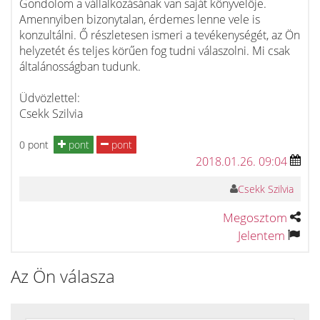
Gondolom a vállalkozásának van saját könyvelője.
Amennyiben bizonytalan, érdemes lenne vele is
konzultálni. Ő részletesen ismeri a tevékenységét, az Ön
helyzetét és teljes körűen fog tudni válaszolni. Mi csak
általánosságban tudunk.
Üdvözlettel:
Csekk Szilvia
0 pont
pont
pont
2018.01.26. 09:04
Csekk Szilvia
Megosztom
Jelentem
Az Ön válasza