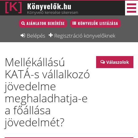
Könyvelők.hu
Könyvelő keresése sikeresen
Könyvelő lista
AJÁNLATOK BEKÉRÉSE
KÖNYVELŐK LISTÁZÁSA
30 új
Könyvelési munkák
Belépés
Regisztráció könyvelőknek
Fórum
Mellékállású
Interjú
Válaszolok
KATÁ-s vállalkozó
Blog
jövedelme
Állás
meghaladhatja-e
Képzésnaptár
a főállása
jövedelmét?