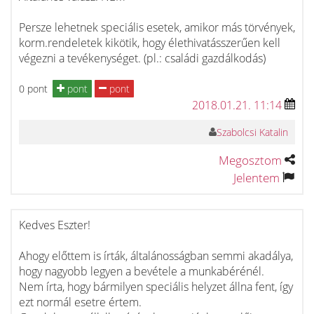
Persze lehetnek speciális esetek, amikor más törvények,
korm.rendeletek kikötik, hogy élethivatásszerűen kell
végezni a tevékenységet. (pl.: családi gazdálkodás)
0 pont
pont
pont
2018.01.21. 11:14
Szabolcsi Katalin
Megosztom
Jelentem
Kedves Eszter!
Ahogy előttem is írták, általánosságban semmi akadálya,
hogy nagyobb legyen a bevétele a munkabérénél.
Nem írta, hogy bármilyen speciális helyzet állna fent, így
ezt normál esetre értem.