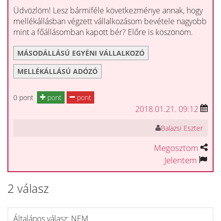
Üdvözlöm! Lesz bármiféle következménye annak, hogy
mellékállásban végzett vállalkozásom bevétele nagyobb
mint a főállásomban kapott bér? Előre is köszönöm.
MÁSODÁLLÁSÚ EGYÉNI VÁLLALKOZÓ
MELLÉKÁLLÁSÚ ADÓZÓ
0 pont
pont
pont
2018.01.21. 09:12
Balazsi Eszter
Megosztom
Jelentem
2 válasz
Általános válasz: NEM