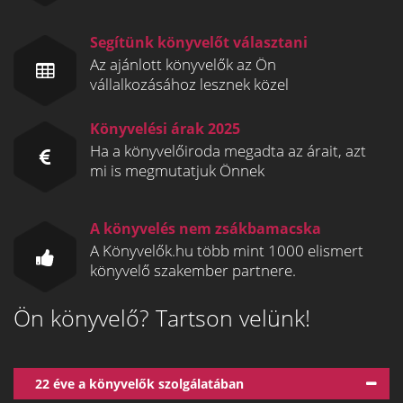
Segítünk könyvelőt választani
Az ajánlott könyvelők az Ön
vállalkozásához lesznek közel
Könyvelési árak 2025
Ha a könyvelőiroda megadta az árait, azt
mi is megmutatjuk Önnek
A könyvelés nem zsákbamacska
A Könyvelők.hu több mint 1000 elismert
könyvelő szakember partnere.
Ön könyvelő? Tartson velünk!
22 éve a könyvelők szolgálatában