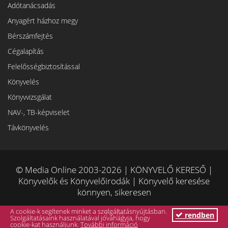
Adótanácsadás
Anyagért házhoz megy
Bérszámfejtés
Cégalapítás
Felelősségbiztosítással
Könyvelés
Könyvvizsgálat
NAV-, TB-képviselet
Távkönyvelés
© Media Online 2003-2026 | KÖNYVELŐ KERESŐ |
Könyvelők és Könyvelőirodák | Könyvelő keresése
könnyen, sikeresen
A cookie-k segítenek minket a szolgáltatásnyújtásban.
rendben
Szolgáltatásaink használatával jóváhagyja, hogy
cookie-kat használjunk.
További információ