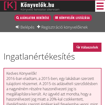
Könyvelők.hu
Könyvelő keresése sikeresen
Könyvelő lista
AJÁNLATOK BEKÉRÉSE
KÖNYVELŐK LISTÁZÁSA
33 új
Könyvelési munkák
Belépés
Regisztráció könyvelőknek
Fórum
Interjú
Válaszolok
Ingatlanértékesítés
Blog
Állás
Képzésnaptár
Kedves Könyvelők!
2016-ban eladtam, a 2015-ben, egy lakásban szerzett
tulajdoni részemet. A 2015-ös adásvételi szerződésben
a nagynéném részére haszonélvezeti jog is
megállapításra került. Az ügyvéd azt mondta, hogy a
haszonélvezeti jog miatt a 20%-kal csökkentett,
illetékfizetés szerinti értéket kell figyelembe venni, mint