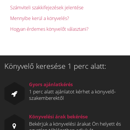
Számviteli szakkifejezések jelentése
Mennyibe kerül a könyvelés?
Hogyan érdemes könyvelőt választani?
Könyvelő keresése 1 perc alatt:
Gyors ajánlatkérés
1 perc alatt ajánlatot kérhet a könyvelő-
szakemberektől
Könyvelési árak bekérése
Bekérjük a könyvelési árakat Ön helyett és