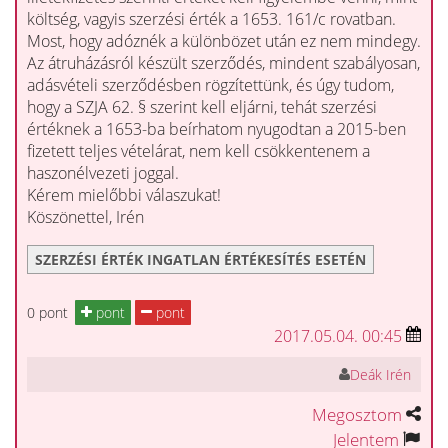
költség, vagyis szerzési érték a 1653. 161/c rovatban.
Most, hogy adóznék a különbözet után ez nem mindegy.
Az átruházásról készült szerződés, mindent szabályosan,
adásvételi szerződésben rögzítettünk, és úgy tudom,
hogy a SZJA 62. § szerint kell eljárni, tehát szerzési
értéknek a 1653-ba beírhatom nyugodtan a 2015-ben
fizetett teljes vételárat, nem kell csökkentenem a
haszonélvezeti joggal.
Kérem mielőbbi válaszukat!
Köszönettel, Irén
SZERZÉSI ÉRTÉK INGATLAN ÉRTÉKESÍTÉS ESETÉN
0 pont
pont
pont
2017.05.04. 00:45
Deák Irén
Megosztom
Jelentem