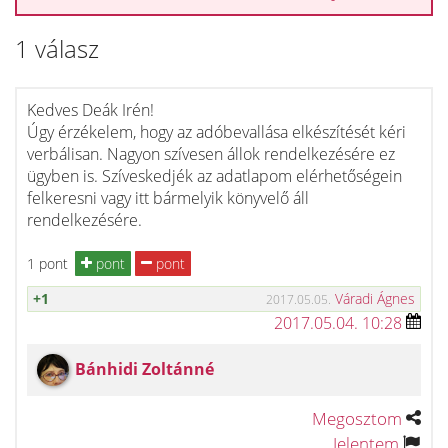
1 válasz
Kedves Deák Irén!
Úgy érzékelem, hogy az adóbevallása elkészítését kéri
verbálisan. Nagyon szívesen állok rendelkezésére ez
ügyben is. Szíveskedjék az adatlapom elérhetőségein
felkeresni vagy itt bármelyik könyvelő áll
rendelkezésére.
1 pont
pont
pont
+1
Váradi Ágnes
2017.05.05.
2017.05.04. 10:28
Bánhidi Zoltánné
Megosztom
Jelentem