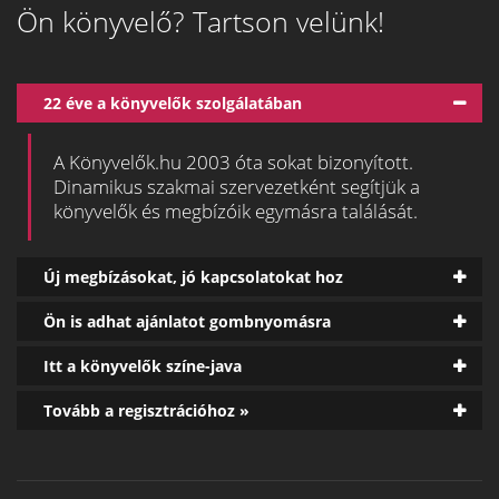
Ön könyvelő? Tartson velünk!
22 éve a könyvelők szolgálatában
A Könyvelők.hu 2003 óta sokat bizonyított.
Dinamikus szakmai szervezetként segítjük a
könyvelők és megbízóik egymásra találását.
Új megbízásokat, jó kapcsolatokat hoz
Ön is adhat ajánlatot gombnyomásra
Itt a könyvelők színe-java
Tovább a regisztrációhoz »