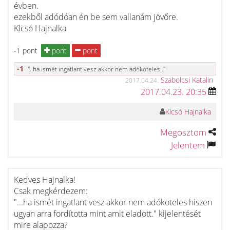
évben.
ezekből adódóan én be sem vallanám jövőre.
Klcsó Hajnalka
-1 pont
pont
pont
-1
"..ha ismét ingatlant vesz akkor nem adóköteles.."
Szabolcsi Katalin
2017.04.24.
2017.04.23. 20:35
Klcsó Hajnalka
Megosztom
Jelentem
Kedves Hajnalka!
Csak megkérdezem:
"...ha ismét ingatlant vesz akkor nem adóköteles hiszen
ugyan arra fordította mint amit eladott." kijelentését
mire alapozza?