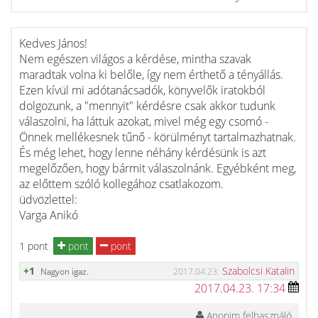
Kedves János!
Nem egészen világos a kérdése, mintha szavak
maradtak volna ki belőle, így nem érthető a tényállás.
Ezen kívül mi adótanácsadók, könyvelők iratokból
dolgozunk, a "mennyit" kérdésre csak akkor tudunk
válaszolni, ha láttuk azokat, mivel még egy csomó -
Önnek mellékesnek tűnő - körülményt tartalmazhatnak.
És még lehet, hogy lenne néhány kérdésünk is azt
megelőzően, hogy bármit válaszolnánk. Egyébként meg,
az előttem szóló kollegához csatlakozom.
üdvözlettel:
Varga Anikó
1 pont
pont
pont
+1
Szabolcsi Katalin
Nagyon igaz.
2017.04.23.
2017.04.23. 17:34
Anonim felhasználó