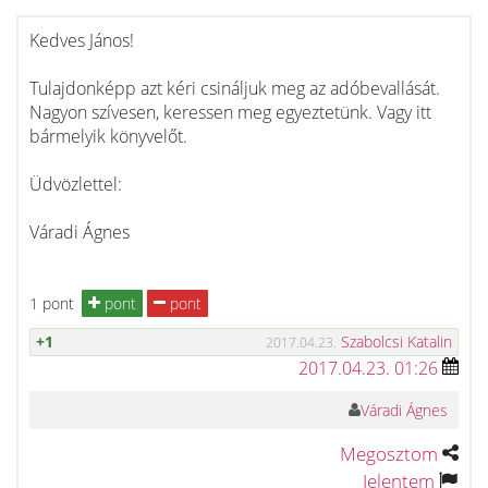
Kedves János!
Tulajdonképp azt kéri csináljuk meg az adóbevallását.
Nagyon szívesen, keressen meg egyeztetünk. Vagy itt
bármelyik könyvelőt.
Üdvözlettel:
Váradi Ágnes
1 pont
pont
pont
+1
Szabolcsi Katalin
2017.04.23.
2017.04.23. 01:26
Váradi Ágnes
Megosztom
Jelentem