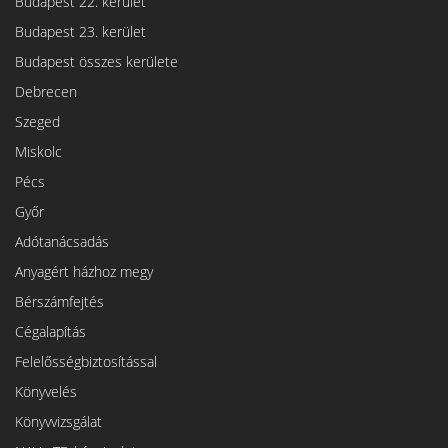
Budapest 22. kerület
Budapest 23. kerület
Budapest összes kerülete
Debrecen
Szeged
Miskolc
Pécs
Győr
Adótanácsadás
Anyagért házhoz megy
Bérszámfejtés
Cégalapítás
Felelősségbiztosítással
Könyvelés
Könyvvizsgálat