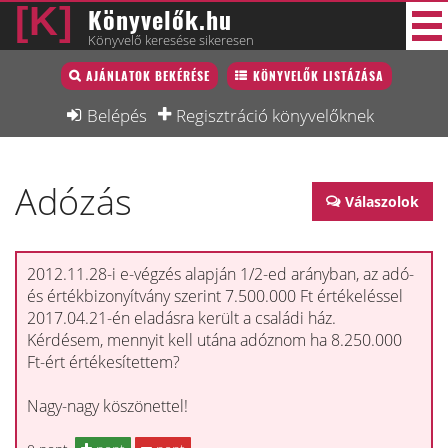
Könyvelők.hu
Könyvelő keresése sikeresen
Könyvelő lista
AJÁNLATOK BEKÉRÉSE
KÖNYVELŐK LISTÁZÁSA
40 új
Könyvelési munkák
Belépés
Regisztráció könyvelőknek
Fórum
Adózás
Interjú
Válaszolok
Blog
Állás
2012.11.28-i e-végzés alapján 1/2-ed arányban, az adó-
és értékbizonyítvány szerint 7.500.000 Ft értékeléssel
Képzésnaptár
2017.04.21-én eladásra került a családi ház.
Kérdésem, mennyit kell utána adóznom ha 8.250.000
Ft-ért értékesítettem?
Nagy-nagy köszönettel!