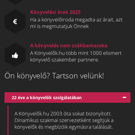
Könyvelési árak 2025
Ha a könyvelőiroda megadta az árait, azt
mi is megmutatjuk Önnek
A könyvelés nem zsákbamacska
A Könyvelők.hu több mint 1000 elismert
könyvelő szakember partnere.
Ön könyvelő? Tartson velünk!
22 éve a könyvelők szolgálatában
A Könyvelők.hu 2003 óta sokat bizonyított.
Dinamikus szakmai szervezetként segítjük a
könyvelők és megbízóik egymásra találását.