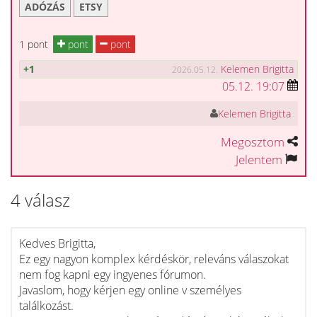
ADÓZÁS
ETSY
1 pont
pont
pont
+1
Kelemen Brigitta
2026.05.12.
05.12. 19:07
Kelemen Brigitta
Megosztom
Jelentem
4 válasz
Kedves Brigitta,
Ez egy nagyon komplex kérdéskör, releváns válaszokat
nem fog kapni egy ingyenes fórumon.
Javaslom, hogy kérjen egy online v személyes
találkozást.