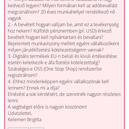
kedvező legyen? Milyen formában kell az adóbevallást
megcsinálnom? 20 éves munkahellyel rendelkező nő
vagyok
2.- A bevételt hogyan valljam be, amit ez a tevékenység
hoz nekem? Külföldi pénznemben (pl. USD) érkező
bevételt hogyan kell nyilvántartani és bevallani?
Bejelentett munkaviszony mellett egyéni vállalkozóként
milyen járulékfizetési kötelezettségeim vannak?
3.-Digitális termékek EU-n belüli és kívüli értékesítése
esetén keletkezik-e áfa fizetési kötelezettség?
Szükséges-e OSS (One Stop Shop) rendszerbe
regisztrálnom?
4.-Ehhez mindenképpen egyéni vállalkozónak kell
lennem? Ennek mi a díja?
Elnézést a sok kérdésért, de szeretnék nagyon részletes
lenni.
A segítséget előre is nagyon köszönöm!
Üdvözlettel,
Kelemen Brigitta