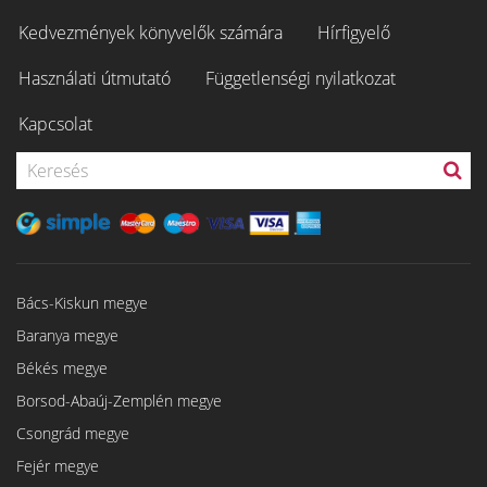
Kedvezmények könyvelők számára
Hírfigyelő
Használati útmutató
Függetlenségi nyilatkozat
Kapcsolat
Bács-Kiskun megye
Baranya megye
Békés megye
Borsod-Abaúj-Zemplén megye
Csongrád megye
Fejér megye