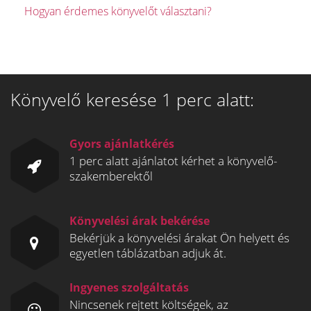
Hogyan érdemes könyvelőt választani?
Könyvelő keresése 1 perc alatt:
Gyors ajánlatkérés
1 perc alatt ajánlatot kérhet a könyvelő-
szakemberektől
Könyvelési árak bekérése
Bekérjük a könyvelési árakat Ön helyett és
egyetlen táblázatban adjuk át.
Ingyenes szolgáltatás
Nincsenek rejtett költségek, az