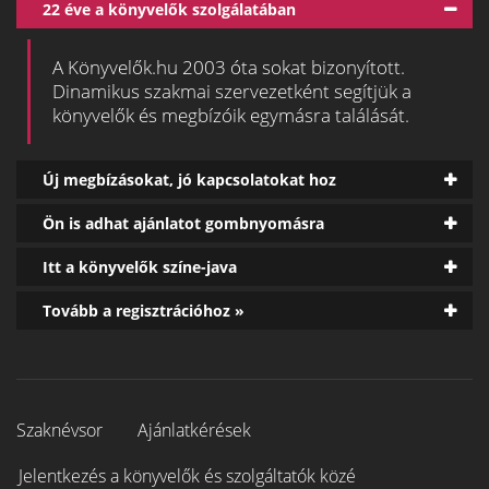
22 éve a könyvelők szolgálatában
A Könyvelők.hu 2003 óta sokat bizonyított.
Dinamikus szakmai szervezetként segítjük a
könyvelők és megbízóik egymásra találását.
Új megbízásokat, jó kapcsolatokat hoz
Ön is adhat ajánlatot gombnyomásra
Itt a könyvelők színe-java
Tovább a regisztrációhoz »
Szaknévsor
Ajánlatkérések
Jelentkezés a könyvelők és szolgáltatók közé