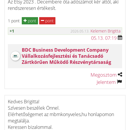
Az Etsy 2023 . Decembere óta adószámot kér attól, aki
rendszeresen értékesít.
1 pont
pont
pont
+1
Kelemen Brigitta
2026.05.13.
05.13. 07:19
BDC Business Development Company
Vállalkozásfejlesztési és Tanácsadó
Zártkörűen Működő Részvénytársaság
Megosztom
Jelentem
Kedves Brigitta!
Szívesen beszélek Önnel.
Elérhetőségemet az mbmkonyveles,hu honlapomon
megtalálja.
Keressen bizalommal.