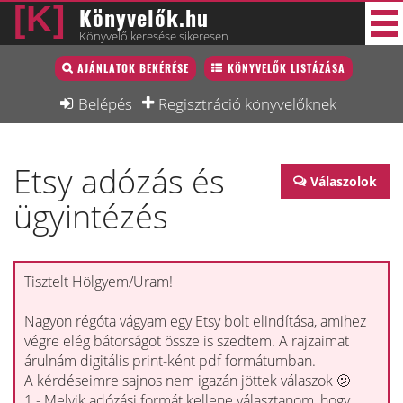
Könyvelők.hu
Könyvelő keresése sikeresen
Könyvelő lista
AJÁNLATOK BEKÉRÉSE
KÖNYVELŐK LISTÁZÁSA
43 új
Könyvelési munkák
Belépés
Regisztráció könyvelőknek
Fórum
Etsy adózás és
Interjú
Válaszolok
ügyintézés
Blog
Állás
Képzésnaptár
Tisztelt Hölgyem/Uram!
Nagyon régóta vágyam egy Etsy bolt elindítása, amihez
végre elég bátorságot össze is szedtem. A rajzaimat
árulnám digitális print-ként pdf formátumban.
A kérdéseimre sajnos nem igazán jöttek válaszok 🫤
1.- Melyik adózási formát kellene választanom, hogy