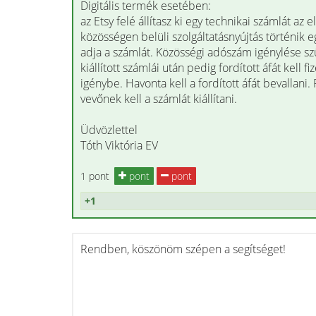
Digitális termék esetében:
az Etsy felé állítasz ki egy technikai számlát az
közösségen belüli szolgáltatásnyújtás történik eg
adja a számlát. Közösségi adószám igénylése szük
kiállított számlái után pedig fordított áfát kell fi
igénybe. Havonta kell a fordított áfát bevallani
vevőnek kell a számlát kiállítani.
Üdvözlettel
Tóth Viktória EV
1 pont
pont
pont
+1
Rendben, köszönöm szépen a segítséget!