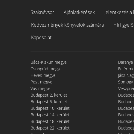
Szaknévsor
Ajánlatkérések
Jelentkezés a 
Kedvezmények könyvelők számára
Hírfigyelő
Kapcsolat
Bács-Kiskun megye
Baranya
Csongrád megye
Fejér m
Heves megye
Jász-Na
Pest megye
Somogy
Vas megye
Veszpré
Budapest 2. kerület
Budapest
Budapest 6. kerület
Budapest
Budapest 10. kerület
Budapest
Budapest 14. kerület
Budapest
Budapest 18. kerület
Budapest
Budapest 22. kerület
Budapest