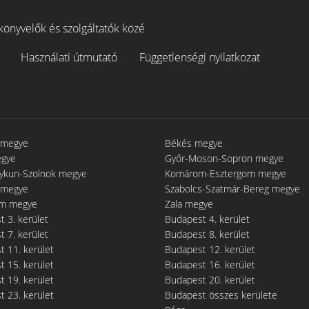
könyvelők és szolgáltatók közé
Használati útmutató
Függetlenségi nyilatkozat
 megye
Békés megye
egye
Győr-Moson-Sopron megye
gykun-Szolnok megye
Komárom-Esztergom megye
 megye
Szabolcs-Szatmár-Bereg megye
m megye
Zala megye
 3. kerület
Budapest 4. kerület
 7. kerület
Budapest 8. kerület
 11. kerület
Budapest 12. kerület
 15. kerület
Budapest 16. kerület
 19. kerület
Budapest 20. kerület
 23. kerület
Budapest összes kerülete