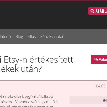
AJÁNL
Interjú
Blog
Állás
Képzésnaptár
 Etsy-n értékesített
Vála
rmékek után?
04.03.
et értékesíteni, egyéni vállalkozó
részére. Viszont a számla, amit ő állít