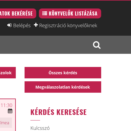
ATOK BEKÉRÉSE
KÖNYVELŐK LISTÁZÁSA
Belépés
Regisztráció könyvelőknek
szolok
Összes kérdés
Megválaszolatlan kérdések
 11:30
KÉRDÉS KERESÉSE
Tímea
Kulcsszó