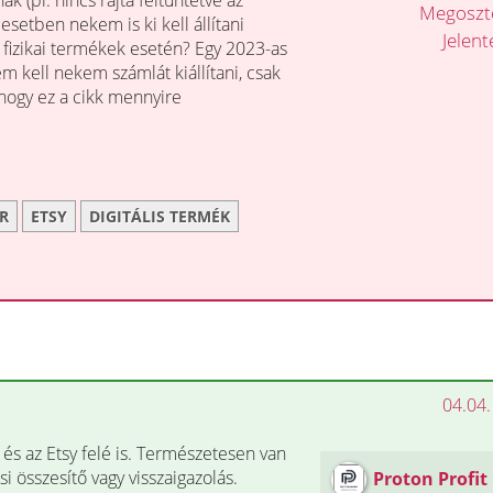
k (pl. nincs rajta feltüntetve az
Megosz
setben nekem is ki kell állítani
Jelen
s fizikai termékek esetén? Egy 2023-as
m kell nekem számlát kiállítani, csak
hogy ez a cikk mennyire
R
ETSY
DIGITÁLIS TERMÉK
04.04.
 és az Etsy felé is. Természetesen van
i összesítő vagy visszaigazolás.
Proton Profit