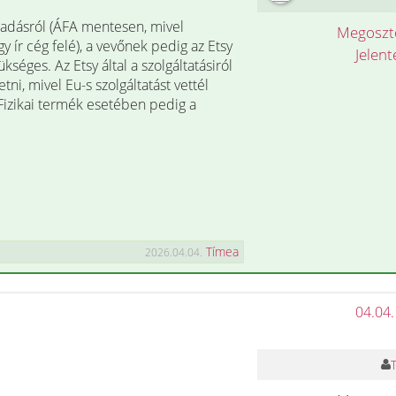
 eladásról (ÁFA mentesen, mivel
Megosz
y ír cég felé), a vevőnek pedig az Etsy
Jelen
séges. Az Etsy által a szolgáltatásiról
zetni, mivel Eu-s szolgáltatást vettél
. Fizikai termék esetében pedig a
Tímea
2026.04.04.
04.04.