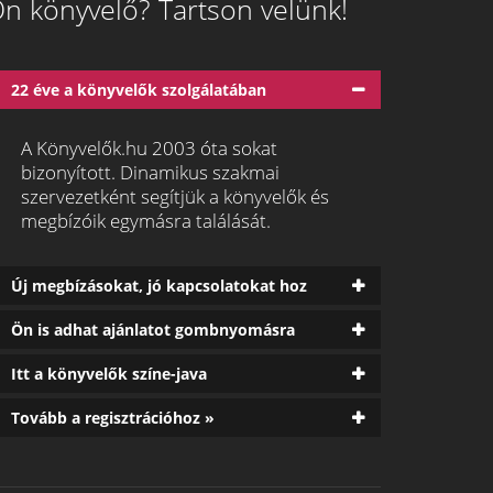
n könyvelő? Tartson velünk!
22 éve a könyvelők szolgálatában
A Könyvelők.hu 2003 óta sokat
bizonyított. Dinamikus szakmai
szervezetként segítjük a könyvelők és
megbízóik egymásra találását.
Új megbízásokat, jó kapcsolatokat hoz
Ön is adhat ajánlatot gombnyomásra
Itt a könyvelők színe-java
Tovább a regisztrációhoz »