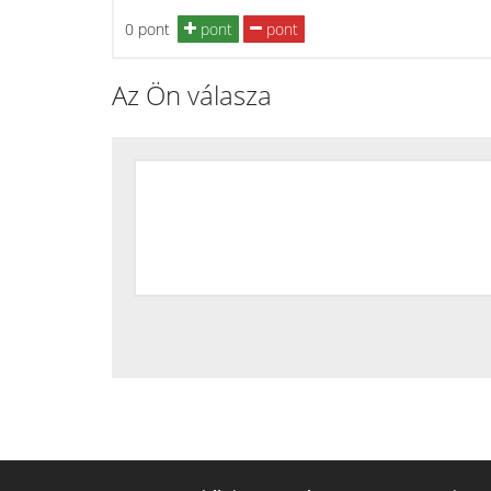
0 pont
pont
pont
Az Ön válasza