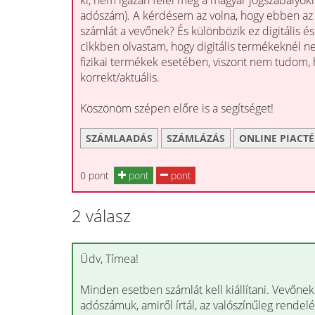
ki, nem igazán felel meg a magyar jogszabályokna
adószám). A kérdésem az volna, hogy ebben az e
számlát a vevőnek? És különbözik ez digitális é
cikkben olvastam, hogy digitális termékeknél ne
fizikai termékek esetében, viszont nem tudom, 
korrekt/aktuális.
Köszönöm szépen előre is a segítséget!
SZÁMLAADÁS
SZÁMLÁZÁS
ONLINE PIACTÉ
0 pont
pont
pont
2 válasz
Üdv, Tímea!
Minden esetben számlát kell kiállítani. Vevőnek
adószámuk, amiről írtál, az valószínűleg rendelés