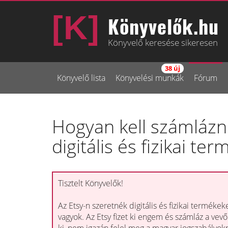
Könyvelők.hu
Könyvelő keresése sikeresen
38 új
Könyvelő lista
Könyvelési munkák
Fórum
Hogyan kell számlázni
digitális és fizikai te
Tisztelt Könyvelők!
Az Etsy-n szeretnék digitális és fizikai termékek
vagyok. Az Etsy fizet ki engem és számláz a vevő 