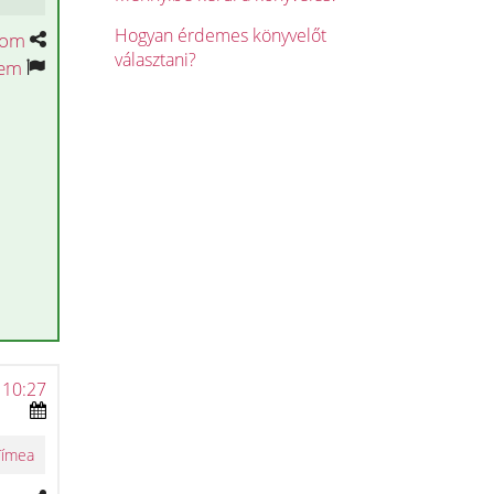
Hogyan érdemes könyvelőt
tom
választani?
tem
 10:27
Tímea