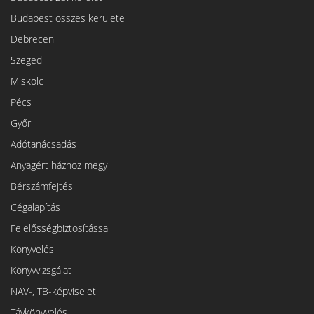
Budapest összes kerülete
Debrecen
Szeged
Miskolc
Pécs
Győr
Adótanácsadás
Anyagért házhoz megy
Bérszámfejtés
Cégalapítás
Felelősségbiztosítással
Könyvelés
Könyvvizsgálat
NAV-, TB-képviselet
Távkönyvelés