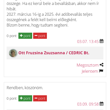
összege. Ha ez kerül bele a bevallásban, akkor nem ír
hibát.
2027. március 16-ig a 2025. évi adóbevallás teljes
összegének a felét kell beírni előlegként.
Bízom benne, hogy tudtam segíteni.
0 pont
pont
pont
03.07. 13:45
Ott Fruzsina Zsuzsanna / CEDRIC Bt.
Megosztom
Jelentem
Rendben, köszönöm.
0 pont
pont
pont
03.09. 09:58