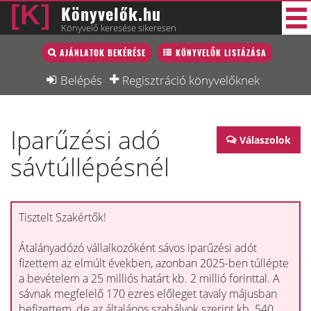
Könyvelők.hu
Könyvelő keresése sikeresen
Könyvelő lista
AJÁNLATOK BEKÉRÉSE
KÖNYVELŐK LISTÁZÁSA
38 új
Könyvelési munkák
Belépés
Regisztráció könyvelőknek
Fórum
Iparűzési adó
Interjú
Válaszolok
sávtúllépésnél
Blog
Állás
Képzésnaptár
Tisztelt Szakértők!
Átalányadózó vállalkozóként sávos iparűzési adót
fizettem az elmúlt években, azonban 2025-ben túllépte
a bevételem a 25 milliós határt kb. 2 millió forinttal. A
sávnak megfelelő 170 ezres előleget tavaly májusban
befizettem, de az általános szabályok szerint kb. 540