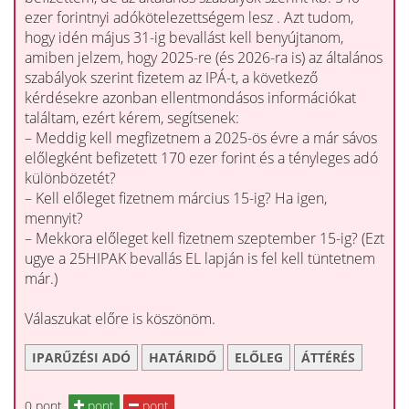
ezer forintnyi adókötelezettségem lesz . Azt tudom,
hogy idén május 31-ig bevallást kell benyújtanom,
amiben jelzem, hogy 2025-re (és 2026-ra is) az általános
szabályok szerint fizetem az IPÁ-t, a következő
kérdésekre azonban ellentmondásos információkat
találtam, ezért kérem, segítsenek:
– Meddig kell megfizetnem a 2025-ös évre a már sávos
előlegként befizetett 170 ezer forint és a tényleges adó
különbözetét?
– Kell előleget fizetnem március 15-ig? Ha igen,
mennyit?
– Mekkora előleget kell fizetnem szeptember 15-ig? (Ezt
ugye a 25HIPAK bevallás EL lapján is fel kell tüntetnem
már.)
Válaszukat előre is köszönöm.
IPARŰZÉSI ADÓ
HATÁRIDŐ
ELŐLEG
ÁTTÉRÉS
0 pont
pont
pont