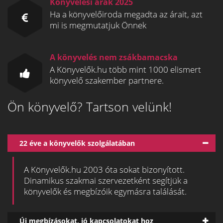
Könyvelési árak 2025
Ha a könyvelőiroda megadta az árait, azt
mi is megmutatjuk Önnek
A könyvelés nem zsákbamacska
A Könyvelők.hu több mint 1000 elismert
könyvelő szakember partnere.
Ön könyvelő? Tartson velünk!
22 éve a könyvelők szolgálatában
A Könyvelők.hu 2003 óta sokat bizonyított.
Dinamikus szakmai szervezetként segítjük a
könyvelők és megbízóik egymásra találását.
Új megbízásokat, jó kapcsolatokat hoz