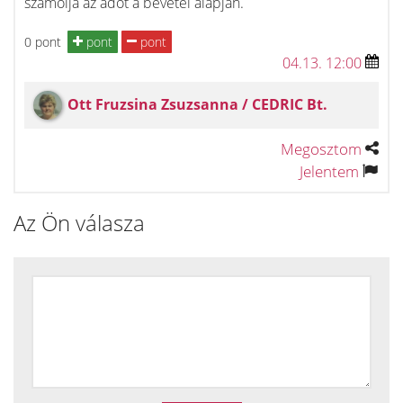
számolja az adót a bevétel alapján.
0 pont
pont
pont
04.13. 12:00
Ott Fruzsina Zsuzsanna / CEDRIC Bt.
Megosztom
Jelentem
Az Ön válasza