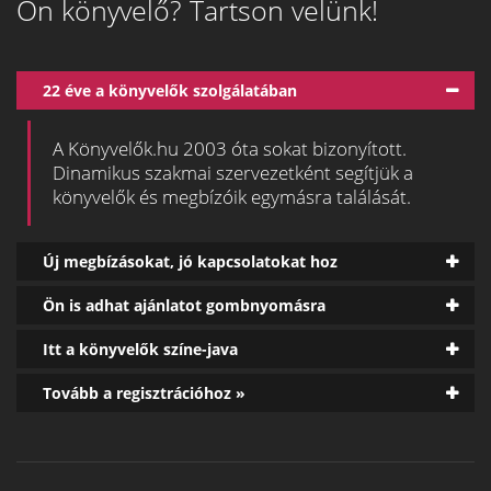
Ön könyvelő? Tartson velünk!
22 éve a könyvelők szolgálatában
A Könyvelők.hu 2003 óta sokat bizonyított.
Dinamikus szakmai szervezetként segítjük a
könyvelők és megbízóik egymásra találását.
Új megbízásokat, jó kapcsolatokat hoz
Ön is adhat ajánlatot gombnyomásra
Itt a könyvelők színe-java
Tovább a regisztrációhoz »