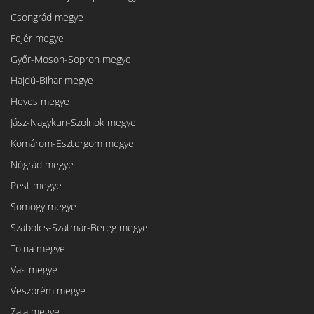
Csongrád megye
Fejér megye
Győr-Moson-Sopron megye
Hajdú-Bihar megye
Heves megye
Jász-Nagykun-Szolnok megye
Komárom-Esztergom megye
Nógrád megye
Pest megye
Somogy megye
Szabolcs-Szatmár-Bereg megye
Tolna megye
Vas megye
Veszprém megye
Zala megye