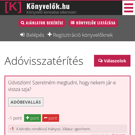
Könyvelők.hu
Könyvelő keresése sikeresen
Könyvelő lista
AJÁNLATOK BEKÉRÉSE
KÖNYVELŐK LISTÁZÁSA
40 új
Könyvelési munkák
Belépés
Regisztráció könyvelőknek
Fórum
Adóvisszatérítés
Interjú
Válaszolok
Blog
Állás
Üdvözlöm! Szeretném megtudni, hogy nekem jár-e
vissza szja?
Képzésnaptár
ADÓBEVALLÁS
-1 pont
pont
pont
-1
A kérdés rendkívül hiányos. Válasz: igen/nem.