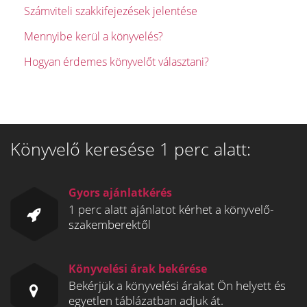
Számviteli szakkifejezések jelentése
Mennyibe kerül a könyvelés?
Hogyan érdemes könyvelőt választani?
Könyvelő keresése 1 perc alatt:
Gyors ajánlatkérés
1 perc alatt ajánlatot kérhet a könyvelő-
szakemberektől
Könyvelési árak bekérése
Bekérjük a könyvelési árakat Ön helyett és
egyetlen táblázatban adjuk át.