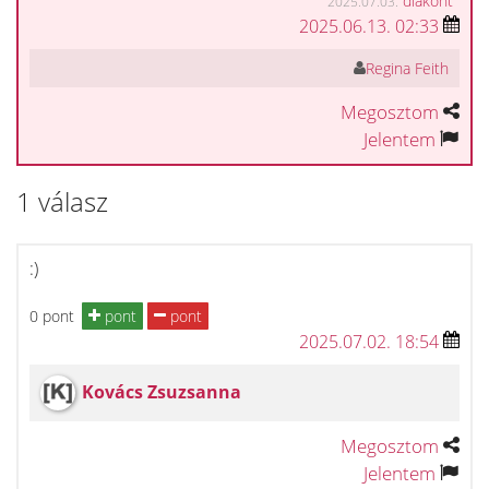
diakont
2025.07.03.
2025.06.13. 02:33
Regina Feith
Megosztom
Jelentem
1 válasz
:)
0 pont
pont
pont
2025.07.02. 18:54
Kovács Zsuzsanna
Megosztom
Jelentem