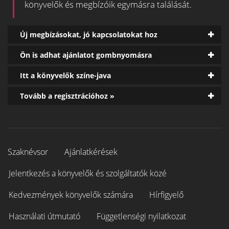
könyvelők és megbízóik egymásra találását.
Új megbízásokat, jó kapcsolatokat hoz
Ön is adhat ajánlatot gombnyomásra
Itt a könyvelők színe-java
Tovább a regisztrációhoz »
Szaknévsor
Ajánlatkérések
Jelentkezés a könyvelők és szolgáltatók közé
Kedvezmények könyvelők számára
Hírfigyelő
Használati útmutató
Függetlenségi nyilatkozat