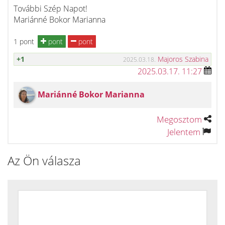
További Szép Napot!
Mariánné Bokor Marianna
1 pont
pont
pont
+1
Majoros Szabina
2025.03.18.
2025.03.17. 11:27
Mariánné Bokor Marianna
Megosztom
Jelentem
Az Ön válasza