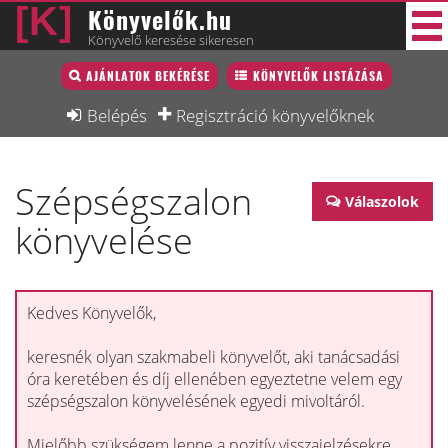
Könyvelők.hu
Könyvelő keresése sikeresen
Könyvelő lista
AJÁNLATOK BEKÉRÉSE
KÖNYVELŐK LISTÁZÁSA
34 új
Könyvelési munkák
Belépés
Regisztráció könyvelőknek
Fórum
Szépségszalon
Interjú
Válaszolok
könyvelése
Blog
Állás
Képzésnaptár
Kedves Könyvelők,
keresnék olyan szakmabeli könyvelőt, aki tanácsadási
óra keretében és díj ellenében egyeztetne velem egy
szépségszalon könyvelésének egyedi mivoltáról.
Mielőbb szükségem lenne a pozitív visszajelzésekre,