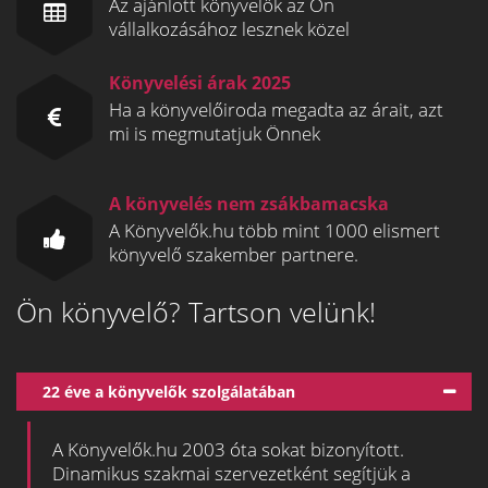
Az ajánlott könyvelők az Ön
vállalkozásához lesznek közel
Könyvelési árak 2025
Ha a könyvelőiroda megadta az árait, azt
mi is megmutatjuk Önnek
A könyvelés nem zsákbamacska
A Könyvelők.hu több mint 1000 elismert
könyvelő szakember partnere.
Ön könyvelő? Tartson velünk!
22 éve a könyvelők szolgálatában
A Könyvelők.hu 2003 óta sokat bizonyított.
Dinamikus szakmai szervezetként segítjük a