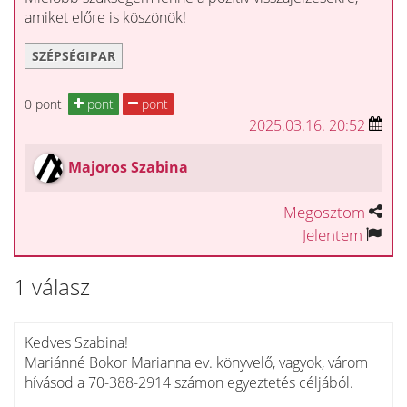
amiket előre is köszönök!
SZÉPSÉGIPAR
0 pont
pont
pont
2025.03.16. 20:52
Majoros Szabina
Megosztom
Jelentem
1 válasz
Kedves Szabina!
Mariánné Bokor Marianna ev. könyvelő, vagyok, várom
hívásod a 70-388-2914 számon egyeztetés céljából.