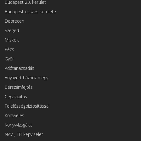
Budapest 23. kerület
Budapest összes kerülete
Debrecen
Szeged
Miskolc
Pécs
Győr
Adótanácsadás
Anyagért házhoz megy
Bérszámfejtés
Cégalapítás
Felelősségbiztosítással
Könyvelés
Könyvvizsgálat
NAV-, TB-képviselet