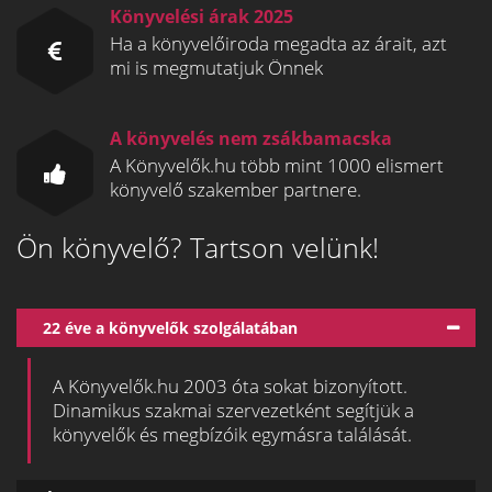
Könyvelési árak 2025
Ha a könyvelőiroda megadta az árait, azt
mi is megmutatjuk Önnek
A könyvelés nem zsákbamacska
A Könyvelők.hu több mint 1000 elismert
könyvelő szakember partnere.
Ön könyvelő? Tartson velünk!
22 éve a könyvelők szolgálatában
A Könyvelők.hu 2003 óta sokat bizonyított.
Dinamikus szakmai szervezetként segítjük a
könyvelők és megbízóik egymásra találását.