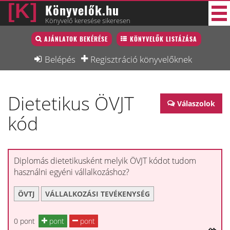
Könyvelők.hu
Könyvelő keresése sikeresen
Könyvelő lista
AJÁNLATOK BEKÉRÉSE
KÖNYVELŐK LISTÁZÁSA
38 új
Könyvelési munkák
Belépés
Regisztráció könyvelőknek
Fórum
Dietetikus ÖVJT
Interjú
Válaszolok
kód
Blog
Állás
Képzésnaptár
Diplomás dietetikusként melyik ÖVJT kódot tudom
használni egyéni vállalkozáshoz?
ÖVTJ
VÁLLALKOZÁSI TEVÉKENYSÉG
0 pont
pont
pont