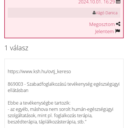
2024.10.01. 16:29
Vágó Danica
Megosztom
Jelentem
1 válasz
https://www.ksh.hu/ovtj_kereso
869003 - Szabadfoglalkozású tevékenység egészségügyi
ellátásban
Ebbe a tevékenységbe tartozik:
- az egyéb, máshova nem sorolt humán-egészségügyi
szolgáltatások, mint pl. foglalkozás terápia,
beszédterápia, táplálkozásterápia, stb."