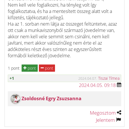
Nem kell vele foglalkozni, ha tényleg volt így
foglalkoztatva, és ha a mentesített összeg alatt volt a
kifizetés, tájékoztató jellegű.
Ha az 1. sorban nem látja az összeget feltüntetve, azaz
ott csak a munkaviszonyból származó jövedelme van,
akkor nem kell vele semmit sem csinálni, nem kell
javítani, mert akkor valószínűleg nem érte el az
adóköteles részt éves szinten az egyszerűsített
formából keletkező jövedelme.
1 pont
pont
pont
+1
Tiszai Tímea
2024.04.07.
2024.04.05. 09:18
Zsoldosné Egry Zsuzsanna
Megosztom
Jelentem