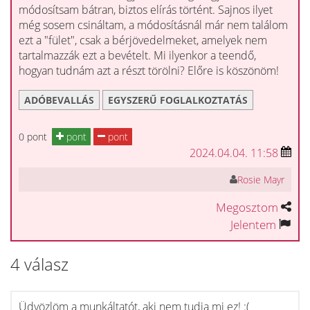
módosítsam bátran, biztos elírás történt. Sajnos ilyet
még sosem csináltam, a módosításnál már nem találom
ezt a "fület", csak a bérjövedelmeket, amelyek nem
tartalmazzák ezt a bevételt. Mi ilyenkor a teendő,
hogyan tudnám azt a részt törölni? Előre is köszönöm!
ADÓBEVALLÁS
EGYSZERŰ FOGLALKOZTATÁS
0 pont
pont
pont
2024.04.04. 11:58
Rosie Mayr
Megosztom
Jelentem
4 válasz
Üdvözlöm a munkáltatót, aki nem tudja mi ez! :(