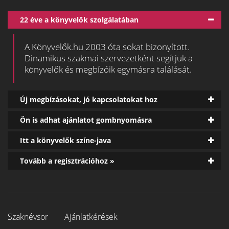
22 éve a könyvelők szolgálatában
A Könyvelők.hu 2003 óta sokat bizonyított.
Dinamikus szakmai szervezetként segítjük a
könyvelők és megbízóik egymásra találását.
Új megbízásokat, jó kapcsolatokat hoz
Ön is adhat ajánlatot gombnyomásra
Itt a könyvelők színe-java
Tovább a regisztrációhoz »
Szaknévsor
Ajánlatkérések