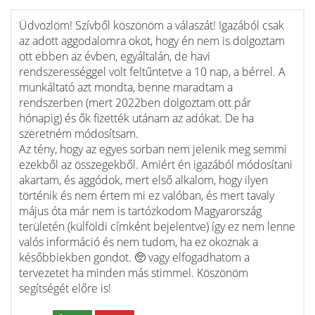
Üdvözlöm! Szívből köszönöm a válaszát! Igazából csak
az adott aggodalomra okot, hogy én nem is dolgoztam
ott ebben az évben, egyáltalán, de havi
rendszerességgel volt feltűntetve a 10 nap, a bérrel. A
munkáltató azt mondta, benne maradtam a
rendszerben (mert 2022ben dolgoztam ott pár
hónapig) és ők fizették utánam az adókat. De ha
szeretném módosítsam.
Az tény, hogy az egyes sorban nem jelenik meg semmi
ezekből az összegekből. Amiért én igazából módosítani
akartam, és aggódok, mert első alkalom, hogy ilyen
történik és nem értem mi ez valóban, és mert tavaly
május óta már nem is tartózkodom Magyarország
területén (külföldi címként bejelentve) így ez nem lenne
valós információ és nem tudom, ha ez okoznak a
későbbiekben gondot. 🥺 vagy elfogadhatom a
tervezetet ha minden más stimmel. Köszönöm
segítségét előre is!