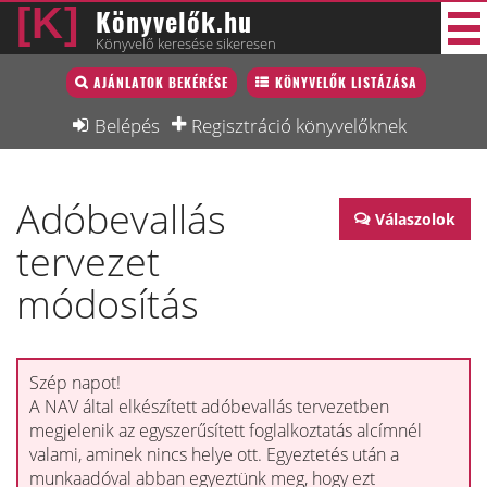
Könyvelők.hu
Könyvelő keresése sikeresen
Könyvelő lista
AJÁNLATOK BEKÉRÉSE
KÖNYVELŐK LISTÁZÁSA
38 új
Könyvelési munkák
Belépés
Regisztráció könyvelőknek
Fórum
Adóbevallás
Interjú
Válaszolok
tervezet
Blog
módosítás
Állás
Képzésnaptár
Szép napot!
A NAV által elkészített adóbevallás tervezetben
megjelenik az egyszerűsített foglalkoztatás alcímnél
valami, aminek nincs helye ott. Egyeztetés után a
munkaadóval abban egyeztünk meg, hogy ezt