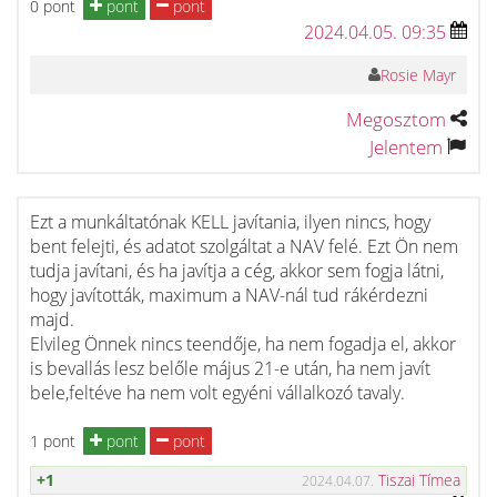
0 pont
pont
pont
2024.04.05. 09:35
Rosie Mayr
Megosztom
Jelentem
Ezt a munkáltatónak KELL javítania, ilyen nincs, hogy
bent felejti, és adatot szolgáltat a NAV felé. Ezt Ön nem
tudja javítani, és ha javítja a cég, akkor sem fogja látni,
hogy javították, maximum a NAV-nál tud rákérdezni
majd.
Elvileg Önnek nincs teendője, ha nem fogadja el, akkor
is bevallás lesz belőle május 21-e után, ha nem javít
bele,feltéve ha nem volt egyéni vállalkozó tavaly.
1 pont
pont
pont
+1
Tiszai Tímea
2024.04.07.