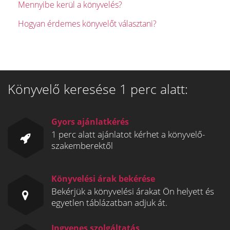
Mennyibe kerül a könyvelés?
Hogyan érdemes könyvelőt választani?
Könyvelő keresése 1 perc alatt:
Gyors ajánlatkérés
1 perc alatt ajánlatot kérhet a könyvelő-
szakemberektől
Könyvelési árak bekérése
Bekérjük a könyvelési árakat Ön helyett és
egyetlen táblázatban adjuk át.
Ingyenes szolgáltatás