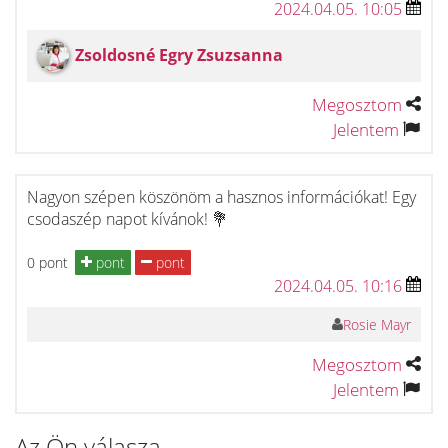
2024.04.05. 10:05
Zsoldosné Egry Zsuzsanna
Megosztom
Jelentem
Nagyon szépen köszönöm a hasznos információkat! Egy
csodaszép napot kívánok! 💐
0 pont
pont
pont
2024.04.05. 10:16
Rosie Mayr
Megosztom
Jelentem
Az Ön válasza