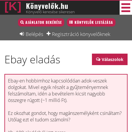
Könyvelők.hu
Könyvelő keresése sikeresen
Könyvelő lista
AJÁNLATOK BEKÉRÉSE
KÖNYVELŐK LISTÁZÁSA
35 új
Könyvelési munkák
Belépés
Regisztráció könyvelőknek
Fórum
Ebay eladás
Interjú
Válaszolok
Blog
Állás
Ebay-en hobbimhoz kapcsolódóan adok-veszek
dolgokat. Mivel egyik részét a gyűjteményemnek
Képzésnaptár
felszámoltam, idén a bevételem kicsit nagyobb
összegre rúgott (~1 millió Ft).
Ez okozhat gondot, hogy magánszemélyként csináltam?
Utólag ezt el tudom számolni?