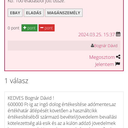
Kb. 100 eladásból jött össze.
EBAY
ELADÁS
MAGÁNSZEMÉLY
0 pont
pont
pont
2024.03.25. 15:37
Bognár Dávid
Megosztom
Jelentem
1 válasz
KEDVES Bognár Dávid !
600000 Ft-ig az ingó dolog értékesítése adómentes,az
értékhatár átlépését követően a használtcikk
értékesítéséből származó bevétel/jövedelem bevallási
kötelezettség alá esik és az a külön adózó jövedelmek