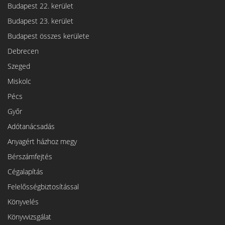
Budapest 22. kerület
Budapest 23. kerület
Budapest összes kerülete
Debrecen
Szeged
Miskolc
Pécs
Győr
Adótanácsadás
Anyagért házhoz megy
Bérszámfejtés
Cégalapítás
Felelősségbiztosítással
Könyvelés
Könyvvizsgálat