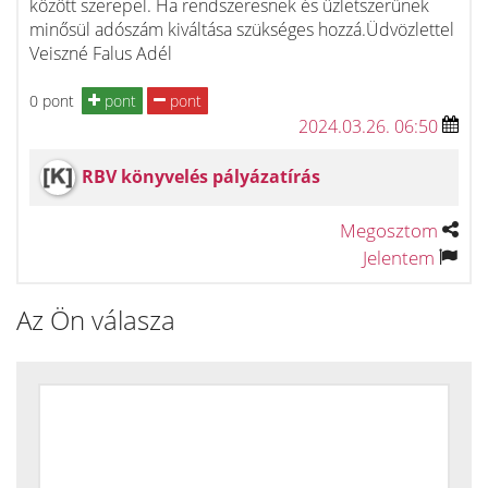
között szerepel. Ha rendszeresnek és üzletszerűnek
minősül adószám kiváltása szükséges hozzá.Üdvözlettel
Veiszné Falus Adél
0 pont
pont
pont
2024.03.26. 06:50
RBV könyvelés pályázatírás
Megosztom
Jelentem
Az Ön válasza