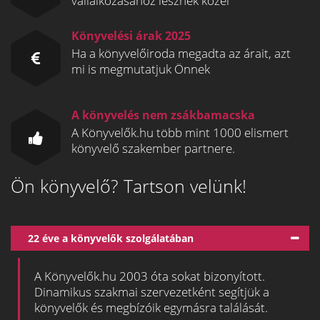
vállalkozásához lesznek közel
Könyvelési árak 2025
Ha a könyvelőiroda megadta az árait, azt
mi is megmutatjuk Önnek
A könyvelés nem zsákbamacska
A Könyvelők.hu több mint 1000 elismert
könyvelő szakember partnere.
Ön könyvelő? Tartson velünk!
22 éve a könyvelők szolgálatában
A Könyvelők.hu 2003 óta sokat bizonyított.
Dinamikus szakmai szervezetként segítjük a
könyvelők és megbízóik egymásra találását.