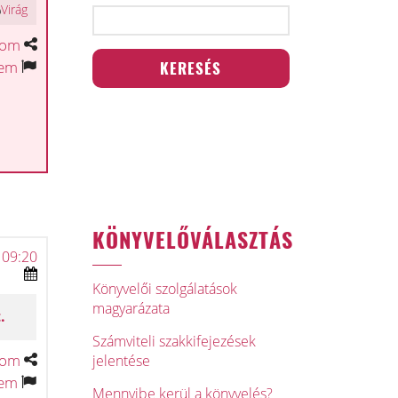
Virág
tom
tem
KÖNYVELŐVÁLASZTÁS
 09:20
Könyvelői szolgálatások
magyarázata
.
Számviteli szakkifejezések
tom
jelentése
tem
Mennyibe kerül a könyvelés?