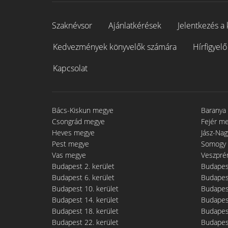
Szaknévsor
Ajánlatkérések
Jelentkezés a 
Kedvezmények könyvelők számára
Hírfigyelő
Kapcsolat
Bács-Kiskun megye
Baranya
Csongrád megye
Fejér m
Heves megye
Jász-Na
Pest megye
Somogy
Vas megye
Veszpré
Budapest 2. kerület
Budapest
Budapest 6. kerület
Budapest
Budapest 10. kerület
Budapest
Budapest 14. kerület
Budapest
Budapest 18. kerület
Budapest
Budapest 22. kerület
Budapest