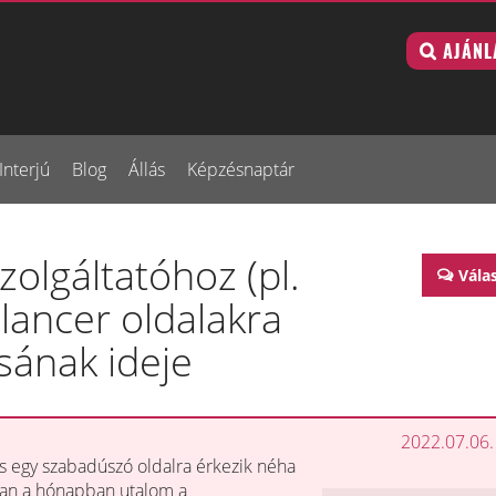
AJÁNL
Interjú
Blog
Állás
Képzésnaptár
zolgáltatóhoz (pl.
Vála
elancer oldalakra
sának ideje
2022.07.06.
 egy szabadúszó oldalra érkezik néha
bban a hónapban utalom a