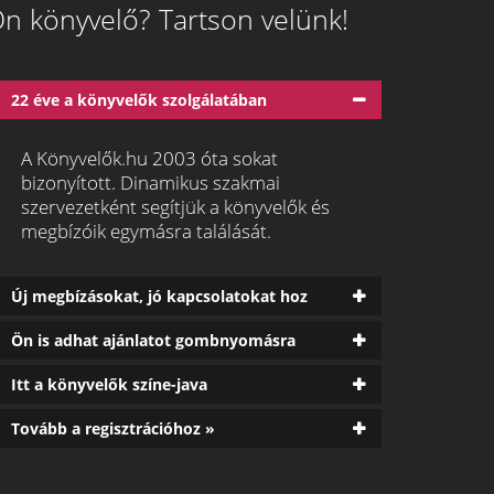
n könyvelő? Tartson velünk!
22 éve a könyvelők szolgálatában
A Könyvelők.hu 2003 óta sokat
bizonyított. Dinamikus szakmai
szervezetként segítjük a könyvelők és
megbízóik egymásra találását.
Új megbízásokat, jó kapcsolatokat hoz
Ön is adhat ajánlatot gombnyomásra
Itt a könyvelők színe-java
Tovább a regisztrációhoz »