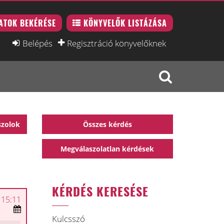
ATOK BEKÉRÉSE
KÖNYVELŐK LISTÁZÁSA
Belépés
Regisztráció könyvelőknek
szolok
Összes kérdés
Megválaszolatlan kérdések
KÉRDÉS KERESÉSE
 15:11
Kulcsszó