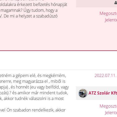
dalakra érkezett befizetés hónapját
lom magamnak? Úgy tudom, hogy a
Megosz
V. De mi a helyzet a szabadúszó
Jelen
ültetném a gépem elé, és megkérném,
2022.07.11.
nerre, meg magyarázza el , miből is
pja) , és honnét (eu vagy belföld, vagy
lkozás) ? és amikor már mindent tudok,
ATZ Szolár Kft
, akkor tudnék válaszolni is a most
Megosz
vel Ön szabadon rendelkezik, akkor
Jelen