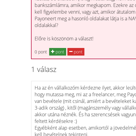
bankszámlámra, amikor megkapom. Ezekre az ol
kell figyelembe venni, vagy azt, amikor átuta
Payoneert meg a hasonló oldalakat látja is a NA
oldalakkal?
Előre is köszönöm a választ!
0 pont
pont
pont
1 válasz
Ha az én vállalkozóm kérdezne ilyet, akkor le
hogy mutassa meg, mi az a freelancer, meg Payo
van bevétele (mit csinál, amiért a bevételeket ka
3-adik ország) , kitől (magánszemély vagy válla
akkor utána néznék. És ha szerencsések vagyunk
feltett kérdésekre :)
Egyébként alap esetben, amikortól a jövedelmé
kell bevételnek tekinteni.