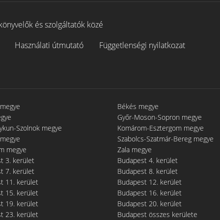
könyvelők és szolgáltatók közé
Használati útmutató
Függetlenségi nyilatkozat
 megye
Békés megye
egye
Győr-Moson-Sopron megye
gykun-Szolnok megye
Komárom-Esztergom megye
 megye
Szabolcs-Szatmár-Bereg megye
m megye
Zala megye
 3. kerület
Budapest 4. kerület
 7. kerület
Budapest 8. kerület
 11. kerület
Budapest 12. kerület
 15. kerület
Budapest 16. kerület
 19. kerület
Budapest 20. kerület
 23. kerület
Budapest összes kerülete