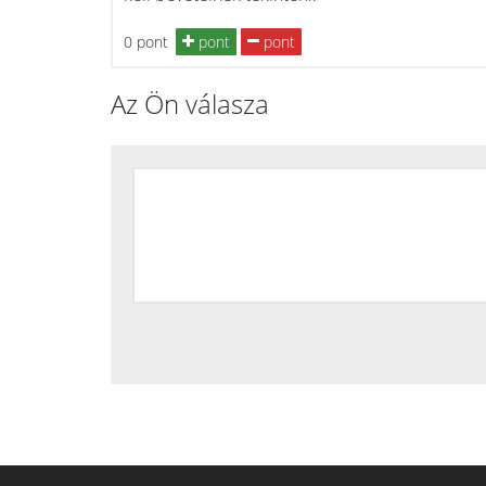
0 pont
pont
pont
Az Ön válasza