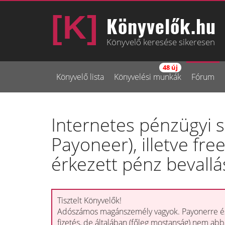
Könyvelők.hu
Könyvelő keresése sikeresen
48 új
Könyvelő lista
Könyvelési munkák
Fórum
Internetes pénzügyi s
Payoneer), illetve fre
érkezett pénz bevallá
Tisztelt Könyvelők!
Adószámos magánszemély vagyok. Payonerre és
fizetés, de általában (főleg mostanság) nem a