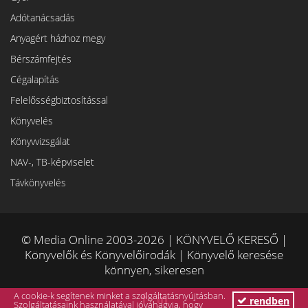
Adótanácsadás
Anyagért házhoz megy
Bérszámfejtés
Cégalapítás
Felelősségbiztosítással
Könyvelés
Könyvvizsgálat
NAV-, TB-képviselet
Távkönyvelés
© Media Online 2003-2026 | KÖNYVELŐ KERESŐ |
Könyvelők és Könyvelőirodák | Könyvelő keresése
könnyen, sikeresen
A cookie-k segítenek minket a szolgáltatásnyújtásban.
rendben
Szolgáltatásaink használatával jóváhagyja, hogy