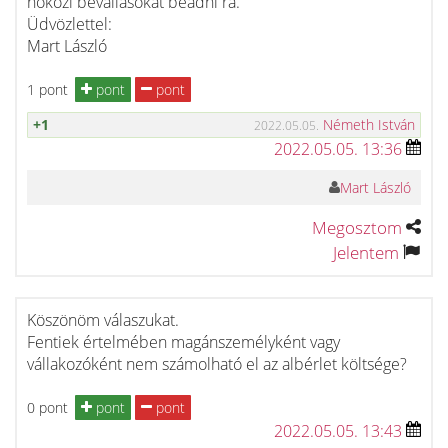
hóközi bevallásokat beadni rá.
Üdvözlettel:
Mart László
1 pont
pont
pont
+1
Németh István
2022.05.05.
2022.05.05. 13:36
Mart László
Megosztom
Jelentem
Köszönöm válaszukat.
Fentiek értelmében magánszemélyként vagy
vállakozóként nem számolható el az albérlet költsége?
0 pont
pont
pont
2022.05.05. 13:43