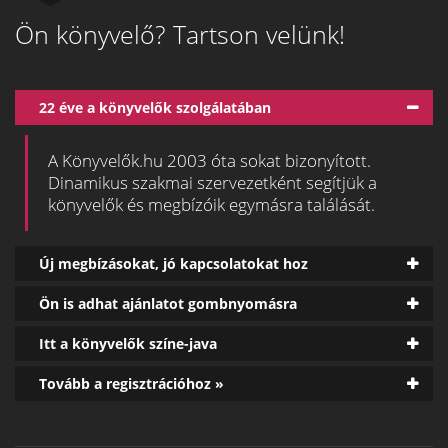
Ön könyvelő? Tartson velünk!
22 éve a könyvelők szolgálatában
A Könyvelők.hu 2003 óta sokat bizonyított.
Dinamikus szakmai szervezetként segítjük a
könyvelők és megbízóik egymásra találását.
Új megbízásokat, jó kapcsolatokat hoz
Ön is adhat ajánlatot gombnyomásra
Itt a könyvelők színe-java
Tovább a regisztrációhoz »