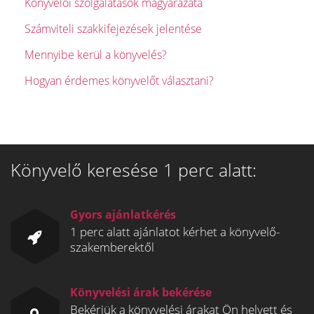
Könyvelői szolgálatások magyarázata
Számviteli szakkifejezések jelentése
Mennyibe kerül a könyvelés?
Hogyan érdemes könyvelőt választani?
Könyvelő keresése 1 perc alatt:
Gyors ajánlatkérés
1 perc alatt ajánlatot kérhet a könyvelő-
szakemberektől
Könyvelési árak bekérése
Bekérjük a könyvelési árakat Ön helyett és