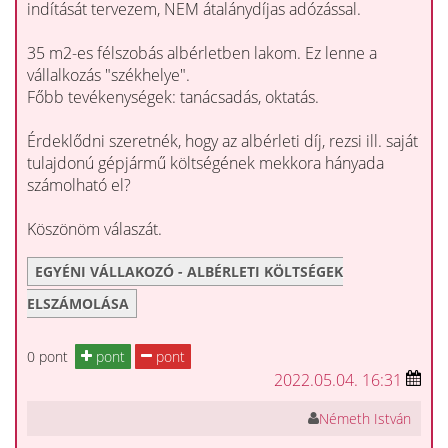
indítását tervezem, NEM átalánydíjas adózással.
35 m2-es félszobás albérletben lakom. Ez lenne a
vállalkozás "székhelye".
Főbb tevékenységek: tanácsadás, oktatás.
Érdeklődni szeretnék, hogy az albérleti díj, rezsi ill. saját
tulajdonú gépjármű költségének mekkora hányada
számolható el?
Köszönöm válaszát.
EGYÉNI VÁLLAKOZÓ - ALBÉRLETI KÖLTSÉGEK
ELSZÁMOLÁSA
0 pont
pont
pont
2022.05.04. 16:31
Németh István