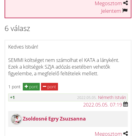
Megosztom
Jelentem
6 válasz
Kedves István!
SEMMI költséget nem számolhat el KATA a lányként.
Ezek a költségek SZJA adózás esetében vehetők
figyelembe, a megfelelő feltételek mellett.
1 pont
pont
pont
+1
Németh István
2022.05.05.
2022.05.05. 07:19
Zsoldosné Egry Zsuzsanna
Megosztom