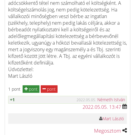
adócsökkentő tétel nem számolható el költségként. A
költségelszámolás jog, nem pedig kötelezettség. Ha
vállalkozói minőségben veszi bérbe az ingatlan
(székhely, telephely) nem pedig lakás céljára, akkor a
bérbeadót nyilatkoztatni kell a költségeiről és az
adelőlegmegállapítási kötelezettség a bérbevevőnél
keletkezik, ugyanúgy a hóközi bevallasái kötelezettség is,
mert a jogviszony egy magánszemély a és Tbj. szerinti
kifizető között jött létre. A Tbj. az egyéni vállalkozót is
kifizetőként definiálja.
Üdvözlettel:
Mart László
1 pont
pont
pont
+1
Németh István
2022.05.05.
2022.05.05. 13:47
Mart László
Megosztom