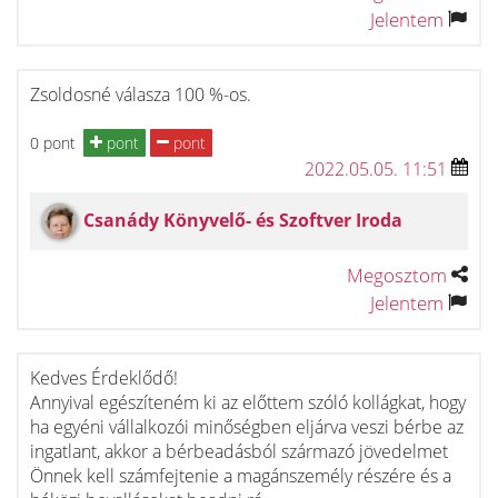
Jelentem
Zsoldosné válasza 100 %-os.
0 pont
pont
pont
2022.05.05. 11:51
Csanády Könyvelő- és Szoftver Iroda
Megosztom
Jelentem
Kedves Érdeklődő!
Annyival egészíteném ki az előttem szóló kollágkat, hogy
ha egyéni vállalkozói minőségben eljárva veszi bérbe az
ingatlant, akkor a bérbeadásból származó jövedelmet
Önnek kell számfejtenie a magánszemély részére és a