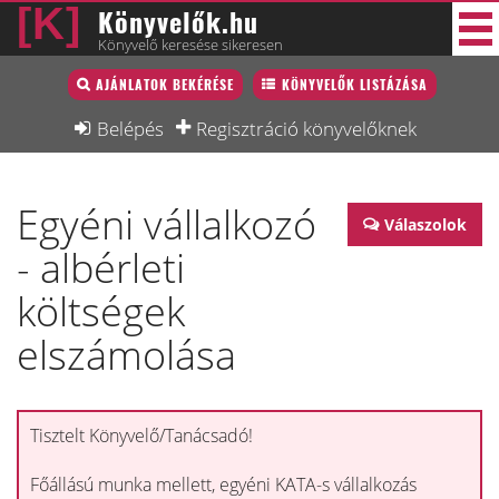
Könyvelők.hu
Könyvelő keresése sikeresen
Könyvelő lista
AJÁNLATOK BEKÉRÉSE
KÖNYVELŐK LISTÁZÁSA
38 új
Könyvelési munkák
Belépés
Regisztráció könyvelőknek
Fórum
Egyéni vállalkozó
Interjú
Válaszolok
- albérleti
Blog
költségek
Állás
elszámolása
Képzésnaptár
Tisztelt Könyvelő/Tanácsadó!
Főállású munka mellett, egyéni KATA-s vállalkozás