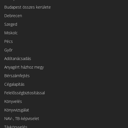
Budapest összes kerülete
Debrecen
Szeged
Miskolc
Pécs
Győr
Adótanácsadás
Anyagért házhoz megy
Bérszámfejtés
Cégalapítás
Felelősségbiztosítással
Könyvelés
Könyvvizsgálat
NAV-, TB-képviselet
Távkönyvelés