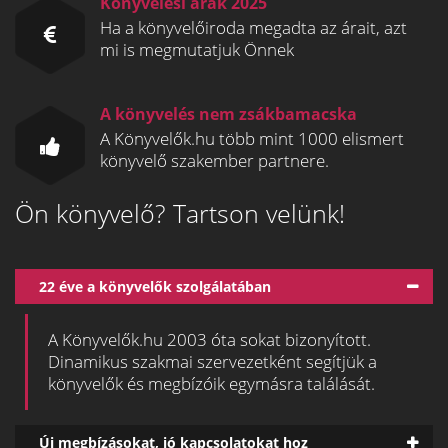
Könyvelési árak 2025
Ha a könyvelőiroda megadta az árait, azt
mi is megmutatjuk Önnek
A könyvelés nem zsákbamacska
A Könyvelők.hu több mint 1000 elismert
könyvelő szakember partnere.
Ön könyvelő? Tartson velünk!
22 éve a könyvelők szolgálatában
A Könyvelők.hu 2003 óta sokat bizonyított.
Dinamikus szakmai szervezetként segítjük a
könyvelők és megbízóik egymásra találását.
Új megbízásokat, jó kapcsolatokat hoz