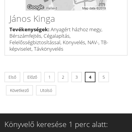
János Kinga
Tevékenységek:
Anyagért házhoz megy,
Bérszámfejtés, Cégalapítás,
Felelősségbiztosítással, Könyvelés, NAV-, TB-
képviselet, Távkönyvelés
Első
Előző
1
2
3
4
5
Következő
Utolsó
Könyvelő keresése 1 perc alatt: