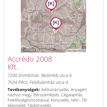
Accrédo 2008
Kft.
7200
Dombóvár
,
Bezerédj utca 6
7634
Pécs
,
Felsővámház utca 4.
Tevékenységek:
Adótanácsadás, Anyagért
házhoz megy, Bérszámfejtés, Cégalapítás,
Felelősségbiztosítással, Könyvelés, NAV-, TB-
képviselet, Távkönyvelés