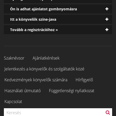
Ön is adhat ajánlatot gombnyomásra
Itt a könyvelők színe-java
Tovább a regisztrációhoz »
Szaknévsor
Ajánlatkérések
Jelentkezés a könyvelők és szolgáltatók közé
Kedvezmények könyvelők számára
Hírfigyelő
Használati útmutató
Függetlenségi nyilatkozat
Kapcsolat