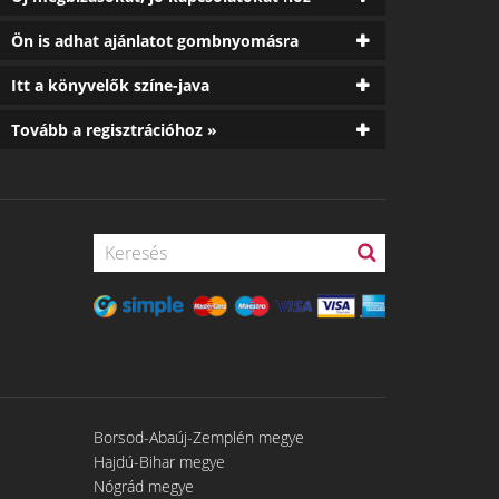
Ön is adhat ajánlatot gombnyomásra
Itt a könyvelők színe-java
Tovább a regisztrációhoz »
Borsod-Abaúj-Zemplén megye
Hajdú-Bihar megye
Nógrád megye