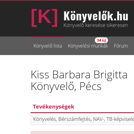
Könyvelők.hu
Könyvelő keresése sikeresen
34 új
Könyvelő lista
Könyvelési munkák
Fórum
Kiss Barbara Brigitta
Könyvelő, Pécs
Tevékenységek
Könyvelés, Bérszámfejtés, NAV-, TB-képvisel