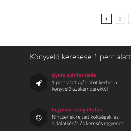
1
2
Könyvelő keresése 1 perc alatt
Gyors ajánlatkérés
1 perc alatt ajánlatot kérhet a
könyvelő-szakemberektől
Ingyenes szolgáltatás
Nincsenek rejtett költségek, az
ajánlatkérés és keresés ingyenes