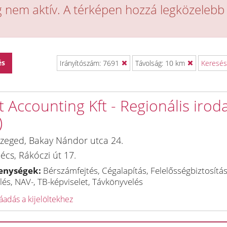
eg nem aktív. A térképen hozzá legközelebb
és
Irányítószám: 7691
Távolság: 10 km
Keresés
 Accounting Kft - Regionális irod
)
zeged
,
Bakay Nándor utca 24.
écs
,
Rákóczi út 17.
enységek:
Bérszámfejtés, Cégalapítás, Felelősségbiztosítás
és, NAV-, TB-képviselet, Távkönyvelés
adás a kijelöltekhez