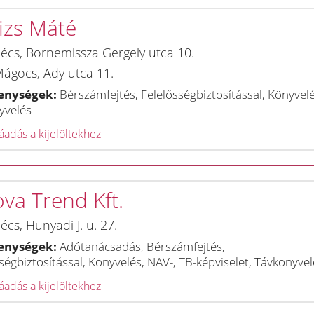
izs Máté
écs
,
Bornemissza Gergely utca 10.
Mágocs
,
Ady utca 11.
enységek:
Bérszámfejtés, Felelősségbiztosítással, Könyvelé
yvelés
adás a kijelöltekhez
va Trend Kft.
écs
,
Hunyadi J. u. 27.
enységek:
Adótanácsadás, Bérszámfejtés,
ségbiztosítással, Könyvelés, NAV-, TB-képviselet, Távkönyvel
adás a kijelöltekhez