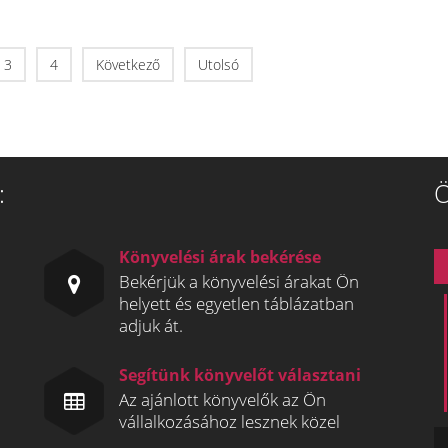
3
4
Következő
Utolsó
:
Ö
Könyvelési árak bekérése
Bekérjük a könyvelési árakat Ön
helyett és egyetlen táblázatban
adjuk át.
Segítünk könyvelőt választani
Az ajánlott könyvelők az Ön
vállalkozásához lesznek közel