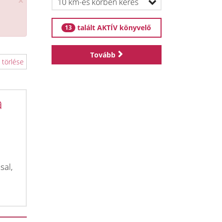
×
talált AKTÍV könyvelő
13
Tovább
 törlése
a
sal,