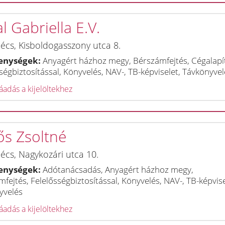
l Gabriella E.V.
écs
,
Kisboldogasszony utca 8.
enységek:
Anyagért házhoz megy, Bérszámfejtés, Cégalapí
ségbiztosítással, Könyvelés, NAV-, TB-képviselet, Távkönyvel
adás a kijelöltekhez
ős Zsoltné
écs
,
Nagykozári utca 10.
enységek:
Adótanácsadás, Anyagért házhoz megy,
fejtés, Felelősségbiztosítással, Könyvelés, NAV-, TB-képvise
yvelés
adás a kijelöltekhez