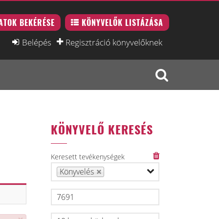
ATOK BEKÉRÉSE
KÖNYVELŐK LISTÁZÁSA
Belépés
Regisztráció könyvelőknek
KÖNYVELŐ KERESÉS
Keresett tevékenységek
Könyvelés