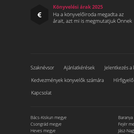
Könyvelési árak 2025
Ha a könyvelőiroda megadta az
árait, azt mi is megmutatjuk Önnek
Szaknévsor
Ajánlatkérések
Jelentkezés a 
Kedvezmények könyvelők számára
Hírfigyelő
Kapcsolat
Bács-Kiskun megye
Baranya
Csongrád megye
Fejér m
Heves megye
Jász-Na