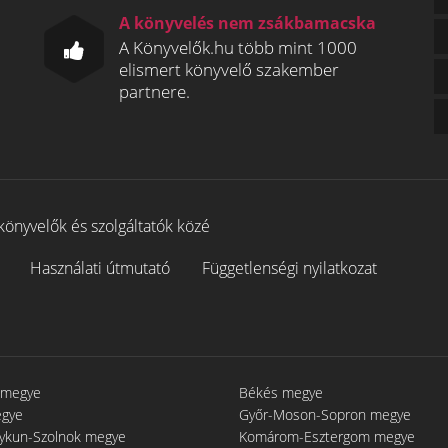
A könyvelés nem zsákbamacska
A Könyvelők.hu több mint 1000
elismert könyvelő szakember
partnere.
könyvelők és szolgáltatók közé
Használati útmutató
Függetlenségi nyilatkozat
 megye
Békés megye
egye
Győr-Moson-Sopron megye
gykun-Szolnok megye
Komárom-Esztergom megye