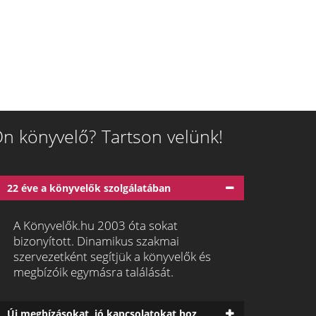
n könyvelő? Tartson velünk!
22 éve a könyvelők szolgálatában
A Könyvelők.hu 2003 óta sokat
bizonyított. Dinamikus szakmai
szervezetként segítjük a könyvelők és
megbízóik egymásra találását.
Új megbízásokat, jó kapcsolatokat hoz