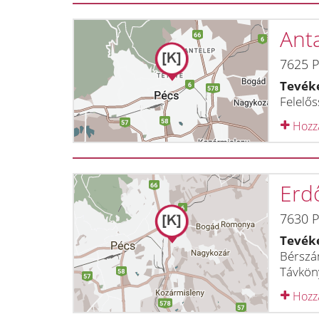
Anta
7625
P
Tevék
Felelős
Hozzá
Erd
7630
P
Tevék
Bérszám
Távkön
Hozzá