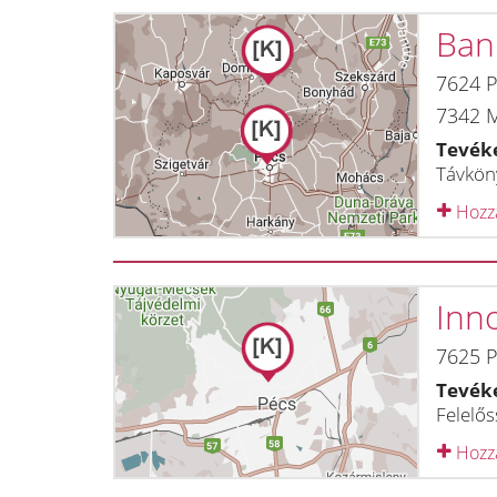
Ban
7624
P
7342
Tevék
Távkön
Hozzá
Inno
7625
P
Tevék
Felelős
Hozzá