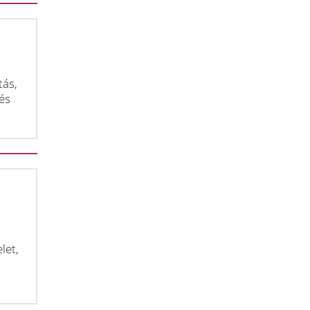
tás,
és
let,