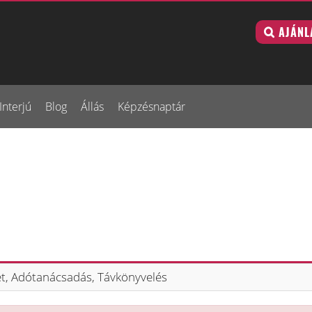
AJÁNL
Interjú
Blog
Állás
Képzésnaptár
et, Adótanácsadás, Távkönyvelés