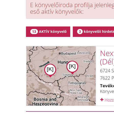
E könyvelőiroda profilja jelenl
eső aktív könyvelők:
AKTÍV könyvelő
könyvelői hirdet
13
3
Next
(Dél
6724
S
7622
P
Tevék
Könyvel
Hozzá