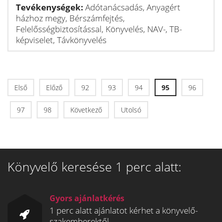
Tevékenységek:
Adótanácsadás, Anyagért
házhoz megy, Bérszámfejtés,
Felelősségbiztosítással, Könyvelés, NAV-, TB-
képviselet, Távkönyvelés
Első
Előző
92
93
94
95
96
97
98
Következő
Utolsó
Könyvelő keresése 1 perc alatt:
Gyors ajánlatkérés
1 perc alatt ajánlatot kérhet a könyvelő-
szakemberektől