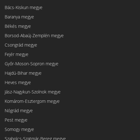
Bács-Kiskun megye
Baranya megye
Békés megye
Borsod-Abaúj-Zemplén megye
Csongrád megye
Fejér megye
Győr-Moson-Sopron megye
Hajdú-Bihar megye
Heves megye
Jász-Nagykun-Szolnok megye
Komárom-Esztergom megye
Nógrád megye
Pest megye
Somogy megye
Szabolcs-Szatmár-Bereg megye