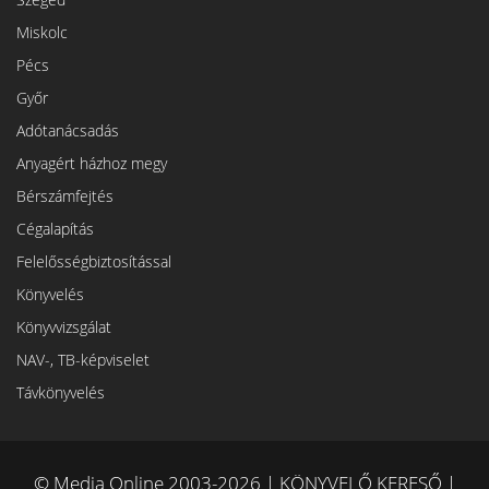
Miskolc
Pécs
Győr
Adótanácsadás
Anyagért házhoz megy
Bérszámfejtés
Cégalapítás
Felelősségbiztosítással
Könyvelés
Könyvvizsgálat
NAV-, TB-képviselet
Távkönyvelés
© Media Online 2003-2026 | KÖNYVELŐ KERESŐ |