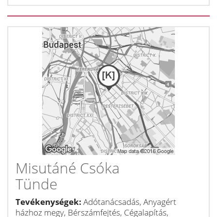
Misutáné Csóka
Tünde
Tevékenységek:
Adótanácsadás, Anyagért
házhoz megy, Bérszámfejtés, Cégalapítás,