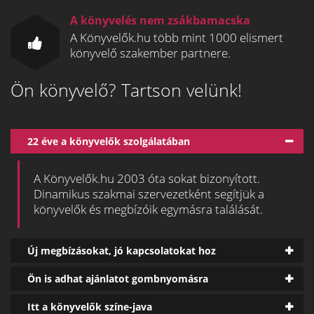
A könyvelés nem zsákbamacska
A Könyvelők.hu több mint 1000 elismert
könyvelő szakember partnere.
Ön könyvelő? Tartson velünk!
22 éve a könyvelők szolgálatában
A Könyvelők.hu 2003 óta sokat bizonyított.
Dinamikus szakmai szervezetként segítjük a
könyvelők és megbízóik egymásra találását.
Új megbízásokat, jó kapcsolatokat hoz
Ön is adhat ajánlatot gombnyomásra
Itt a könyvelők színe-java