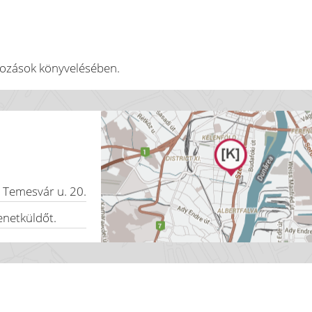
lkozások könyvelésében.
,
Temesvár u. 20.
enetküldőt.