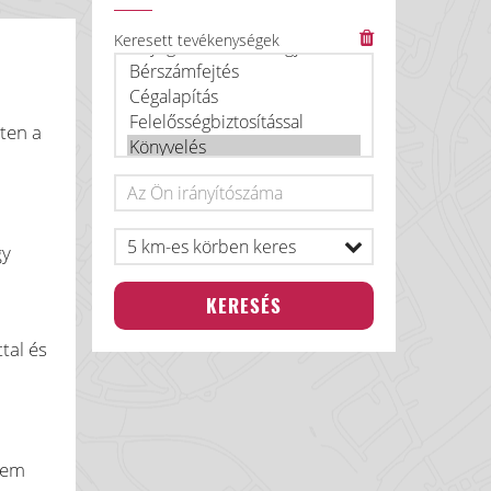
Keresett tevékenységek
ten a
gy
tal és
nem