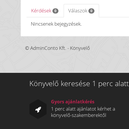
Kérdések
Válaszok
0
0
Nincsenek bejegyzések.
© AdminConto Kft. - Könyvelő
Könyvelő keresése 1 perc alatt
Gyors ajánlatkérés
1 perc alatt ajánlatot kérhet a
könyvelő-szakemberektől