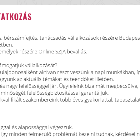
TATKOZÁS
, bérszámfejtés, tanácsadás vállalkozások részére Budapes
etben.
élyek részére Online SZJA bevallás.
mogatjuk vállalkozását?
tulajdonosaiként aktívan részt veszünk a napi munkákban, í
gyunk az aktuális témákat és teendőket illetően.
és nagy felelősséggel jár. Ügyfeleink bizalmát megbecsülve,
inőségét felelősségbiztosítással garantáljuk.
valifikált szakembereink több éves gyakorlattal, tapasztalat
ággal és alapossággal végezzük.
 így minden felmerülő problémát kezelni tudnak, kérdései 