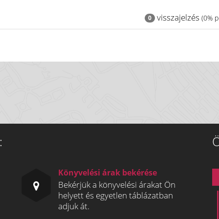
visszajelzés
(0% po
0
:
Ö
Könyvelési árak bekérése
Bekérjük a könyvelési árakat Ön
helyett és egyetlen táblázatban
adjuk át.