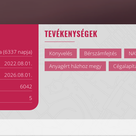
TEVÉKENYSÉGEK
a (6337 napja)
Könyvelés
Bérszámfejtés
NAV
2022.08.01.
Anyagért házhoz megy
Cégalapít
2026.08.01.
6042
5