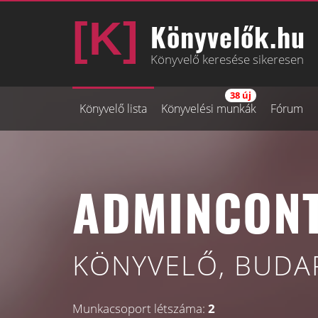
Könyvelők.hu
Könyvelő keresése sikeresen
38 új
Könyvelő lista
Könyvelési munkák
Fórum
ADMINCONT
KÖNYVELŐ, BUDAP
Munkacsoport létszáma:
2