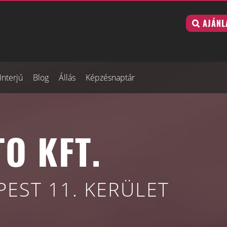
AJÁNL
Interjú
Blog
Állás
Képzésnaptár
O KFT.
EST 11. KERÜLET