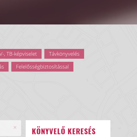
-, TB-képviselet
Távkönyvelés
ás
Felelősségbiztosítással
×
KÖNYVELŐ KERESÉS