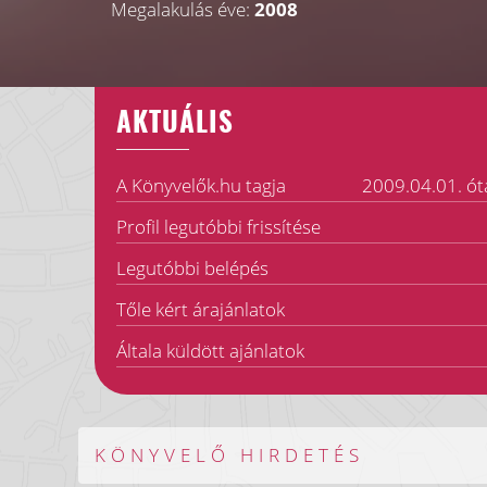
Megalakulás éve:
2008
AKTUÁLIS
A Könyvelők.hu tagja
2009.04.01. ót
Profil legutóbbi frissítése
Legutóbbi belépés
Tőle kért árajánlatok
Általa küldött ajánlatok
KÖNYVELŐ HIRDETÉS