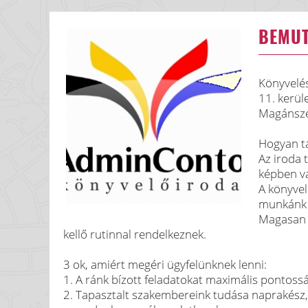
BEMU
Könyvelés
11. kerül
Magánszem
Hogyan tá
Az iroda 
képben va
A könyvel
munkánk m
Magasan k
kellő rutinnal rendelkeznek.
3 ok, amiért megéri ügyfelünknek lenni:
1. A ránk bízott feladatokat maximális pontoss
2. Tapasztalt szakembereink tudása naprakész,