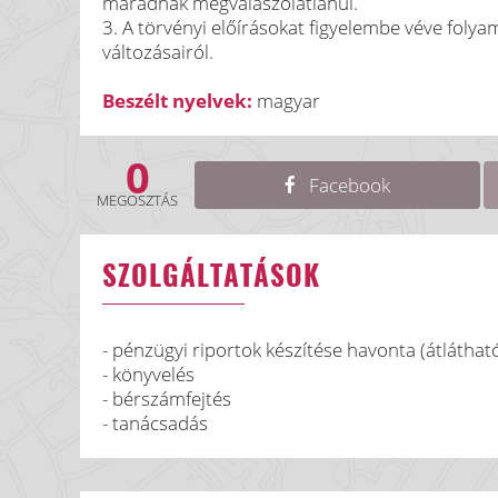
maradnak megválaszolatlanul.
3. A törvényi előírásokat figyelembe véve folya
változásairól.
Beszélt nyelvek:
magyar
0
Facebook
MEGOSZTÁS
SZOLGÁLTATÁSOK
- pénzügyi riportok készítése havonta (átlátha
- könyvelés
- bérszámfejtés
- tanácsadás