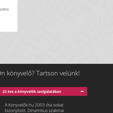
zitív)
n könyvelő? Tartson velünk!
22 éve a könyvelők szolgálatában
A Könyvelők.hu 2003 óta sokat
bizonyított. Dinamikus szakmai