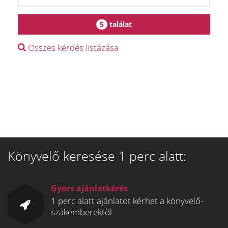
5
találat
Összes kérdés listázása
Könyvelő keresése 1 perc alatt:
Gyors ajánlatkérés
1 perc alatt ajánlatot kérhet a könyvelő-
szakemberektől