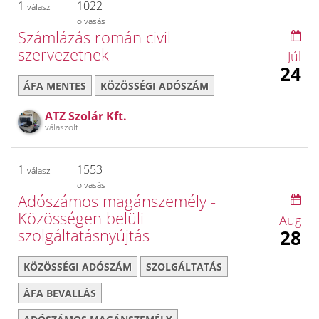
1
1022
válasz
olvasás
Számlázás román civil
szervezetnek
Júl
24
ÁFA MENTES
KÖZÖSSÉGI ADÓSZÁM
ATZ Szolár Kft.
válaszolt
1
1553
válasz
olvasás
Adószámos magánszemély -
Közösségen belüli
Aug
szolgáltatásnyújtás
28
KÖZÖSSÉGI ADÓSZÁM
SZOLGÁLTATÁS
ÁFA BEVALLÁS