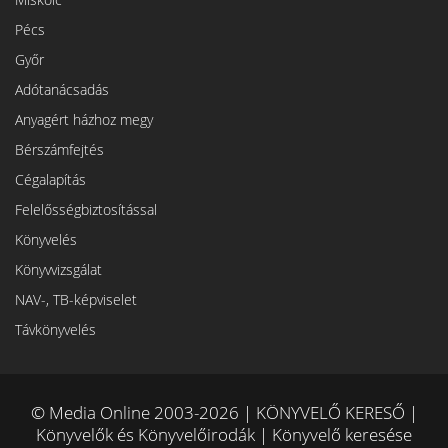
Pécs
Győr
Adótanácsadás
Anyagért házhoz megy
Bérszámfejtés
Cégalapítás
Felelősségbiztosítással
Könyvelés
Könyvvizsgálat
NAV-, TB-képviselet
Távkönyvelés
© Media Online 2003-2026 | KÖNYVELŐ KERESŐ |
Könyvelők és Könyvelőirodák | Könyvelő keresése