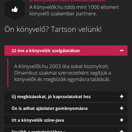
A Könyvelők.hu több mint 1000 elismert
könyvelő szakember partnere.
Ön könyvelő? Tartson velünk!
22 éve a könyvelők szolgálatában
A Könyvelők.hu 2003 óta sokat bizonyított.
Dinamikus szakmai szervezetként segítjük a
könyvelők és megbízóik egymásra találását.
Új megbízásokat, jó kapcsolatokat hoz
Ön is adhat ajánlatot gombnyomásra
Itt a könyvelők színe-java
Tovább a regisztrációhoz »