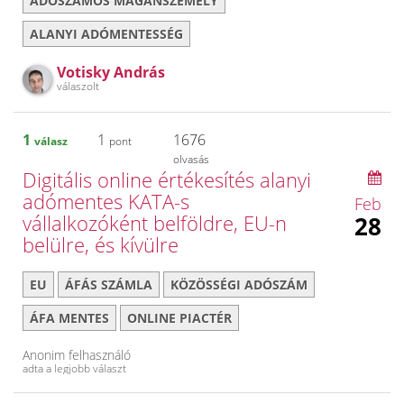
ADÓSZÁMOS MAGÁNSZEMÉLY
ALANYI ADÓMENTESSÉG
Votisky András
válaszolt
1
1
1676
válasz
pont
olvasás
Digitális online értékesítés alanyi
adómentes KATA-s
Feb
vállalkozóként belföldre, EU-n
28
belülre, és kívülre
EU
ÁFÁS SZÁMLA
KÖZÖSSÉGI ADÓSZÁM
ÁFA MENTES
ONLINE PIACTÉR
Anonim felhasználó
adta a legjobb választ