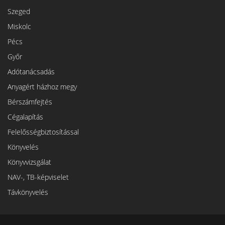
Szeged
Miskolc
Pécs
Győr
Adótanácsadás
Anyagért házhoz megy
Bérszámfejtés
Cégalapítás
Felelősségbiztosítással
Könyvelés
Könyvvizsgálat
NAV-, TB-képviselet
Távkönyvelés