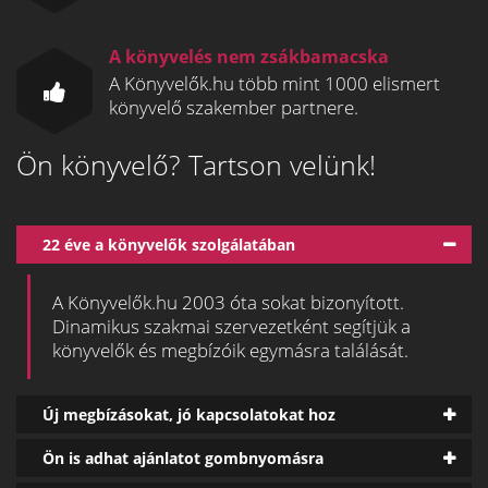
A könyvelés nem zsákbamacska
A Könyvelők.hu több mint 1000 elismert
könyvelő szakember partnere.
Ön könyvelő? Tartson velünk!
22 éve a könyvelők szolgálatában
A Könyvelők.hu 2003 óta sokat bizonyított.
Dinamikus szakmai szervezetként segítjük a
könyvelők és megbízóik egymásra találását.
Új megbízásokat, jó kapcsolatokat hoz
Ön is adhat ajánlatot gombnyomásra