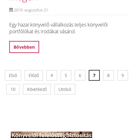
2019. augusztus 21.
Egy hazai könyvelő vállalkozás teljes könyvelői
portfólókat és irodákat vásárol.
Bővebben
Első
Előző
4
5
6
7
8
9
10
Következő
Utolsó