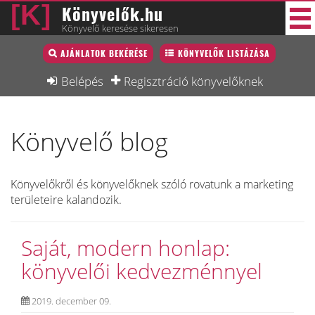
Könyvelők.hu
Könyvelő keresése sikeresen
Könyvelő lista
AJÁNLATOK BEKÉRÉSE
KÖNYVELŐK LISTÁZÁSA
39 új
Könyvelési munkák
Belépés
Regisztráció könyvelőknek
Fórum
Könyvelő blog
Interjú
Blog
Könyvelőkről és könyvelőknek szóló rovatunk a marketing
Állás
területeire kalandozik.
Képzésnaptár
Saját, modern honlap:
könyvelői kedvezménnyel
2019. december 09.