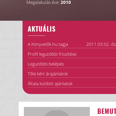
Megalakulás éve:
2010
AKTUÁLIS
A Könyvelők.hu tagja
2011.03.02. ót
Profil legutóbbi frissítése
Legutóbbi belépés
Tőle kért árajánlatok
Általa küldött ajánlatok
BEMU