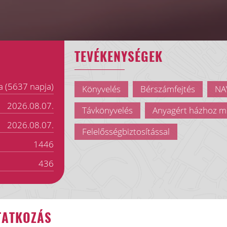
TEVÉKENYSÉGEK
a (5637 napja)
Könyvelés
Bérszámfejtés
NAV
2026.08.07.
Távkönyvelés
Anyagért házhoz m
2026.08.07.
Felelősségbiztosítással
1446
436
TATKOZÁS