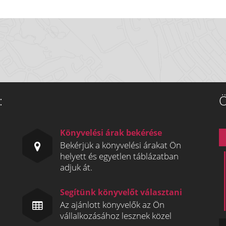
:
Ö
Könyvelési árak bekérése
Bekérjük a könyvelési árakat Ön
helyett és egyetlen táblázatban
adjuk át.
Segítünk könyvelőt választani
Az ajánlott könyvelők az Ön
vállalkozásához lesznek közel