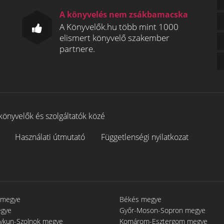
A könyvelés nem zsákbamacska
A Könyvelők.hu több mint 1000
elismert könyvelő szakember
partnere.
könyvelők és szolgáltatók közé
Használati útmutató
Függetlenségi nyilatkozat
 megye
Békés megye
egye
Győr-Moson-Sopron megye
gykun-Szolnok megye
Komárom-Esztergom megye