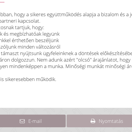
bban, hogy a sikeres együttműködés alapja a bizalom és a j
artneri kapcsolat.
tosnak tartjuk, hogy:
ak és megbízhatóak legyünk
inkkel érthetően beszéljünk
szóljunk minden változásról
 támaszt nyújtsunk ügyfeleinknek a döntések előkészítéséb
 áron dolgozzun. Nem adunk azért "olcsó" árajánlatot, hogy
gyen mindenképpen a munka. Minőségi munkát minőségi á
 is sikeresebben működik.
E-mail
Nyomtatás