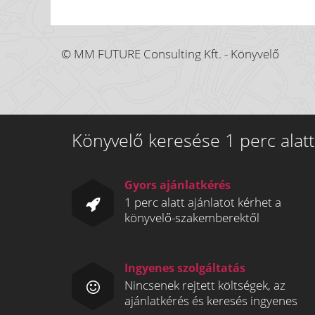
© MM FUTURE Consulting Kft. - Könyvelő
Könyvelő keresése 1 perc alatt
Gyors ajánlatkérés
1 perc alatt ajánlatot kérhet a
könyvelő-szakemberektől
Ingyenes szolgáltatás
Nincsenek rejtett költségek, az
ajánlatkérés és keresés ingyenes