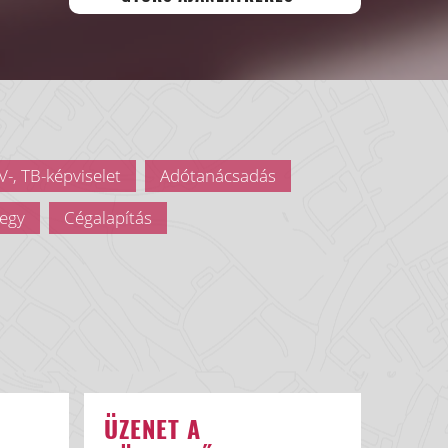
-, TB-képviselet
Adótanácsadás
egy
Cégalapítás
ÜZENET A