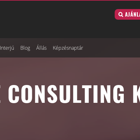
AJÁNL
Interjú
Blog
Állás
Képzésnaptár
 CONSULTING K