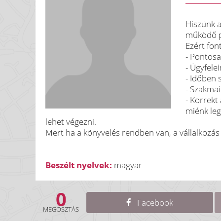
Hiszünk a
működő p
Ezért fon
- Pontos
- Ügyfele
- Időben 
- Szakmai
- Korrekt
miénk le
lehet végezni.
Mert ha a könyvelés rendben van, a vállalkozás
Beszélt nyelvek:
magyar
0
Facebook
MEGOSZTÁS