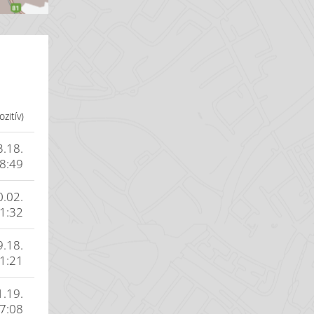
zitív)
3.18.
8:49
0.02.
1:32
9.18.
1:21
1.19.
7:08