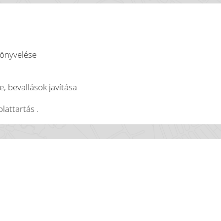
 könyvelése
e, bevallások javítása
lattartás .