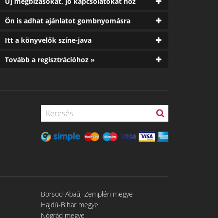
Új megbízásokat, jó kapcsolatokat hoz
Ön is adhat ajánlatot gombnyomásra
Itt a könyvelők színe-java
Tovább a regisztrációhoz »
Borsod-Abaúj-Zemplén megye
Hajdú-Bihar megye
Nógrád megye