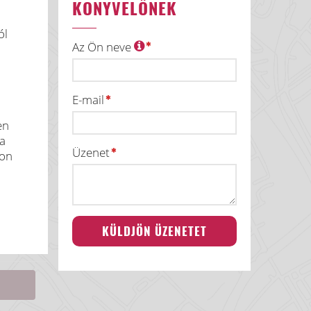
KÖNYVELŐNEK
ól
Az Ön neve
E-mail
en
 a
Üzenet
ron