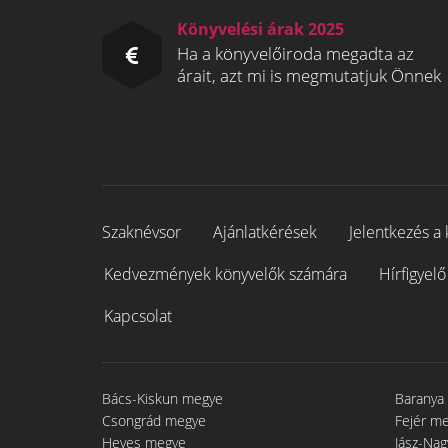
Könyvelési árak 2025
Ha a könyvelőiroda megadta az
árait, azt mi is megmutatjuk Önnek
Szaknévsor
Ajánlatkérések
Jelentkezés a 
Kedvezmények könyvelők számára
Hírfigyelő
Kapcsolat
Bács-Kiskun megye
Baranya
Csongrád megye
Fejér m
Heves megye
Jász-Na