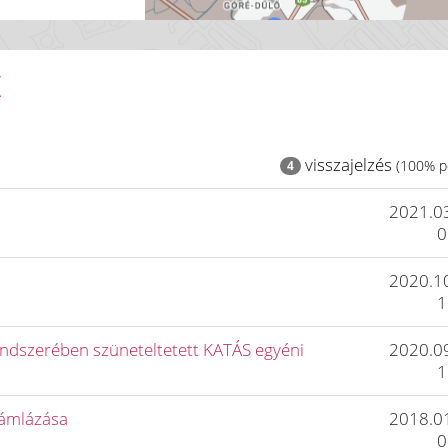
K
visszajelzés
(100% po
4
2021.0
0
2020.1
1
endszerében szüneteltetett KATÁS egyéni
2020.0
1
számlázása
2018.0
0