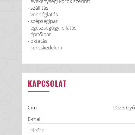
Tevékenységi körök szerint:
- szállítás
- vendéglátás
- szépségipar
- egészségügyi ellátás
- építőipar
- oktatás
- kereskedelem
KAPCSOLAT
Cím
9023
Győ
E-mail
Telefon