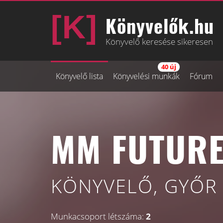
Könyvelők.hu
Könyvelő keresése sikeresen
40 új
Könyvelő lista
Könyvelési munkák
Fórum
MM FUTURE
KÖNYVELŐ, GYŐR
Munkacsoport létszáma:
2