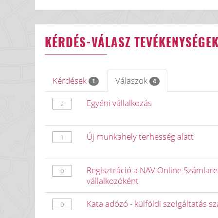
KÉRDÉS-VÁLASZ TEVÉKENYSÉGE
Kérdések
Válaszok
1
4
Egyéni vállalkozás
2
Új munkahely terhesség alatt
1
Regisztráció a NAV Online Számlar
0
vállalkozóként
Kata adózó - külföldi szolgáltatás 
0