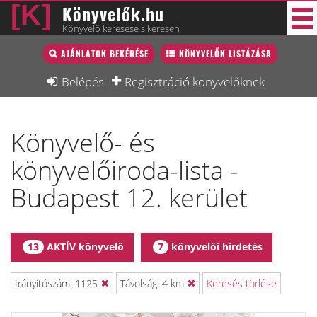
Könyvelők.hu
Könyvelő keresése sikeresen
Könyvelő lista
AJÁNLATOK BEKÉRÉSE
KÖNYVELŐK LISTÁZÁSA
45 új
Könyvelési munkák
Belépés
Regisztráció könyvelőknek
Fórum
Könyvelő- és
Interjú
könyvelőiroda-lista -
Blog
Budapest 12. kerület
Állás
Képzésnaptár
AKTÍV könyvelő
könyvelői hirdetés
13
7
Irányítószám: 1125
Távolság: 4 km
Keresés törlése