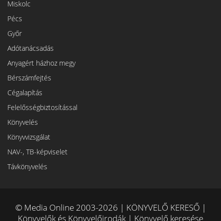
Miskolc
Pécs
Győr
Adótanácsadás
Anyagért házhoz megy
Bérszámfejtés
Cégalapítás
Felelősségbiztosítással
Könyvelés
Könyvvizsgálat
NAV-, TB-képviselet
Távkönyvelés
© Media Online 2003-2026 | KÖNYVELŐ KERESŐ |
Könyvelők és Könyvelőirodák | Könyvelő keresése