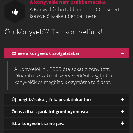
A könyvelés nem zsákbamacska
A Könyvelők.hu több mint 1000 elismert
könyvelő szakember partnere.
Ön könyvelő? Tartson velünk!
22 éve a könyvelők szolgálatában
A Könyvelők.hu 2003 óta sokat bizonyított.
Dinamikus szakmai szervezetként segítjük a
könyvelők és megbízóik egymásra találását.
Új megbízásokat, jó kapcsolatokat hoz
Ön is adhat ajánlatot gombnyomásra
Itt a könyvelők színe-java