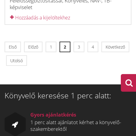
Felelősségbiztosítással, Könyvelés, NAV-, TB-
képviselet
Hozzáadás a kijelöltekhez
Első
Előző
1
2
3
4
Következő
Utolsó
Könyvelő keresése 1 perc alatt:
Gyors ajánlatkérés
1 perc alatt ajánlatot kérhet a könyvelő-
szakemberektől