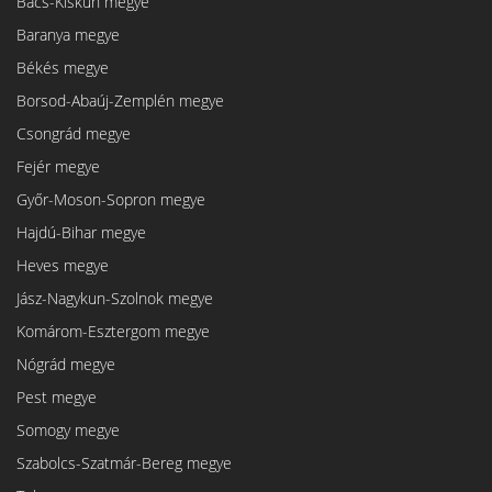
Bács-Kiskun megye
Baranya megye
Békés megye
Borsod-Abaúj-Zemplén megye
Csongrád megye
Fejér megye
Győr-Moson-Sopron megye
Hajdú-Bihar megye
Heves megye
Jász-Nagykun-Szolnok megye
Komárom-Esztergom megye
Nógrád megye
Pest megye
Somogy megye
Szabolcs-Szatmár-Bereg megye