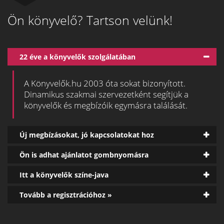
Ön könyvelő? Tartson velünk!
22 éve a könyvelők szolgálatában
A Könyvelők.hu 2003 óta sokat bizonyított.
Dinamikus szakmai szervezetként segítjük a
könyvelők és megbízóik egymásra találását.
Új megbízásokat, jó kapcsolatokat hoz
Ön is adhat ajánlatot gombnyomásra
Itt a könyvelők színe-java
Tovább a regisztrációhoz »