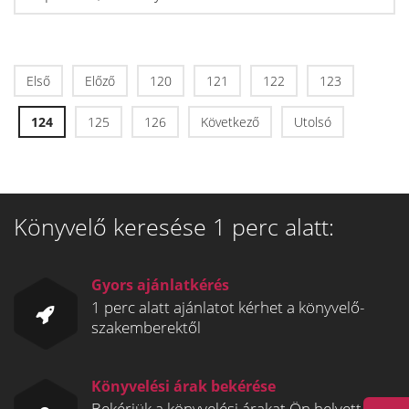
Első
Előző
120
121
122
123
124
125
126
Következő
Utolsó
Könyvelő keresése 1 perc alatt:
Gyors ajánlatkérés
1 perc alatt ajánlatot kérhet a könyvelő-
szakemberektől
Könyvelési árak bekérése
Bekérjük a könyvelési árakat Ön helyett és