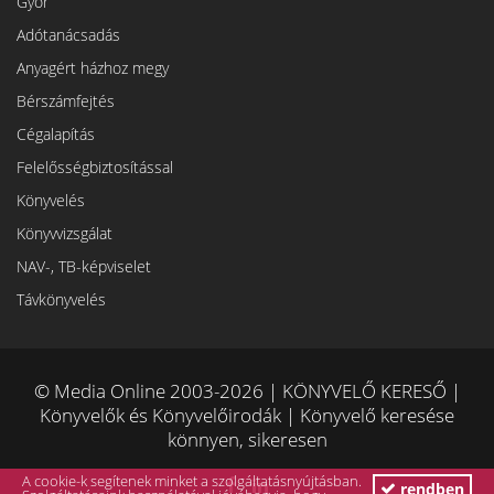
Győr
Adótanácsadás
Anyagért házhoz megy
Bérszámfejtés
Cégalapítás
Felelősségbiztosítással
Könyvelés
Könyvvizsgálat
NAV-, TB-képviselet
Távkönyvelés
© Media Online 2003-2026 | KÖNYVELŐ KERESŐ |
Könyvelők és Könyvelőirodák | Könyvelő keresése
könnyen, sikeresen
A cookie-k segítenek minket a szolgáltatásnyújtásban.
rendben