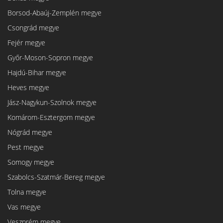
Borsod-Abaúj-Zemplén megye
Csongrád megye
Fejér megye
Győr-Moson-Sopron megye
Hajdú-Bihar megye
Heves megye
Jász-Nagykun-Szolnok megye
Komárom-Esztergom megye
Nógrád megye
Pest megye
Somogy megye
Szabolcs-Szatmár-Bereg megye
Tolna megye
Vas megye
Veszprém megye