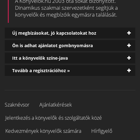
A Könyvelők.hu 2003 óta sokat bizonyított.
Dinamikus szakmai szervezetként segítjük a
könyvelők és megbízóik egymásra találását.
Új megbízásokat, jó kapcsolatokat hoz
Ön is adhat ajánlatot gombnyomásra
Itt a könyvelők színe-java
Tovább a regisztrációhoz »
Szaknévsor
Ajánlatkérések
Jelentkezés a könyvelők és szolgáltatók közé
Kedvezmények könyvelők számára
Hírfigyelő