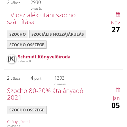
2
2930
válasz
olvasás
EV osztalék utáni szocho
számítása
Nov
27
SZOCHO
SZOCIÁLIS HOZZÁJÁRULÁS
SZOCHO ÖSSZEGE
Schmidt Könyvelőiroda
válaszolt
2
4
1393
válasz
pont
olvasás
Szocho 80-20% átalányadó
2021
Jan
05
SZOCHO ÖSSZEGE
Csányi József
válaszolt