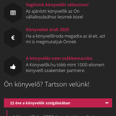
Segítünk könyvelőt választani
Az ajánlott könyvelők az Ön
vállalkozásához lesznek közel
Könyvelési árak 2025
Ha a könyvelőiroda megadta az árait, azt
mi is megmutatjuk Önnek
A könyvelés nem zsákbamacska
A Könyvelők.hu több mint 1000 elismert
könyvelő szakember partnere.
Ön könyvelő? Tartson velünk!
22 éve a könyvelők szolgálatában