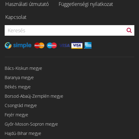
Használati útmutató
Függetlenségi nyilatkozat
Kapcsolat
Bács-Kiskun megye
Baranya megye
Békés megye
Borsod-Abaúj-Zemplén megye
Csongrád megye
Fejér megye
Győr-Moson-Sopron megye
Hajdú-Bihar megye