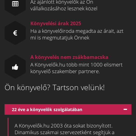
Az ajánlott könyvelők az Ön
vállalkozásához lesznek közel
Könyvelési árak 2025
Ha a könyvelőiroda megadta az árait, azt
mi is megmutatjuk Önnek
A könyvelés nem zsákbamacska
A Könyvelők.hu több mint 1000 elismert
könyvelő szakember partnere.
Ön könyvelő? Tartson velünk!
22 éve a könyvelők szolgálatában
A Könyvelők.hu 2003 óta sokat bizonyított.
Dinamikus szakmai szervezetként segítjük a