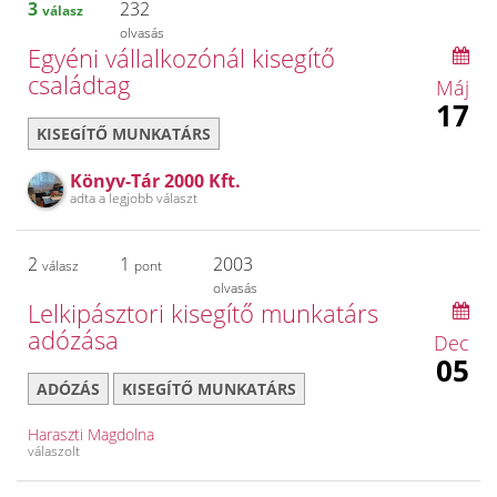
3
232
válasz
olvasás
Egyéni vállalkozónál kisegítő
családtag
Máj
17
KISEGÍTŐ MUNKATÁRS
Könyv-Tár 2000 Kft.
adta a legjobb választ
2
1
2003
válasz
pont
olvasás
Lelkipásztori kisegítő munkatárs
adózása
Dec
05
ADÓZÁS
KISEGÍTŐ MUNKATÁRS
Haraszti Magdolna
válaszolt