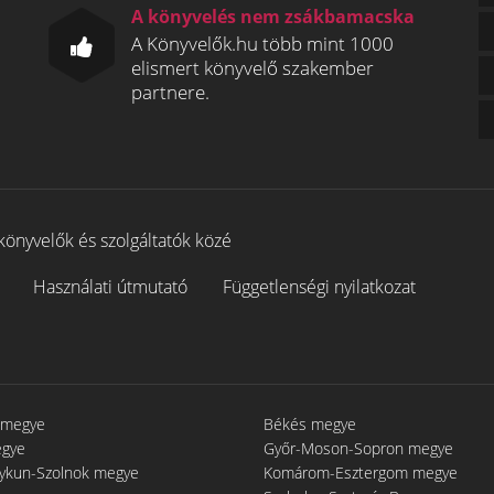
A könyvelés nem zsákbamacska
A Könyvelők.hu több mint 1000
elismert könyvelő szakember
partnere.
könyvelők és szolgáltatók közé
Használati útmutató
Függetlenségi nyilatkozat
 megye
Békés megye
egye
Győr-Moson-Sopron megye
gykun-Szolnok megye
Komárom-Esztergom megye