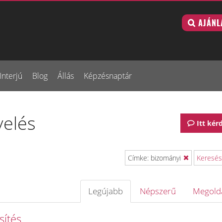
AJÁNL
Interjú
Blog
Állás
Képzésnaptár
velés
Itt kér
Címke: bizományi
Keresés
Legújabb
Népszerű
Megold
sítés