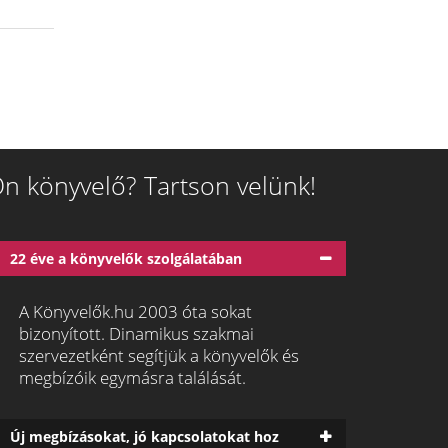
n könyvelő? Tartson velünk!
22 éve a könyvelők szolgálatában
A Könyvelők.hu 2003 óta sokat
bizonyított. Dinamikus szakmai
szervezetként segítjük a könyvelők és
megbízóik egymásra találását.
Új megbízásokat, jó kapcsolatokat hoz