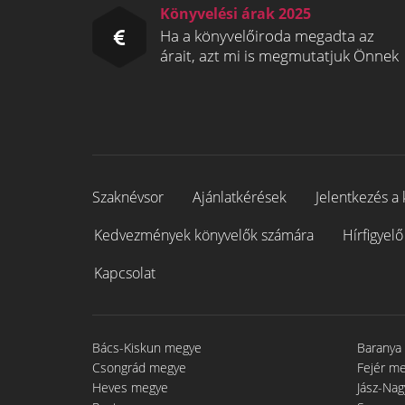
Könyvelési árak 2025
Ha a könyvelőiroda megadta az
árait, azt mi is megmutatjuk Önnek
Szaknévsor
Ajánlatkérések
Jelentkezés a 
Kedvezmények könyvelők számára
Hírfigyelő
Kapcsolat
Bács-Kiskun megye
Baranya
Csongrád megye
Fejér m
Heves megye
Jász-Na