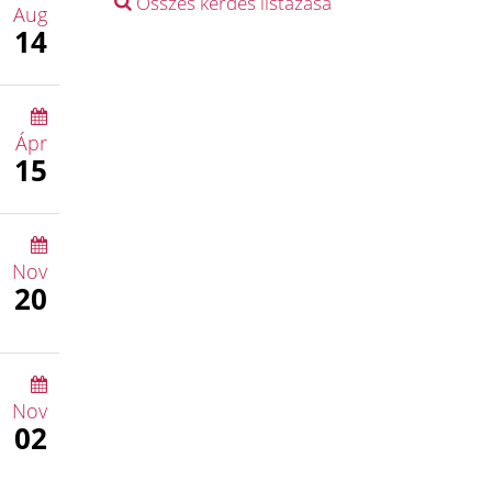
Összes kérdés listázása
Aug
14
Ápr
15
Nov
20
Nov
02