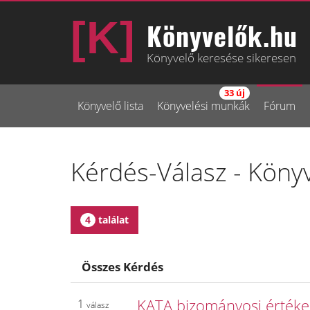
Könyvelők.hu
Könyvelő keresése sikeresen
33 új
Könyvelő lista
Könyvelési munkák
Fórum
Kérdés-Válasz - Köny
4
találat
Összes Kérdés
KATA bizományosi értéke
1
válasz