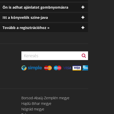
Ön is adhat ajánlatot gombnyomásra
Itt a könyvelők színe-java
Tovább a regisztrációhoz »
Borsod-Abaúj-Zemplén megye
Hajdú-Bihar megye
Nógrád megye