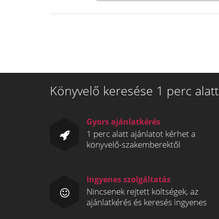
Könyvelő keresése 1 perc alatt
Gyors ajánlatkérés
1 perc alatt ajánlatot kérhet a
könyvelő-szakemberektől
Ingyenes szolgáltatás
Nincsenek rejtett költségek, az
ajánlatkérés és keresés ingyenes