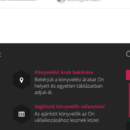
:
Ö
Könyvelési árak bekérése
Bekérjük a könyvelési árakat Ön
helyett és egyetlen táblázatban
adjuk át.
Segítünk könyvelőt választani
Az ajánlott könyvelők az Ön
vállalkozásához lesznek közel