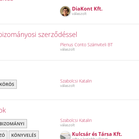
DiaKont Kft.
válaszolt
bizományosi szerződéssel
Plenus Conto Számviteli BT
válaszolt
Szabolcsi Katalin
 KÖRÖS
válaszolt
ok
Szabolcsi Katalin
BIZOMÁNYI
válaszolt
Kulcsár és Társa Kft.
ZÓ
KÖNYVELÉS
adta a legjobb választ