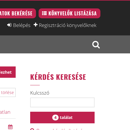
ATOK BEKÉRÉSE
KÖNYVELŐK LISTÁZÁSA
Belépés
Regisztráció könyvelőknek
dezhet
KÉRDÉS KERESÉSE
Kulcsszó
 törlése
atlan
4
találat