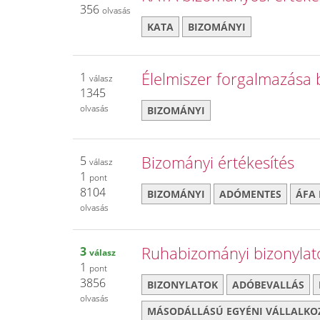
356
olvasás
KATA
BIZOMÁNYI
Élelmiszer forgalmazása 
1
válasz
1345
olvasás
BIZOMÁNYI
Bizományi értékesítés
5
válasz
1
pont
8104
BIZOMÁNYI
ADÓMENTES
ÁFA
olvasás
Ruhabizományi bizonylat
3
válasz
1
pont
3856
BIZONYLATOK
ADÓBEVALLÁS
olvasás
MÁSODÁLLÁSÚ EGYÉNI VÁLLALKO