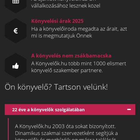
vállalkozásához lesznek közel
Könyvelési árak 2025
Ha a könyvelőiroda megadta az árait, azt
mi is megmutatjuk Önnek
A könyvelés nem zsákbamacska
A Könyvelők.hu több mint 1000 elismert
könyvelő szakember partnere.
Ön könyvelő? Tartson velünk!
22 éve a könyvelők szolgálatában
A Könyvelők.hu 2003 óta sokat bizonyított.
Dinamikus szakmai szervezetként segítjük a
könyvelők és megbízóik egymásra találását.