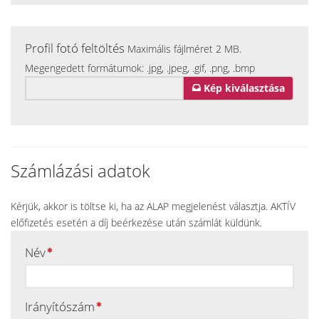
Profil fotó feltöltés
Maximális fájlméret 2 MB.
Megengedett formátumok: .jpg, .jpeg, .gif, .png, .bmp
Kép kiválasztása
Számlázási adatok
Kérjük, akkor is töltse ki, ha az ALAP megjelenést választja. AKTÍV
előfizetés esetén a díj beérkezése után számlát küldünk.
Név
Irányítószám