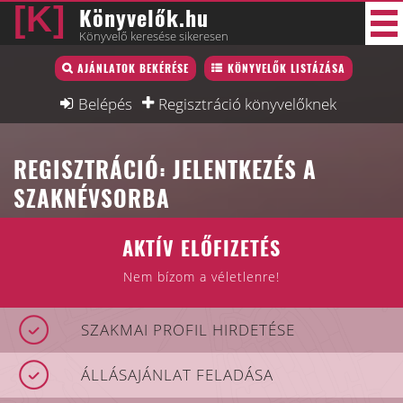
Könyvelők.hu
Könyvelő keresése sikeresen
Könyvelő lista
AJÁNLATOK BEKÉRÉSE
KÖNYVELŐK LISTÁZÁSA
34 új
Könyvelési munkák
Belépés
Regisztráció könyvelőknek
Fórum
REGISZTRÁCIÓ: JELENTKEZÉS A
Interjú
SZAKNÉVSORBA
Blog
AKTÍV ELŐFIZETÉS
Állás
Nem bízom a véletlenre!
Képzésnaptár
SZAKMAI PROFIL HIRDETÉSE
ÁLLÁSAJÁNLAT FELADÁSA