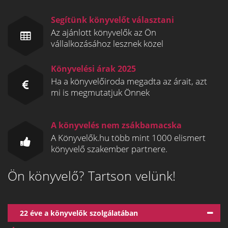
Segítünk könyvelőt választani
Az ajánlott könyvelők az Ön
vállalkozásához lesznek közel
Könyvelési árak 2025
Ha a könyvelőiroda megadta az árait, azt
mi is megmutatjuk Önnek
A könyvelés nem zsákbamacska
A Könyvelők.hu több mint 1000 elismert
könyvelő szakember partnere.
Ön könyvelő? Tartson velünk!
22 éve a könyvelők szolgálatában