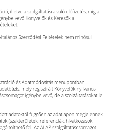
, illetve a szolgáltatásra való előfizetés, míg a
 igénybe vevő Könyvelők és Keresők a
tételeket.
 Általános Szerződési Feltételek nem minősül
Regisztráció és Adatmódosítás menüpontban
atbázis, mely regisztrált Könyvelők nyilvános
táscsomagot igénybe vevő, de a szolgáltatásokat le
adott adatoktól függően az adatlapon megjelennek
tok (szakterületek, referenciák, hivatkozások,
ogó tölthető fel. Az ALAP szolgáltatáscsomagot