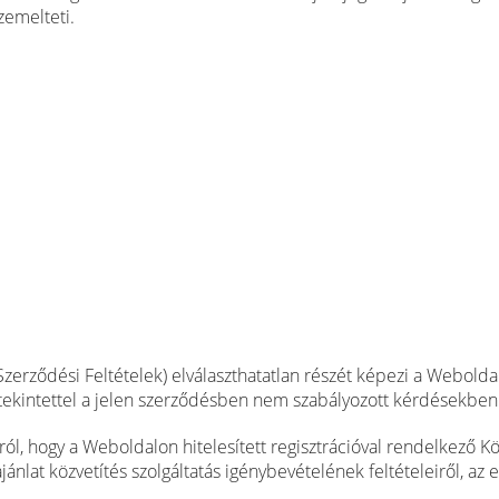
zemelteti.
Szerződési Feltételek) elválaszthatatlan részét képezi a Weboldalo
re tekintettel a jelen szerződésben nem szabályozott kérdésekben 
ról, hogy a Weboldalon hitelesített regisztrációval rendelkező K
ajánlat közvetítés szolgáltatás igénybevételének feltételeiről, az