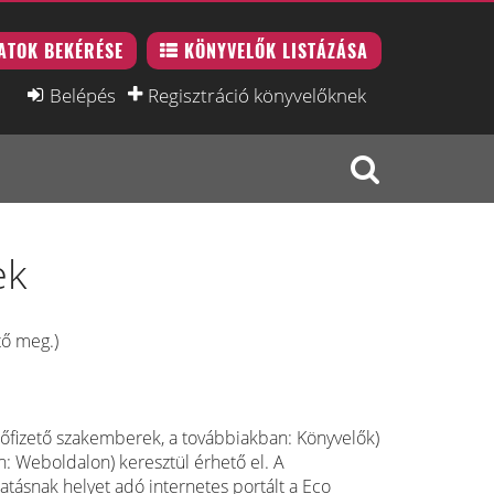
ATOK BEKÉRÉSE
KÖNYVELŐK LISTÁZÁSA
Belépés
Regisztráció könyvelőknek
ek
tő meg.)
 előfizető szakemberek, a továbbiakban: Könyvelők)
: Weboldalon) keresztül érhető el. A
tatásnak helyet adó internetes portált a Eco