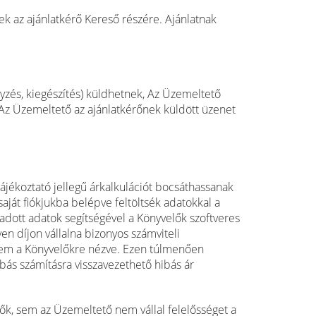
nek az ajánlatkérő Kereső részére. Ajánlatnak
yzés, kiegészítés) küldhetnek, Az Üzemeltető
 Az Üzemeltető az ajánlatkérőnek küldött üzenet
tájékoztató jellegű árkalkulációt bocsáthassanak
ját fiókjukba belépve feltöltsék adatokkal a
adott adatok segítségével a Könyvelők szoftveres
en díjon vállalna bizonyos számviteli
, sem a Könyvelőkre nézve. Ezen túlmenően
bás számításra visszavezethető hibás ár
k, sem az Üzemeltető nem vállal felelősséget a