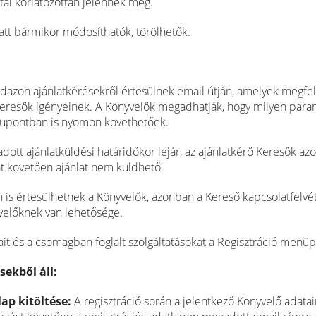
atai korlátozottan jelennek meg.
tt bármikor módosíthatók, törölhetők.
ndazon ajánlatkérésekről értesülnek email útján, amelyek megfele
 Keresők igényeinek. A Könyvelők megadhatják, hogy milyen para
nüpontban is nyomon követhetőek.
ott ajánlatküldési határidőkor lejár, az ajánlatkérő Keresők az
tát követően ajánlat nem küldhető.
is értesülhetnek a Könyvelők, azonban a Kereső kapcsolatfelvétel
yvelőknek van lehetősége.
jait és a csomagban foglalt szolgáltatásokat a Regisztráció menüp
sekből áll:
lap kitöltése:
A regisztráció során a jelentkező Könyvelő adata