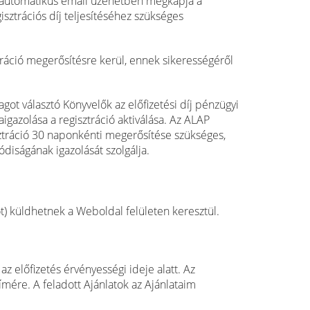
e automatikus email üzenetben megkapja a
isztrációs díj teljesítéséhez szükséges
tráció megerősítésre kerül, ennek sikerességéről
got választó Könyvelők az előfizetési díj pénzügyi
zaigazolása a regisztráció aktiválása. Az ALAP
isztráció 30 naponkénti megerősítése szükséges,
ódiságának igazolását szolgálja.
tot) küldhetnek a Weboldal felületen keresztül.
az előfizetés érvényességi ideje alatt. Az
ímére. A feladott Ajánlatok az Ajánlataim