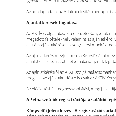
igénylő előfizető Könyvelők kapcsolatfelvételi ad
Az adatlap adatai az Adatmódosítás menüpont ala
Ajánlatkérések fogadása
Az AKTÍV szolgáltatásokra előfizető Könyvelők mi
megadott feltételeknek, valamint az ajánlatkérő
aktuális ajánlatkérések a Könyvelési munkák me
Az ajánlatkérés megjelenése a Keresők által megad
ajánlatkérés lezárását illetve határidejének lejár
Az ajánlatkérésről az ALAP szolgáltatáscsomagban 
meg, illetve ajánlatküldésre is csak az AKTÍV Kön
Az előfizetési és meghosszabbítási, megújítási dí
A Felhasználók regisztrációja az alábbi lépé
Könyvelői Jelentkezés - A regisztrációs adat