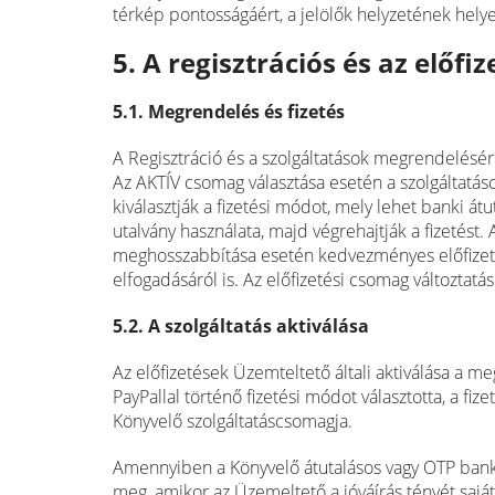
térkép pontosságáért, a jelölők helyzetének helyess
5. A regisztrációs és az előf
5.1. Megrendelés és fizetés
A Regisztráció és a szolgáltatások megrendelésé
Az AKTÍV csomag választása esetén a szolgáltatá
kiválasztják a fizetési módot, mely lehet banki át
utalvány használata, majd végrehajtják a fizetést
meghosszabbítása esetén kedvezményes előfizetési 
elfogadásáról is. Az előfizetési csomag változtatá
5.2. A szolgáltatás aktiválása
Az előfizetések Üzemteltető általi aktiválása a 
PayPallal történő fizetési módot választotta, a fiz
Könyvelő szolgáltatáscsomagja.
Amennyiben a Könyvelő átutalásos vagy OTP bankfió
meg, amikor az Üzemeltető a jóváírás tényét saját 