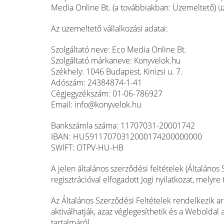
Media Online Bt. (a továbbiakban: Üzemeltető) ü
Az üzemeltető vállalkozási adatai:
Szolgáltató neve: Eco Media Online Bt.
Szolgáltató márkaneve: Konyvelok.hu
Székhely: 1046 Budapest, Kinizsi u. 7.
Adószám: 24384874-1-41
Cégjegyzékszám: 01-06-786927
Email: info@konyvelok.hu
Bankszámla száma: 11707031-20001742
IBAN: HU59117070312000174200000000
SWIFT: OTPV-HU-HB
A jelen általános szerződési feltételek (Általános 
regisztrációval elfogadott Jogi nyilatkozat, mely
Az Általános Szerződési Feltételek rendelkezik ar
aktiválhatják, azaz véglegesíthetik és a Weboldal 
tartalmáról.