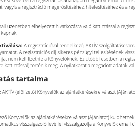
kezést követően a regisztrációs adatlapon megadott email címr
t, vagyis a regisztráció megerősítéséhez, hitelesítéséhez és a reg
il üzenetben elhelyezett hivatkozásra való kattintással a regisz
t kapnak.
aktiválása:
A regisztrációval rendelkező, AKTÍV szolgáltatáscsoma
lyamatot. A regisztrációs díj sikeres pénzügyi teljesítésének viss
díjat nem kell fizetnie a Könyvelőknek. Ez utóbbi esetben a reg
e kattintással) történik meg. A nyilatkozat a megadott adatok val
tatás tartalma
az AKTÍV (előfizető) Könyvelők az ajánlatkérésekre választ (Ajánla
kező Könyvelők az ajánlatkérésekre választ (Ajánlatot) küldhetnek 
matikus visszaigazoló levéllel visszaigazolja a Könyvelők email c