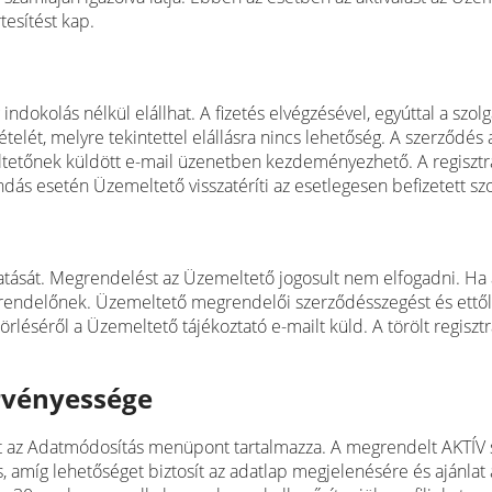
tesítést kap.
indokolás nélkül elállhat. A fizetés elvégzésével, egyúttal a szo
elét, melyre tekintettel elállásra nincs lehetőség. A szerződés 
ltetőnek küldött e-mail üzenetben kezdeményezhető. A regisztrá
dás esetén Üzemeltető visszatéríti az esetlegesen befizetett szol
tatását. Megrendelést az Üzemeltető jogosult nem elfogadni. Ha a
grendelőnek. Üzemeltető megrendelői szerződésszegést és ettől
törléséről a Üzemeltető tájékoztató e-mailt küld. A törölt regisz
rvényessége
 az Adatmódosítás menüpont tartalmazza. A megrendelt AKTÍV szo
, amíg lehetőséget biztosít az adatlap megjelenésére és ajánlat