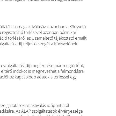
lgáltatáscsomag aktiválásával azonban a Könyvelő
a regisztráció törlésével azonban bármikor
ció törléséről az Üzemeltető tájékoztató emailt
gáltatási díj teljes összegét a Könyvelőnek.
 szolgáltatási díj megfizetése már megtörtént,
 eltérő indokot is megnevezhet a felmondásra,
trációhoz kapcsolódó adatok a törléssel egy
lgáltatások az aktiválás időpontjától
 adására. Az ALAP szolgáltatások érvényessége