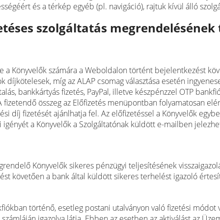
égéért és a térkép egyéb (pl. navigáció), rajtuk kívül álló szolgá
izetéses szolgáltatás megrendelésének 
re a Könyvelők számára a Weboldalon történt bejelentkezést kö
sok díjkötelesek, míg az ALAP csomag választása esetén ingyene
utalás, bankkártyás fizetés, PayPal, illetve készpénzzel OTP bankf
. A fizetendő összeg az Előfizetés menüpontban folyamatosan elé
díj fizetését ajánlhatja fel. Az előfizetéssel a Könyvelők egybe
si igényét a Könyvelők a Szolgáltatónak küldött e-mailben jelezhet
megrendelő Könyvelők sikeres pénzügyi teljesítésének visszaigaz
etést követően a bank által küldött sikeres terhelést igazoló érte
kban történő, esetleg postani utalványon való fizetési módot vál
számláján igazolva látja. Ebben az esetben az aktiválást az Üzemel