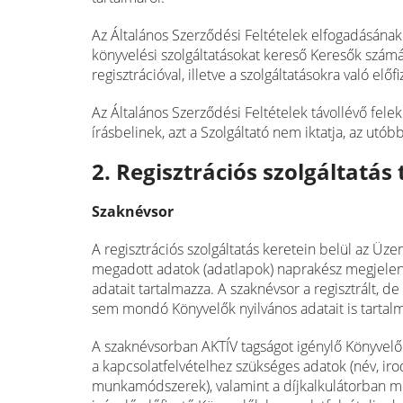
Az Általános Szerződési Feltételek elfogadásának m
könyvelési szolgáltatásokat kereső Keresők számá
regisztrációval, illetve a szolgáltatásokra való el
Az Általános Szerződési Feltételek távollévő fel
írásbelinek, azt a Szolgáltató nem iktatja, az ut
2. Regisztrációs szolgáltatás
Szaknévsor
A regisztrációs szolgáltatás keretein belül az Üz
megadott adatok (adatlapok) naprakész megjelení
adatait tartalmazza. A szaknévsor a regisztrált, 
sem mondó Könyvelők nyilvános adatait is tartalm
A szaknévsorban AKTÍV tagságot igénylő Könyvelő
a kapcsolatfelvételhez szükséges adatok (név, irod
munkamódszerek), valamint a díjkalkulátorban meg