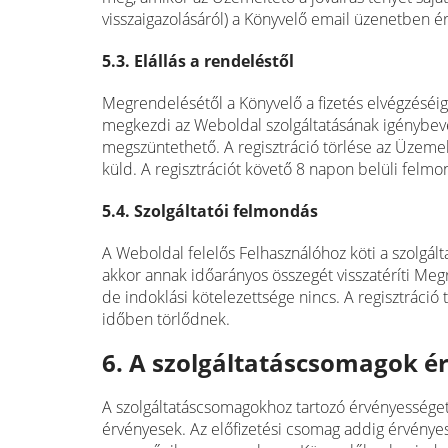
visszaigazolásáról) a Könyvelő email üzenetben ér
5.3. Elállás a rendeléstől
Megrendelésétől a Könyvelő a fizetés elvégzéséig 
megkezdi az Weboldal szolgáltatásának igénybevét
megszüntethető. A regisztráció törlése az Üzeme
küld. A regisztrációt követő 8 napon belüli felmon
5.4. Szolgáltatói felmondás
A Weboldal felelős Felhasználóhoz köti a szolgál
akkor annak időarányos összegét visszatéríti Me
de indoklási kötelezettsége nincs. A regisztráció 
időben törlődnek.
6. A szolgáltatáscsomagok é
A szolgáltatáscsomagokhoz tartozó érvényességet
érvényesek. Az előfizetési csomag addig érvényes