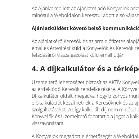
Az Ajánlat mellett az Ajánlatot adó Könyvelők ada
minősül a Weboldalon keresztül adott első válasz,
Ajánlatküldést követő belső kommunikáci
Az ajánlatkérő Keresők és az arra előfizetés ala
emailes értesítést küld a Könyvelők és Keresők r
feladásáról visszaigazolást küld email útján.
4. A díjkalkulátor és a térké
Üzemeltető lehetőséget biztosít az AKTÍV Könyvelő
az érdeklődő Keresők rendelkezésére. A Könyvelő
Díjkalkulátor oldalt, megadva, hogy bizonyos mun
előkalkulációt készíthetnek a Keresőknek és az aj
szolgáltatásokat. Az így kalkulált díj nem minős
Könyvelők és Üzemeltető fenntartja a jogot a kal
visszavonására.
A Könyvelők megadott elérhetőségét a Weboldal c