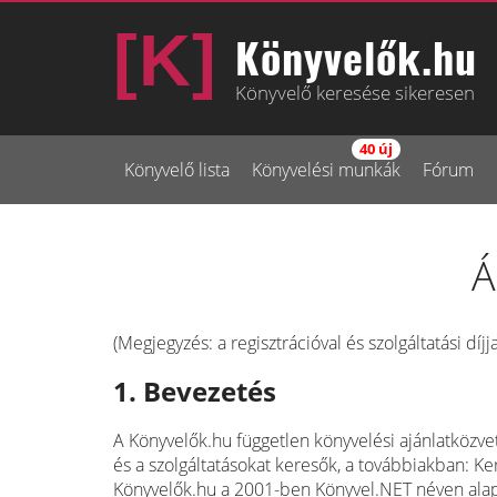
Könyvelők.hu
Könyvelő keresése sikeresen
40 új
Könyvelő lista
Könyvelési munkák
Fórum
Á
(Megjegyzés: a regisztrációval és szolgáltatási díj
1. Bevezetés
A Könyvelők.hu független könyvelési ajánlatközvetí
és a szolgáltatásokat keresők, a továbbiakban: 
Könyvelők.hu a 2001-ben Könyvel.NET néven alapíto