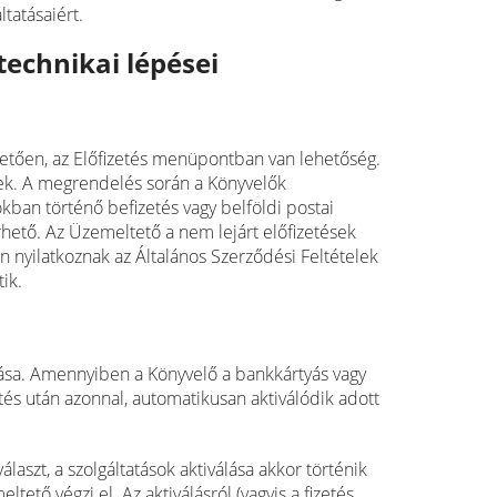
ltatásaiért.
technikai lépései
vetően, az Előfizetés menüpontban van lehetőség.
sek. A megrendelés során a Könyvelők
iókban történő befizetés vagy belföldi postai
rhető. Az Üzemeltető a nem lejárt előfizetések
n nyilatkoznak az Általános Szerződési Feltételek
ik.
olása. Amennyiben a Könyvelő a bankkártyás vagy
sítés után azonnal, automatikusan aktiválódik adott
aszt, a szolgáltatások aktiválása akkor történik
tető végzi el. Az aktiválásról (vagyis a fizetés