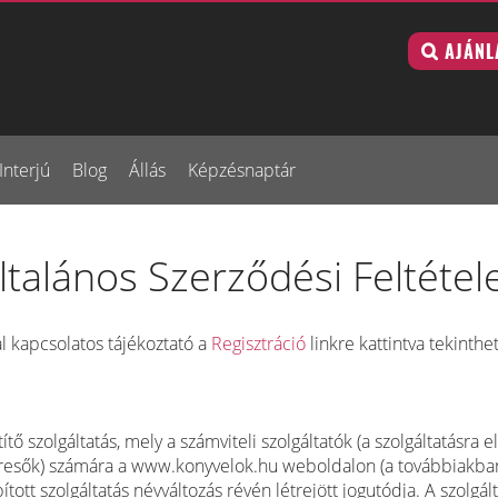
AJÁNL
Interjú
Blog
Állás
Képzésnaptár
ltalános Szerződési Feltétel
jal kapcsolatos tájékoztató a
Regisztráció
linkre kattintva tekinthe
tő szolgáltatás, mely a számviteli szolgáltatók (a szolgáltatásra
Keresők) számára a www.konyvelok.hu weboldalon (a továbbiakban
tt szolgáltatás névváltozás révén létrejött jogutódja. A szolgál