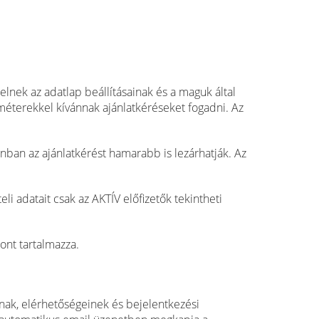
lnek az adatlap beállításainak és a maguk által
méterekkel kívánnak ajánlatkéréseket fogadni. Az
onban az ajánlatkérést hamarabb is lezárhatják. Az
i adatait csak az AKTÍV előfizetők tekintheti
ont tartalmazza.
inak, elérhetőségeinek és bejelentkezési