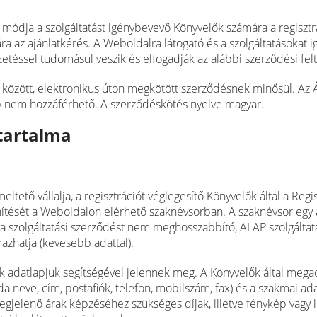
ódja a szolgáltatást igénybevevő Könyvelők számára a regisztráció
ra az ajánlatkérés. A Weboldalra látogató és a szolgáltatásokat
őfizetéssel tudomásul veszik és elfogadják az alábbi szerződési fel
ek között, elektronikus úton megkötött szerződésnek minősül. Az
óbb nem hozzáférhető. A szerződéskötés nyelve magyar.
 tartalma
emeltető vállalja, a regisztrációt véglegesítő Könyvelők által a 
tését a Weboldalon elérhető szaknévsorban. A szaknévsor egy ad
de a szolgáltatási szerződést nem meghosszabbító, ALAP szolgálta
azhatja (kevesebb adattal).
k adatlapjuk segítségével jelennek meg. A Könyvelők által meg
a neve, cím, postafiók, telefon, mobilszám, fax) és a szakmai ada
jelenő árak képzéséhez szükséges díjak, illetve fénykép vagy l