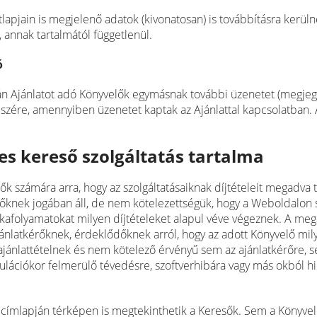
tlapjain is megjelenő adatok (kivonatosan) is továbbításra kerül
 annak tartalmától függetlenül.
ó
pján Ajánlatot adó Könyvelők egymásnak további üzenetet (megjeg
észére, amennyiben üzenetet kaptak az Ajánlattal kapcsolatban.
pes kereső szolgáltatás tartalma
k számára arra, hogy az szolgáltatásaiknak díjtételeit megadva 
knek jogában áll, de nem kötelezettségük, hogy a Weboldalon sa
kafolyamatokat milyen díjtételeket alapul véve végeznek. A meg
ánlatkérőknek, érdeklődőknek arról, hogy az adott Könyvelő mily
ül ajánlattételnek és nem kötelező érvényű sem az ajánlatkérőre
kulációkor felmerülő tévedésre, szoftverhibára vagy más okból hi
ímlapján térképen is megtekinthetik a Keresők. Sem a Könyvelő