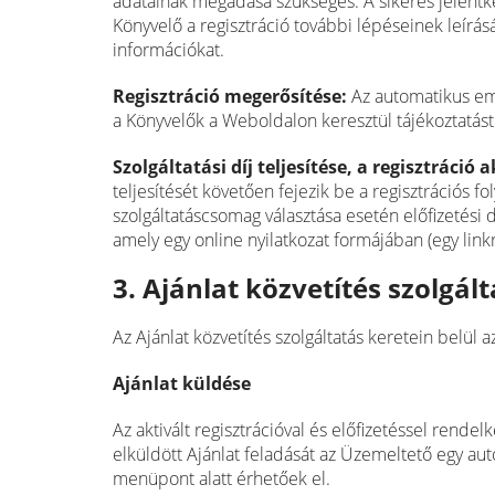
adatainak megadása szükséges. A sikeres jelent
Könyvelő a regisztráció további lépéseinek leírásá
információkat.
Regisztráció megerősítése:
Az automatikus ema
a Könyvelők a Weboldalon keresztül tájékoztatás
Szolgáltatási díj teljesítése, a regisztráció 
teljesítését követően fejezik be a regisztrációs fo
szolgáltatáscsomag választása esetén előfizetési 
amely egy online nyilatkozat formájában (egy linkr
3. Ajánlat közvetítés szolgál
Az Ajánlat közvetítés szolgáltatás keretein belül 
Ajánlat küldése
Az aktivált regisztrációval és előfizetéssel rendel
elküldött Ajánlat feladását az Üzemeltető egy auto
menüpont alatt érhetőek el.