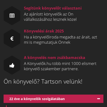
Segítünk könyvelőt választani
Az ajánlott könyvelők az Ön
vállalkozásához lesznek közel
Könyvelési árak 2025
Ha a könyvelőiroda megadta az árait, azt
mi is megmutatjuk Önnek
A könyvelés nem zsákbamacska
A Könyvelők.hu több mint 1000 elismert
könyvelő szakember partnere.
Ön könyvelő? Tartson velünk!
22 éve a könyvelők szolgálatában