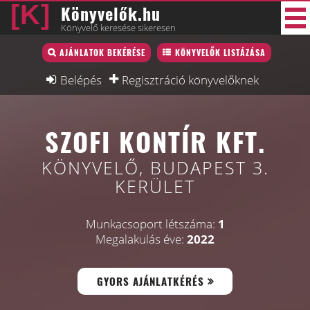
Könyvelők.hu
Könyvelő keresése sikeresen
Könyvelő lista
AJÁNLATOK BEKÉRÉSE
KÖNYVELŐK LISTÁZÁSA
47 új
Könyvelési munkák
Belépés
Regisztráció könyvelőknek
Fórum
SZOFI KONTÍR KFT.
Interjú
Blog
KÖNYVELŐ, BUDAPEST 3.
KERÜLET
Állás
Képzésnaptár
Munkacsoport létszáma:
1
Megalakulás éve:
2022
GYORS AJÁNLATKÉRÉS