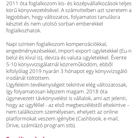
2011 óta foglalkozom kis- és középvállalkozások teljes
körű könyvvezetésével. A számvitelben azt szeretem a
legjobban, hogy változatos, folyamatos tanulásra
késztet és nem utolsó sorban emberekkel
foglalkozhatok.
Napi szinten foglalkozom kompenzációkkal,
engedményezésekkel, import-export ügyletekkel (Eu-n
belül és kívül is), deviza és valuta ügyletekkel. Évente
5-10 könyvvizsgálatnál közreműködöm, ebből
kifolyólag 2019 nyarán 3 hónapot egy könyvvizsgáló
irodánál töltöttem.
Ügyfeleim tevékenységeit tekintve elég változatosak,
így folyamatosan képzem magam. 2018 óta
úgynevezett távkönyvelést is vállalok, ami azt jelenti,
hogy az ügyféllel - az első megbeszéléstől eltekintve –
nem találkozom személyesen, ehelyett az online
platformokat veszem igénybe (Cashbook, e-mail,
Drive, számlázó program stb).