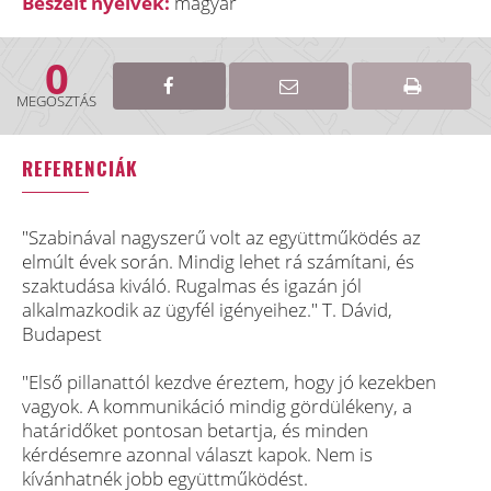
Beszélt nyelvek:
magyar
0
MEGOSZTÁS
REFERENCIÁK
"Szabinával nagyszerű volt az együttműködés az
elmúlt évek során. Mindig lehet rá számítani, és
szaktudása kiváló. Rugalmas és igazán jól
alkalmazkodik az ügyfél igényeihez." T. Dávid,
Budapest
"Első pillanattól kezdve éreztem, hogy jó kezekben
vagyok. A kommunikáció mindig gördülékeny, a
határidőket pontosan betartja, és minden
kérdésemre azonnal választ kapok. Nem is
kívánhatnék jobb együttműködést.