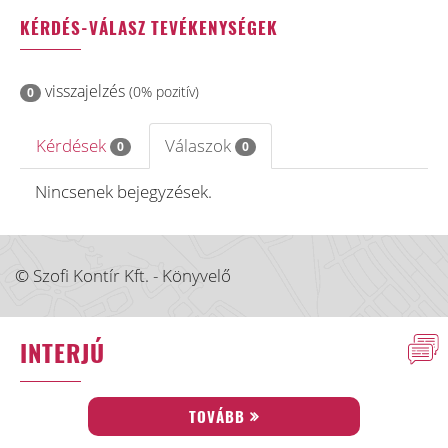
KÉRDÉS-VÁLASZ TEVÉKENYSÉGEK
visszajelzés
(0% pozitív)
0
Kérdések
Válaszok
0
0
Nincsenek bejegyzések.
© Szofi Kontír Kft. - Könyvelő
INTERJÚ
TOVÁBB