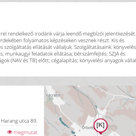
rrel rendelkező irodánk várja leendő megbízói jelentkezését
rdekében folyamatos képzéseken vesznek részt. Kis és
 szolgáltatás ellátását vállaljuk. Szolgáltatásaink: könyvelés
ás; munkaügyi feladatok ellátása; bérszámfejtés; SZJA és
ágok (NAV és TB) előtt; cégalapítás; könyvelési anyagok válla
,
Harang utca 89.
megmutat