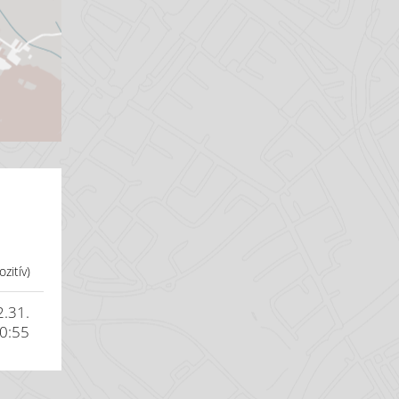
zitív)
2.31.
0:55