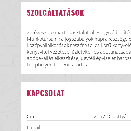
SZOLGÁLTATÁSOK
23 éves szakmai tapasztalattal és ügyvédi háté
Munkatársaink a jogszabályok naprakészsége é
középvállalkozások részére teljes körű könyvelés
könyvvitel vezetése; üzletviteli és adótanácsad
adóbevallás elkészítése; ügyfélképviselet hatós
telephelyén történő átadása.
KAPCSOLAT
Cím
2162
Őrbottyán
E-mail