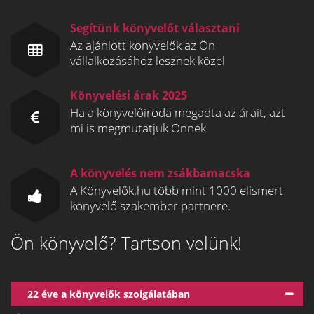
Segítünk könyvelőt választani
Az ajánlott könyvelők az Ön
vállalkozásához lesznek közel
Könyvelési árak 2025
Ha a könyvelőiroda megadta az árait, azt
mi is megmutatjuk Önnek
A könyvelés nem zsákbamacska
A Könyvelők.hu több mint 1000 elismert
könyvelő szakember partnere.
Ön könyvelő? Tartson velünk!
22 éve a könyvelők szolgálatában