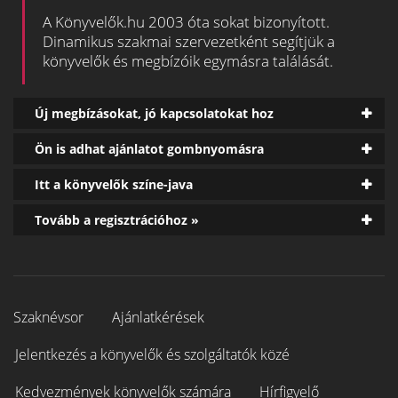
A Könyvelők.hu 2003 óta sokat bizonyított.
Dinamikus szakmai szervezetként segítjük a
könyvelők és megbízóik egymásra találását.
Új megbízásokat, jó kapcsolatokat hoz
Ön is adhat ajánlatot gombnyomásra
Itt a könyvelők színe-java
Tovább a regisztrációhoz »
Szaknévsor
Ajánlatkérések
Jelentkezés a könyvelők és szolgáltatók közé
Kedvezmények könyvelők számára
Hírfigyelő