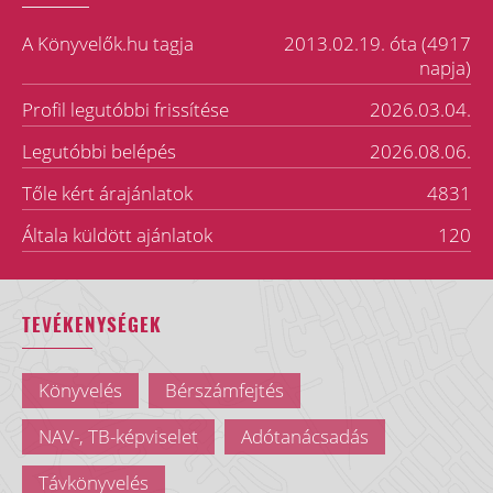
A Könyvelők.hu tagja
2013.02.19. óta (4917
napja)
Profil legutóbbi frissítése
2026.03.04.
Legutóbbi belépés
2026.08.06.
Tőle kért árajánlatok
4831
Általa küldött ajánlatok
120
TEVÉKENYSÉGEK
Könyvelés
Bérszámfejtés
NAV-, TB-képviselet
Adótanácsadás
Távkönyvelés