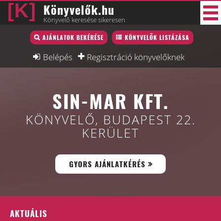
Könyvelők.hu
Könyvelő keresése sikeresen
Könyvelő lista
AJÁNLATOK BEKÉRÉSE
KÖNYVELŐK LISTÁZÁSA
40 új
Könyvelési munkák
Belépés
Regisztráció könyvelőknek
Fórum
SIN-MAR KFT.
Interjú
Blog
KÖNYVELŐ, BUDAPEST 22.
KERÜLET
Állás
Képzésnaptár
GYORS AJÁNLATKÉRÉS
AKTUÁLIS