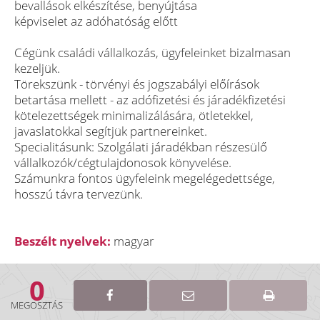
bevallások elkészítése, benyújtása
képviselet az adóhatóság előtt
Cégünk családi vállalkozás, ügyfeleinket bizalmasan
kezeljük.
Törekszünk - törvényi és jogszabályi előírások
betartása mellett - az adófizetési és járadékfizetési
kötelezettségek minimalizálására, ötletekkel,
javaslatokkal segítjük partnereinket.
Specialitásunk: Szolgálati járadékban részesülő
vállalkozók/cégtulajdonosok könyvelése.
Számunkra fontos ügyfeleink megelégedettsége,
hosszú távra tervezünk.
Beszélt nyelvek:
magyar
0
MEGOSZTÁS