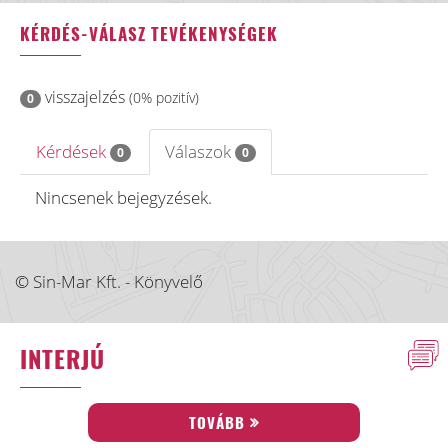
KÉRDÉS-VÁLASZ TEVÉKENYSÉGEK
visszajelzés
(0% pozitív)
0
Kérdések
Válaszok
0
0
Nincsenek bejegyzések.
© Sin-Mar Kft. - Könyvelő
INTERJÚ
TOVÁBB