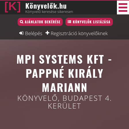
Könyvelők.hu
Könyvelő keresése sikeresen
Könyvelő lista
AJÁNLATOK BEKÉRÉSE
KÖNYVELŐK LISTÁZÁSA
39 új
Könyvelési munkák
Belépés
Regisztráció könyvelőknek
Fórum
MPI SYSTEMS KFT -
Interjú
Blog
PAPPNÉ KIRÁLY
Állás
MARIANN
Képzésnaptár
KÖNYVELŐ, BUDAPEST 4.
KERÜLET