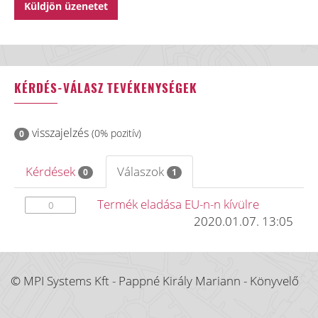
KÉRDÉS-VÁLASZ TEVÉKENYSÉGEK
visszajelzés
(0% pozitív)
0
Kérdések
Válaszok
0
1
Termék eladása EU-n-n kívülre
0
2020.01.07. 13:05
© MPI Systems Kft - Pappné Király Mariann - Könyvelő