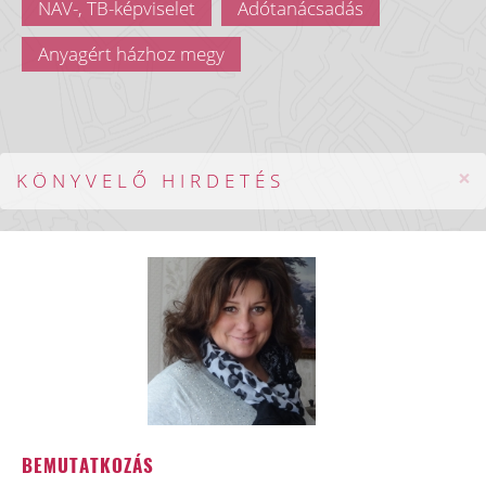
NAV-, TB-képviselet
Adótanácsadás
Anyagért házhoz megy
×
KÖNYVELŐ HIRDETÉS
BEMUTATKOZÁS