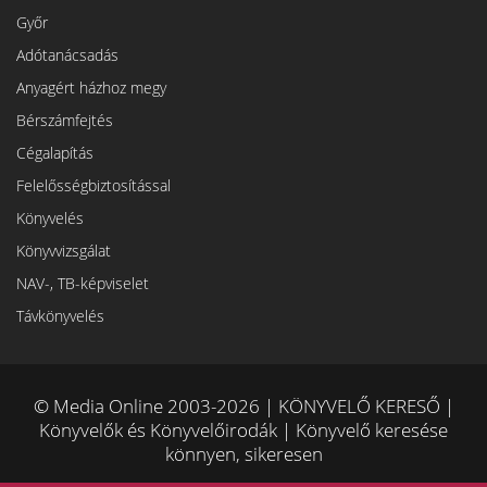
Győr
Adótanácsadás
Anyagért házhoz megy
Bérszámfejtés
Cégalapítás
Felelősségbiztosítással
Könyvelés
Könyvvizsgálat
NAV-, TB-képviselet
Távkönyvelés
© Media Online 2003-2026 | KÖNYVELŐ KERESŐ |
Könyvelők és Könyvelőirodák | Könyvelő keresése
könnyen, sikeresen