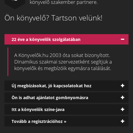
könyvelő szakember partnere.
Ön könyvelő? Tartson velünk!
22 éve a könyvelők szolgálatában
A Könyvelők.hu 2003 óta sokat bizonyított.
Dinamikus szakmai szervezetként segítjük a
könyvelők és megbízóik egymásra találását.
Új megbízásokat, jó kapcsolatokat hoz
Ön is adhat ajánlatot gombnyomásra
Itt a könyvelők színe-java
Tovább a regisztrációhoz »