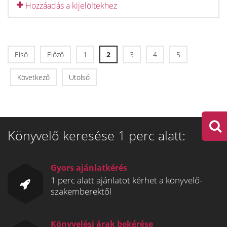
Hozzáadás a kijelöltekhez
Első
Előző
1
2
3
4
5
Következő
Utolsó
Könyvelő keresése 1 perc alatt:
Gyors ajánlatkérés
1 perc alatt ajánlatot kérhet a könyvelő-
szakemberektől
Könyvelési árak bekérése