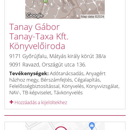
Tanay Gábor
Tanay-Taxa Kft.
Könyvelőiroda
9171
Győrújfalu
,
Mátyás király körút 38/a
9091
Ravazd
,
Országút utca 136.
Tevékenységek:
Adótanácsadás, Anyagért
házhoz megy, Bérszámfejtés, Cégalapítás,
Felelősségbiztosítással, Könyvelés, Könyvvizsgálat,
NAV-, TB-képviselet, Távkönyvelés
Hozzáadás a kijelöltekhez