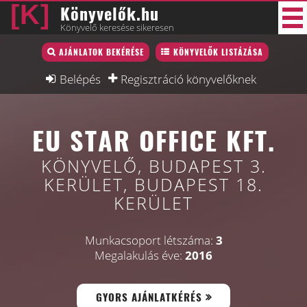
Könyvelők.hu
Könyvelő keresése sikeresen
Könyvelő lista
AJÁNLATOK BEKÉRÉSE
KÖNYVELŐK LISTÁZÁSA
30 új
Könyvelési munkák
Belépés
Regisztráció könyvelőknek
Fórum
EU STAR OFFICE KFT.
Interjú
Blog
KÖNYVELŐ, BUDAPEST 3.
KERÜLET, BUDAPEST 18.
Állás
KERÜLET
Képzésnaptár
Munkacsoport létszáma:
3
Megalakulás éve:
2016
GYORS AJÁNLATKÉRÉS