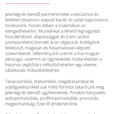
Jelenlegi és leendő partnereinkkel a kölcsönös és
feltétlen bizalmon alapuló baráti és üzleti kapcsolatra
törekszünk, hiszen ebben a szakmában ez
elengedhetetlen. Munkánkat a lehető legnagyobb
hozzáértéssel, alapossággal, és (nem utolsó
szempontként) korrekt áron végezzük. Kollégáink
felkészült, magasan és folyamatosan képzett
szakemberek. Véleményünk szerint a mai magyar
pénzügyi, valamint az úgynevezett irodai életben a
hasznos segítőtárs nélkülözhetetlen egy sikeres
vállalkozás működtetéséhez.
Tanácsainkkal, ötleteinkkel, meglátásainkkal és
odafigyelésünkkel sok millió forintot takarítunk meg
jelenlegi és leendő ügyfeleinknek. Proaktív könyvelés,
adóoptimalizálás, profitmaximalizálás, precizitás,
megbízhatóság. Ezek fő értékmérőink.