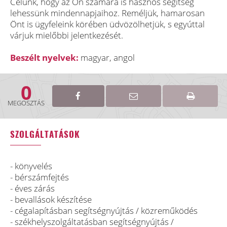
Célunk, hogy az Ön számára is hasznos segítség
lehessünk mindennapjaihoz. Reméljük, hamarosan
Önt is ügyfeleink körében üdvözölhetjük, s egyúttal
várjuk mielőbbi jelentkezését.
Beszélt nyelvek:
magyar, angol
0
MEGOSZTÁS
SZOLGÁLTATÁSOK
- könyvelés
- bérszámfejtés
- éves zárás
- bevallások készítése
- cégalapításban segítségnyújtás / közreműködés
- székhelyszolgáltatásban segítségnyújtás /