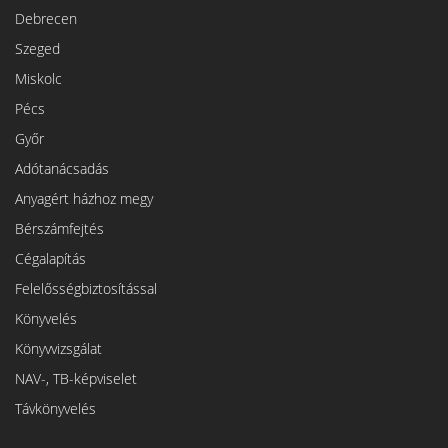
Debrecen
Szeged
Miskolc
Pécs
Győr
Adótanácsadás
Anyagért házhoz megy
Bérszámfejtés
Cégalapítás
Felelősségbiztosítással
Könyvelés
Könyvvizsgálat
NAV-, TB-képviselet
Távkönyvelés