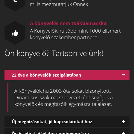
mi is megmutatjuk Önnek
A könyvelés nem zsákbamacska
A Könyvelők.hu több mint 1000 elismert
könyvelő szakember partnere.
Ön könyvelő? Tartson velünk!
22 éve a könyvelők szolgálatában
A Könyvelők.hu 2003 óta sokat bizonyított.
Dinamikus szakmai szervezetként segítjük a
könyvelők és megbízóik egymásra találását.
Új megbízásokat, jó kapcsolatokat hoz
Ön is adhat ajánlatot gombnyomásra