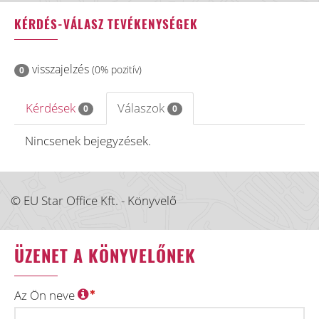
KÉRDÉS-VÁLASZ TEVÉKENYSÉGEK
visszajelzés
(0% pozitív)
0
Kérdések
Válaszok
0
0
Nincsenek bejegyzések.
© EU Star Office Kft. - Könyvelő
ÜZENET A KÖNYVELŐNEK
Az Ön neve