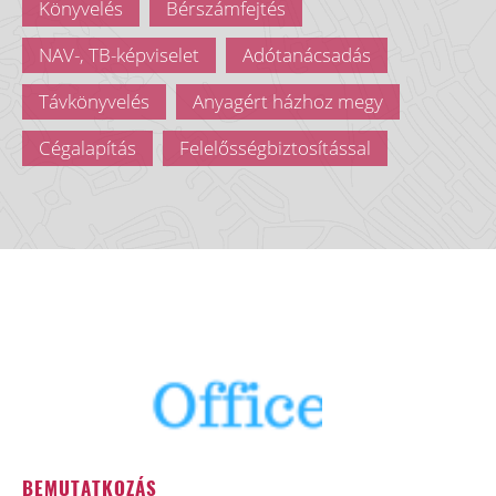
Könyvelés
Bérszámfejtés
NAV-, TB-képviselet
Adótanácsadás
Távkönyvelés
Anyagért házhoz megy
Cégalapítás
Felelősségbiztosítással
BEMUTATKOZÁS