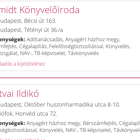
midt Könyvelőiroda
udapest
,
Bécsi út 163.
udapest
,
Tétényi út 36./a
enységek:
Adótanácsadás, Anyagért házhoz megy,
fejtés, Cégalapítás, Felelősségbiztosítással, Könyvelés,
zsgálat, NAV-, TB-képviselet, Távkönyvelés
adás a kijelöltekhez
vai Ildikó
udapest
,
Október huszonharmadika utca 8-10.
iófok
,
Honvéd utca 72.
enységek:
Anyagért házhoz megy, Bérszámfejtés, Cégalapí
ségbiztosítással, Könyvelés, NAV-, TB-képviselet, Távkönyvel