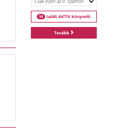
talált AKTÍV könyvelő
34
Tovább