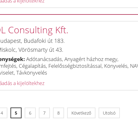
adás a kijelöltekhez
L Consulting Kft.
udapest
,
Budafoki út 183.
iskolc
,
Vörösmarty út 43.
enységek:
Adótanácsadás, Anyagért házhoz megy,
fejtés, Cégalapítás, Felelősségbiztosítással, Könyvelés, NAV
iselet, Távkönyvelés
adás a kijelöltekhez
4
5
6
7
8
Következő
Utolsó