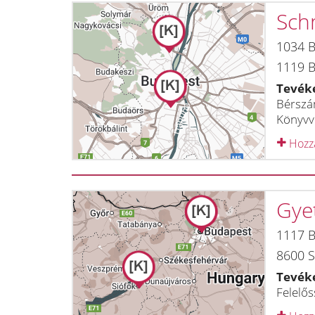
Sch
1034
B
1119
B
Tevék
Bérszám
Könyvvi
Hozzá
Gyet
1117
B
8600
S
Tevék
Felelős