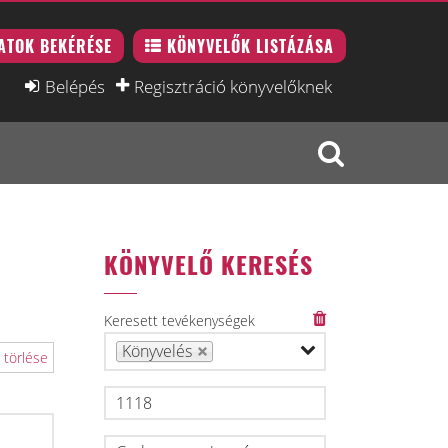
ATOK BEKÉRÉSE
KÖNYVELŐK LISTÁZÁSA
Belépés
Regisztráció könyvelőknek
KÖNYVELŐ KERESÉS
Keresett tevékenységek
Könyvelés
 törlése