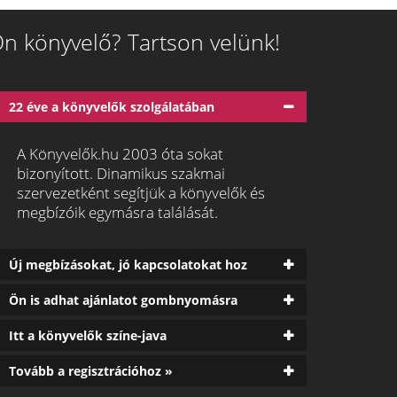
n könyvelő? Tartson velünk!
22 éve a könyvelők szolgálatában
A Könyvelők.hu 2003 óta sokat
bizonyított. Dinamikus szakmai
szervezetként segítjük a könyvelők és
megbízóik egymásra találását.
Új megbízásokat, jó kapcsolatokat hoz
Ön is adhat ajánlatot gombnyomásra
Itt a könyvelők színe-java
Tovább a regisztrációhoz »