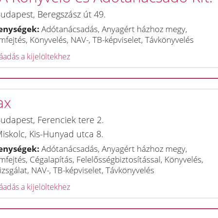
udapest
,
Beregszász út 49.
enységek:
Adótanácsadás, Anyagért házhoz megy,
fejtés, Könyvelés, NAV-, TB-képviselet, Távkönyvelés
adás a kijelöltekhez
ax
udapest
,
Ferenciek tere 2.
iskolc
,
Kis-Hunyad utca 8.
enységek:
Adótanácsadás, Anyagért házhoz megy,
fejtés, Cégalapítás, Felelősségbiztosítással, Könyvelés,
zsgálat, NAV-, TB-képviselet, Távkönyvelés
adás a kijelöltekhez