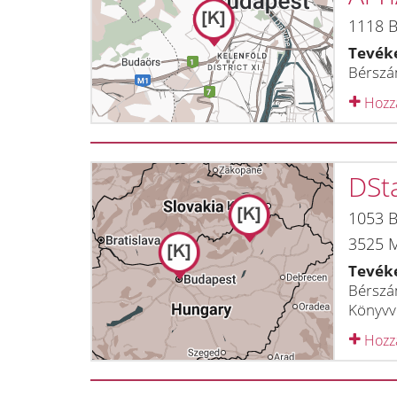
1118
B
Tevék
Bérszám
Hozzá
DSt
1053
B
3525
M
Tevék
Bérszám
Könyvvi
Hozzá