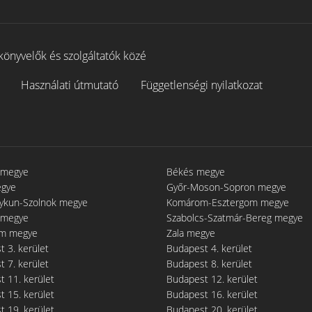
könyvelők és szolgáltatók közé
Használati útmutató
Függetlenségi nyilatkozat
 megye
Békés megye
egye
Győr-Moson-Sopron megye
gykun-Szolnok megye
Komárom-Esztergom megye
 megye
Szabolcs-Szatmár-Bereg megye
m megye
Zala megye
 3. kerület
Budapest 4. kerület
 7. kerület
Budapest 8. kerület
 11. kerület
Budapest 12. kerület
 15. kerület
Budapest 16. kerület
 19. kerület
Budapest 20. kerület