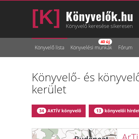
Könyvelők.hu
Könyvelő keresése sikeresen
40 új
Könyvelő lista
Könyvelési munkák
Fórum
Könyvelő- és könyvelő
kerület
AKTÍV könyvelő
könyvelői hirde
34
13
ArT