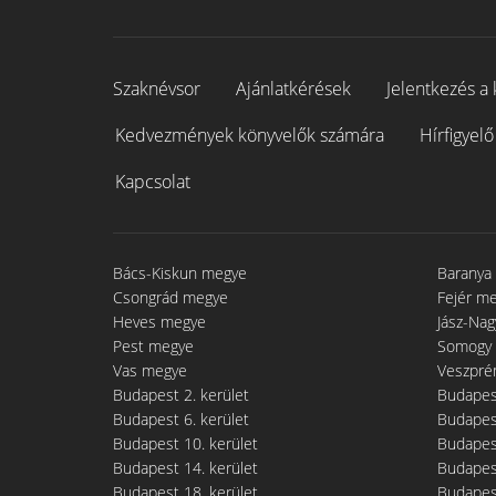
Szaknévsor
Ajánlatkérések
Jelentkezés a 
Kedvezmények könyvelők számára
Hírfigyelő
Kapcsolat
Bács-Kiskun megye
Baranya
Csongrád megye
Fejér m
Heves megye
Jász-Na
Pest megye
Somogy
Vas megye
Veszpré
Budapest 2. kerület
Budapest
Budapest 6. kerület
Budapest
Budapest 10. kerület
Budapest
Budapest 14. kerület
Budapest
Budapest 18. kerület
Budapest