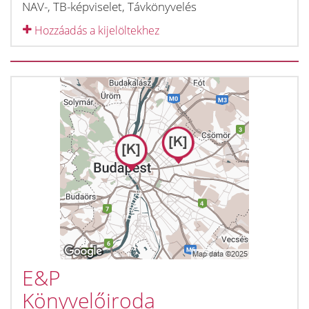
NAV-, TB-képviselet, Távkönyvelés
Hozzáadás a kijelöltekhez
E&P
Könyvelőiroda