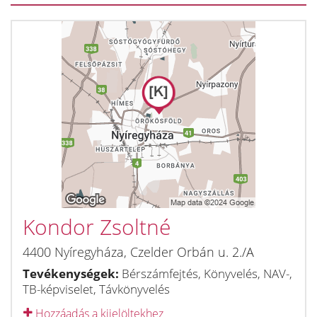
Kondor Zsoltné
4400
Nyíregyháza
,
Czelder Orbán u. 2./A
Tevékenységek:
Bérszámfejtés, Könyvelés, NAV-,
TB-képviselet, Távkönyvelés
Hozzáadás a kijelöltekhez