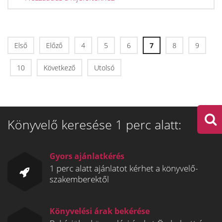
Első
Előző
4
5
6
7
8
9
10
Következő
Utolsó
Könyvelő keresése 1 perc alatt:
Gyors ajánlatkérés
1 perc alatt ajánlatot kérhet a könyvelő-
szakemberektől
Könyvelési árak bekérése