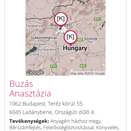
Buzás
Anasztázia
1062
Budapest
,
Teréz körút 55.
6045
Ladánybene
,
Országúti dűlő 4.
Tevékenységek:
Anyagért házhoz megy,
Bérszámfejtés, Felelősségbiztosítással, Könyvelés,