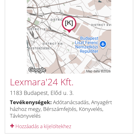
Lexmara'24 Kft.
1183
Budapest
,
Előd u. 3.
Tevékenységek:
Adótanácsadás, Anyagért
házhoz megy, Bérszámfejtés, Könyvelés,
Távkönyvelés
Hozzáadás a kijelöltekhez