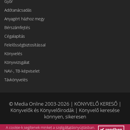
Győr
Adótanácsadás
Anyagért házhoz megy
Bérszámfejtés
Cégalapítás
Felelősségbiztosítással
Könyvelés
Könyvvizsgálat
NAV-, TB-képviselet
Távkönyvelés
© Media Online 2003-2026 | KÖNYVELŐ KERESŐ |
Könyvelők és Könyvelőirodák | Könyvelő keresése
könnyen, sikeresen
A cookie-k segítenek minket a szolgáltatásnyújtásban.
rendben