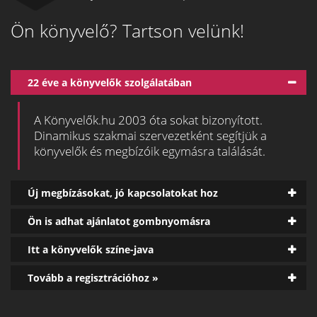
Ön könyvelő? Tartson velünk!
22 éve a könyvelők szolgálatában
A Könyvelők.hu 2003 óta sokat bizonyított.
Dinamikus szakmai szervezetként segítjük a
könyvelők és megbízóik egymásra találását.
Új megbízásokat, jó kapcsolatokat hoz
Ön is adhat ajánlatot gombnyomásra
Itt a könyvelők színe-java
Tovább a regisztrációhoz »