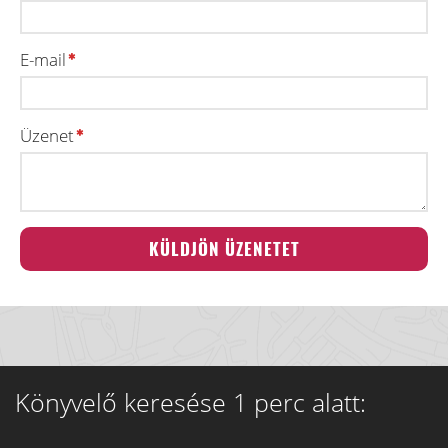
E-mail
Üzenet
Könyvelő keresése 1 perc alatt: