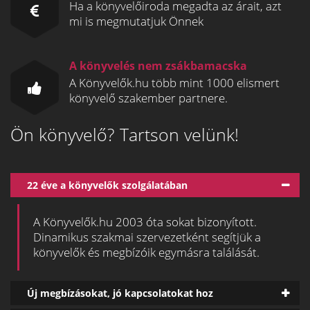
Ha a könyvelőiroda megadta az árait, azt
mi is megmutatjuk Önnek
A könyvelés nem zsákbamacska
A Könyvelők.hu több mint 1000 elismert
könyvelő szakember partnere.
Ön könyvelő? Tartson velünk!
22 éve a könyvelők szolgálatában
A Könyvelők.hu 2003 óta sokat bizonyított.
Dinamikus szakmai szervezetként segítjük a
könyvelők és megbízóik egymásra találását.
Új megbízásokat, jó kapcsolatokat hoz