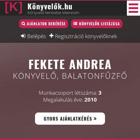
Könyvelők.hu
Könyvelő keresése sikeresen
Könyvelő lista
AJÁNLATOK BEKÉRÉSE
KÖNYVELŐK LISTÁZÁSA
34 új
Könyvelési munkák
Belépés
Regisztráció könyvelőknek
Fórum
FEKETE ANDREA
Interjú
Blog
KÖNYVELŐ, BALATONFŰZFŐ
Állás
Munkacsoport létszáma:
3
Képzésnaptár
Megalakulás éve:
2010
GYORS AJÁNLATKÉRÉS