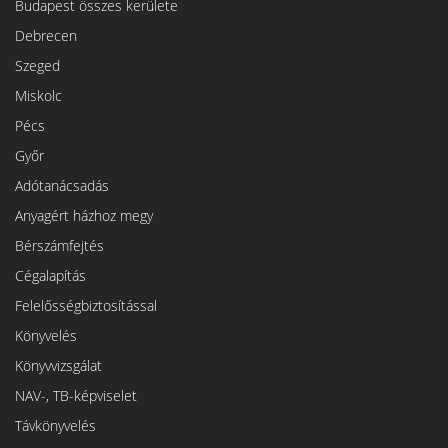
Budapest összes kerülete
Debrecen
Szeged
Miskolc
Pécs
Győr
Adótanácsadás
Anyagért házhoz megy
Bérszámfejtés
Cégalapítás
Felelősségbiztosítással
Könyvelés
Könyvvizsgálat
NAV-, TB-képviselet
Távkönyvelés