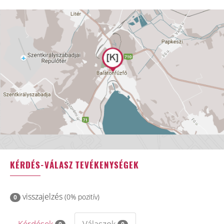
KÉRDÉS-VÁLASZ TEVÉKENYSÉGEK
visszajelzés
(0% pozitív)
0
Kérdések
Válaszok