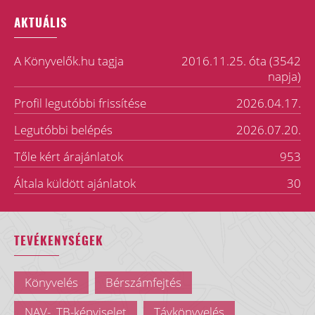
AKTUÁLIS
A Könyvelők.hu tagja
2016.11.25. óta (3542
napja)
Profil legutóbbi frissítése
2026.04.17.
Legutóbbi belépés
2026.07.20.
Tőle kért árajánlatok
953
Általa küldött ajánlatok
30
TEVÉKENYSÉGEK
Könyvelés
Bérszámfejtés
NAV-, TB-képviselet
Távkönyvelés