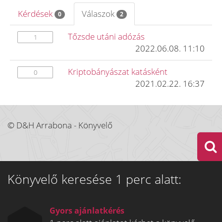
Kérdések
Válaszok
0
2
Tőzsde utáni adózás
1
2022.06.08. 11:10
Kriptobányászat katásként
0
2021.02.22. 16:37
© D&H Arrabona - Könyvelő
Könyvelő keresése 1 perc alatt:
Gyors ajánlatkérés