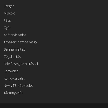
Szeged
Miskolc
Pécs
Győr
Adótanácsadás
Anyagért házhoz megy
Bérszámfejtés
Cégalapítás
Felelősségbiztosítással
Könyvelés
Könyvvizsgálat
NAV-, TB-képviselet
Távkönyvelés