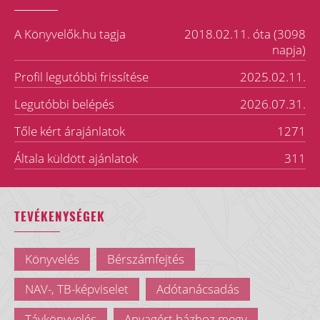
A Könyvelők.hu tagja
2018.02.11. óta (3098
napja)
Profil legutóbbi frissítése
2025.02.11.
Legutóbbi belépés
2026.07.31.
Tőle kért árajánlatok
1271
Általa küldött ajánlatok
311
TEVÉKENYSÉGEK
Könyvelés
Bérszámfejtés
NAV-, TB-képviselet
Adótanácsadás
Távkönyvelés
Anyagért házhoz megy