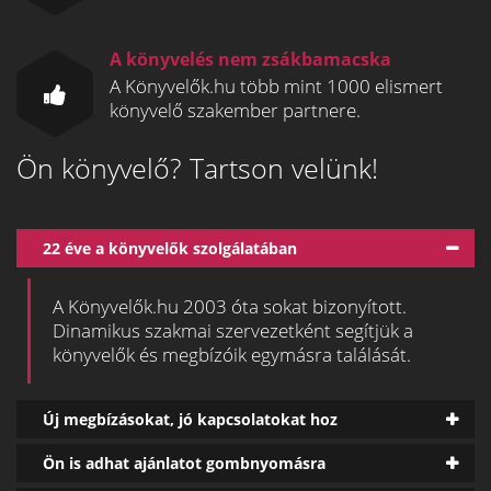
A könyvelés nem zsákbamacska
A Könyvelők.hu több mint 1000 elismert
könyvelő szakember partnere.
Ön könyvelő? Tartson velünk!
22 éve a könyvelők szolgálatában
A Könyvelők.hu 2003 óta sokat bizonyított.
Dinamikus szakmai szervezetként segítjük a
könyvelők és megbízóik egymásra találását.
Új megbízásokat, jó kapcsolatokat hoz
Ön is adhat ajánlatot gombnyomásra