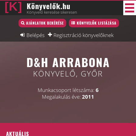
Könyvelők.hu
Könyvelő keresése sikeresen
Könyvelő lista
AJÁNLATOK BEKÉRÉSE
KÖNYVELŐK LISTÁZÁSA
38 új
Könyvelési munkák
Belépés
Regisztráció könyvelőknek
Fórum
D&H ARRABONA
Interjú
Blog
KÖNYVELŐ, GYŐR
Állás
Munkacsoport létszáma:
6
Képzésnaptár
Megalakulás éve:
2011
AKTUÁLIS