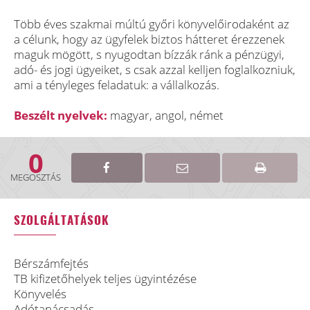
Több éves szakmai múltú győri könyvelőirodaként az
a célunk, hogy az ügyfelek biztos hátteret érezzenek
maguk mögött, s nyugodtan bízzák ránk a pénzügyi,
adó- és jogi ügyeiket, s csak azzal kelljen foglalkozniuk,
ami a tényleges feladatuk: a vállalkozás.
Beszélt nyelvek:
magyar, angol, német
0
MEGOSZTÁS
SZOLGÁLTATÁSOK
Bérszámfejtés
TB kifizetőhelyek teljes ügyintézése
Könyvelés
Adótanácsadás