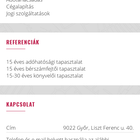
Cégalapítás
Jogi szolgáltatások
REFERENCIÁK
15 éves adóhatósági tapasztalat
15 éves bérszámfejtői tapasztalat
15-30 éves könyvelői tapasztalat
KAPCSOLAT
Cím
9022
Győr
,
Liszt Ferenc u. 40.
Telefon és e-mail helyett használja az alábbi