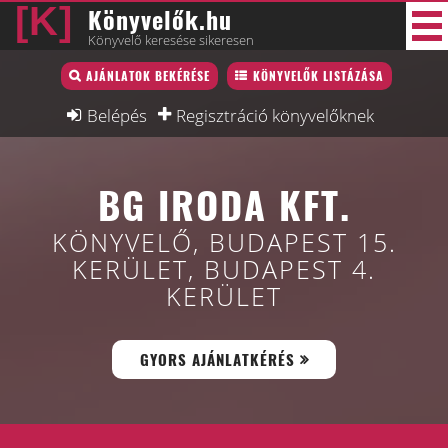
Könyvelők.hu
Könyvelő keresése sikeresen
Könyvelő lista
AJÁNLATOK BEKÉRÉSE
KÖNYVELŐK LISTÁZÁSA
38 új
Könyvelési munkák
Belépés
Regisztráció könyvelőknek
Fórum
BG IRODA KFT.
Interjú
Blog
KÖNYVELŐ, BUDAPEST 15.
KERÜLET, BUDAPEST 4.
Állás
KERÜLET
Képzésnaptár
GYORS AJÁNLATKÉRÉS