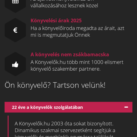
vállalkozásához lesznek közel
Könyvelési árak 2025
Ha a könyvelőiroda megadta az árait, azt
mi is megmutatjuk Önnek
A könyvelés nem zsákbamacska
A Könyvelők.hu több mint 1000 elismert
könyvelő szakember partnere.
Ön könyvelő? Tartson velünk!
22 éve a könyvelők szolgálatában
A Könyvelők.hu 2003 óta sokat bizonyított.
Dinamikus szakmai szervezetként segítjük a
könyvelők és megbízóik egymásra találását.