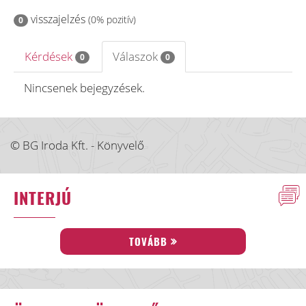
visszajelzés
(0% pozitív)
0
Kérdések
Válaszok
0
0
Nincsenek bejegyzések.
© BG Iroda Kft. - Könyvelő
INTERJÚ
TOVÁBB