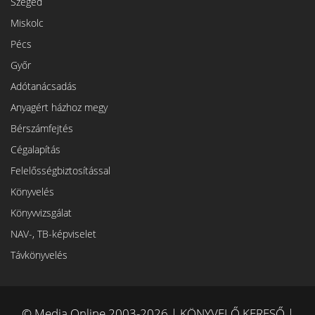
Szeged
Miskolc
Pécs
Győr
Adótanácsadás
Anyagért házhoz megy
Bérszámfejtés
Cégalapítás
Felelősségbiztosítással
Könyvelés
Könyvvizsgálat
NAV-, TB-képviselet
Távkönyvelés
© Media Online 2003-2026 | KÖNYVELŐ KERESŐ |