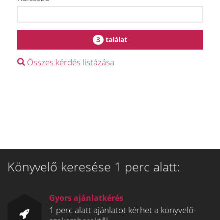
3
találat
Összes kérdés listázása
Könyvelő keresése 1 perc alatt:
Gyors ajánlatkérés
1 perc alatt ajánlatot kérhet a könyvelő-