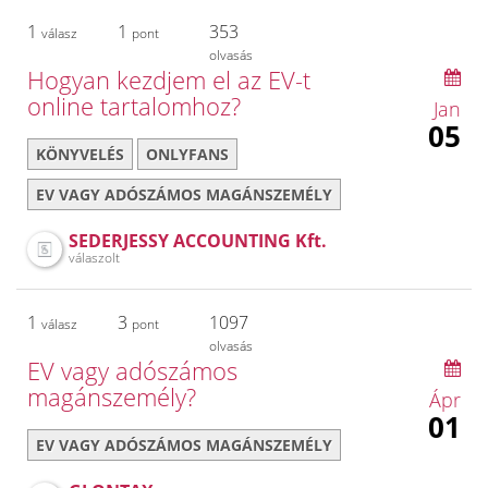
1
1
353
válasz
pont
olvasás
Hogyan kezdjem el az EV-t
online tartalomhoz?
Jan
05
KÖNYVELÉS
ONLYFANS
EV VAGY ADÓSZÁMOS MAGÁNSZEMÉLY
SEDERJESSY ACCOUNTING Kft.
válaszolt
1
3
1097
válasz
pont
olvasás
EV vagy adószámos
magánszemély?
Ápr
01
EV VAGY ADÓSZÁMOS MAGÁNSZEMÉLY