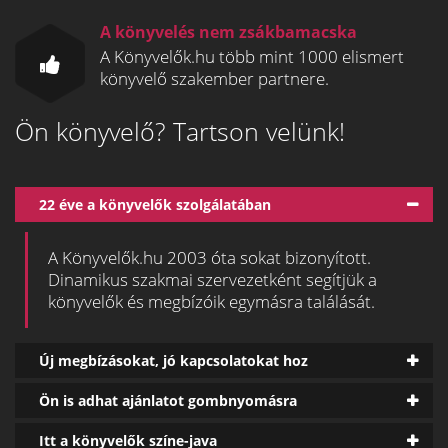
A könyvelés nem zsákbamacska
A Könyvelők.hu több mint 1000 elismert
könyvelő szakember partnere.
Ön könyvelő? Tartson velünk!
22 éve a könyvelők szolgálatában
A Könyvelők.hu 2003 óta sokat bizonyított.
Dinamikus szakmai szervezetként segítjük a
könyvelők és megbízóik egymásra találását.
Új megbízásokat, jó kapcsolatokat hoz
Ön is adhat ajánlatot gombnyomásra
Itt a könyvelők színe-java