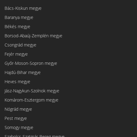
Bács-Kiskun megye
Baranya megye
Békés megye
Borsod-Abaúj-Zemplén megye
Csongrád megye
Fejér megye
Győr-Moson-Sopron megye
Hajdú-Bihar megye
Heves megye
Jász-Nagykun-Szolnok megye
Komárom-Esztergom megye
Nógrád megye
Pest megye
Somogy megye
Szabolcs-Szatmár-Bereg megye