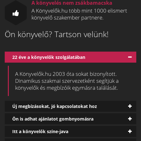
A könyvelés nem zsákbamacska
A Könyvelők.hu több mint 1000 elismert
könyvelő szakember partnere.
Ön könyvelő? Tartson velünk!
22 éve a könyvelők szolgálatában
A Könyvelők.hu 2003 óta sokat bizonyított.
Dinamikus szakmai szervezetként segítjük a
könyvelők és megbízóik egymásra találását.
Új megbízásokat, jó kapcsolatokat hoz
Ön is adhat ajánlatot gombnyomásra
Itt a könyvelők színe-java