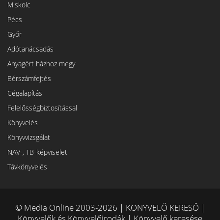
Miskolc
Pécs
Győr
Adótanácsadás
Anyagért házhoz megy
Bérszámfejtés
Cégalapítás
Felelősségbiztosítással
Könyvelés
Könyvvizsgálat
NAV-, TB-képviselet
Távkönyvelés
© Media Online 2003-2026 | KÖNYVELŐ KERESŐ |
Könyvelők és Könyvelőirodák | Könyvelő keresése