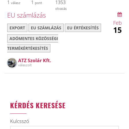
1
1
1353
válasz
pont
olvasás
EU számlázás
Feb
15
EXPORT
EU SZÁMLÁZÁS
EU ÉRTÉKESÍTÉS
ADÓMENTES KÖZÖSSÉGI
TERMÉKÉRTÉKESÍTÉS
ATZ Szolár Kft.
válaszolt
KÉRDÉS KERESÉSE
Kulcsszó