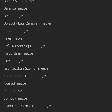
Bács-Kiskun megye
Baranya megye
Békés megye
Borsod-Abaúj-Zemplén megye
Csongrád megye
Fejér megye
Győr-Moson-Sopron megye
Hajdú-Bihar megye
Heves megye
Jász-Nagykun-Szolnok megye
Komárom-Esztergom megye
Nógrád megye
Pest megye
Somogy megye
Szabolcs-Szatmár-Bereg megye