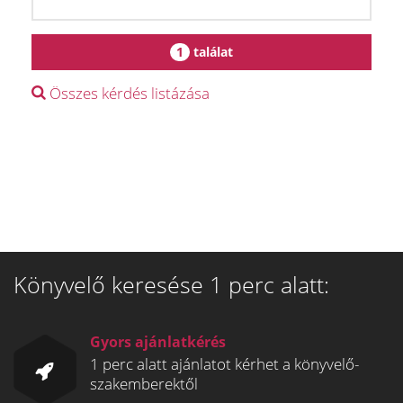
1
találat
Összes kérdés listázása
Könyvelő keresése 1 perc alatt:
Gyors ajánlatkérés
1 perc alatt ajánlatot kérhet a könyvelő-
szakemberektől