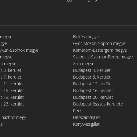
 megye
Békés megye
egye
Győr-Moson-Sopron megye
gykun-Szolnok megye
Komárom-Esztergom megye
 megye
Szabolcs-Szatmár-Bereg megye
m megye
Zala megye
 3. kerület
Budapest 4. kerület
 7. kerület
Budapest 8. kerület
 11. kerület
Budapest 12. kerület
 15. kerület
Budapest 16. kerület
 19. kerület
Budapest 20. kerület
 23. kerület
Budapest összes kerülete
Pécs
t házhoz megy
Bérszámfejtés
és
Könyvvizsgálat