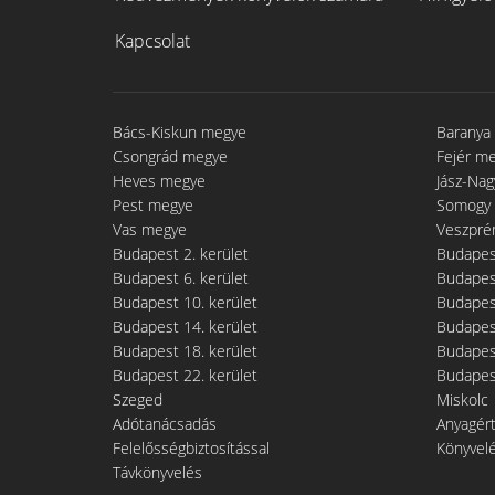
Kapcsolat
Bács-Kiskun megye
Baranya
Csongrád megye
Fejér m
Heves megye
Jász-Na
Pest megye
Somogy
Vas megye
Veszpré
Budapest 2. kerület
Budapest
Budapest 6. kerület
Budapest
Budapest 10. kerület
Budapest
Budapest 14. kerület
Budapest
Budapest 18. kerület
Budapest
Budapest 22. kerület
Budapest
Szeged
Miskolc
Adótanácsadás
Anyagér
Felelősségbiztosítással
Könyvel
Távkönyvelés