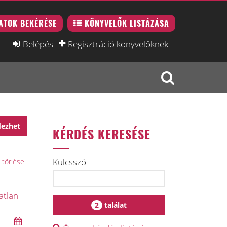
ATOK BEKÉRÉSE
KÖNYVELŐK LISTÁZÁSA
Belépés
Regisztráció könyvelőknek
dezhet
KÉRDÉS KERESÉSE
Kulcsszó
 törlése
atlan
2
találat