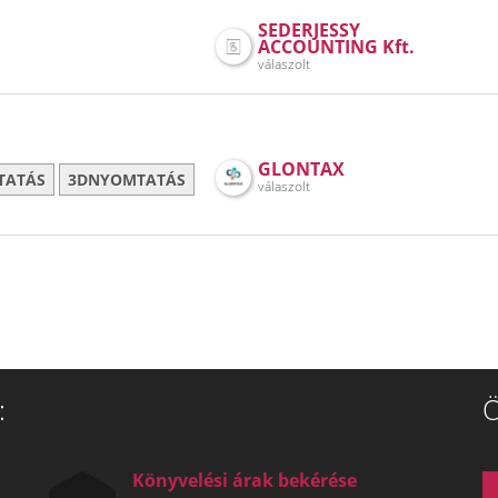
SEDERJESSY
ACCOUNTING Kft.
válaszolt
GLONTAX
TATÁS
3DNYOMTATÁS
válaszolt
:
Ö
Könyvelési árak bekérése