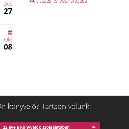
Összes kérdés listázása
Dec
27
Okt
08
n könyvelő? Tartson velünk!
22 éve a könyvelők szolgálatában