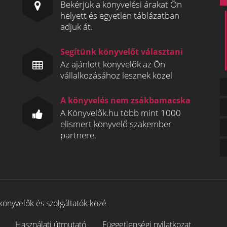
Bekérjük a könyvelési árakat Ön
helyett és egyetlen táblázatban
adjuk át.
Segítünk könyvelőt választani
Az ajánlott könyvelők az Ön
vállalkozásához lesznek közel
A könyvelés nem zsákbamacska
A Könyvelők.hu több mint 1000
elismert könyvelő szakember
partnere.
könyvelők és szolgáltatók közé
Használati útmutató
Függetlenségi nyilatkozat