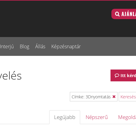
AJÁNL
Interjú
Blog
Állás
Képzésnaptár
velés
Itt kér
Címke: 3Dnyomtatás
Keresés
Legújabb
Népszerű
Megold