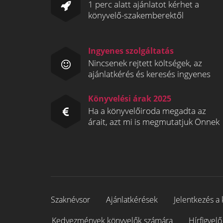
1 perc alatt ajánlatot kérhet a
könyvelő-szakemberektől
Ingyenes szolgáltatás
Nincsenek rejtett költségek, az
ajánlatkérés és keresés ingyenes
Könyvelési árak 2025
Ha a könyvelőiroda megadta az
árait, azt mi is megmutatjuk Önnek
Szaknévsor
Ajánlatkérések
Jelentkezés a 
Kedvezmények könyvelők számára
Hírfigyelő