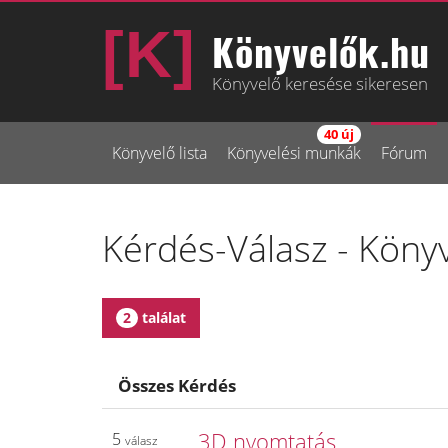
Könyvelők.hu
Könyvelő keresése sikeresen
40 új
Könyvelő lista
Könyvelési munkák
Fórum
Kérdés-Válasz - Köny
2
találat
Összes Kérdés
3D nyomtatás
5
válasz