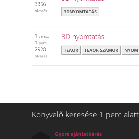
3366
olvasás
3DNYOMTATÁS
3D nyomtatás
1
válasz
1
pont
2928
TEÁOR
TEÁOR SZÁMOK
NYOM
olvasás
Könyvelő keresése 1 perc alatt
Gyors ajánlatkérés