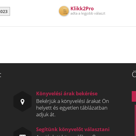
Klikk2Pro
2023
adta a legjobb választ
:
Ö
Könyvelési árak bekérése
Bekérjük a könyvelési árakat Ön
helyett és egyetlen táblázatban
adjuk át.
Segítünk könyvelőt választani