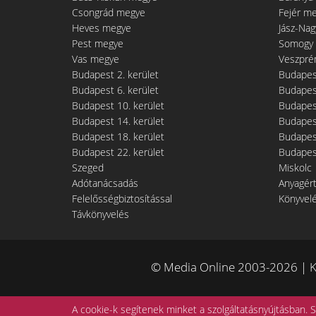
Csongrád megye
Fejér m
Heves megye
Jász-Na
Pest megye
Somogy
Vas megye
Veszpré
Budapest 2. kerület
Budapest
Budapest 6. kerület
Budapest
Budapest 10. kerület
Budapest
Budapest 14. kerület
Budapest
Budapest 18. kerület
Budapest
Budapest 22. kerület
Budapest
Szeged
Miskolc
Adótanácsadás
Anyagér
Felelősségbiztosítással
Könyvel
Távkönyvelés
© Media Online 2003-2026 | K
A cookie-k segítenek minket a szolgáltatásnyújtásban. S