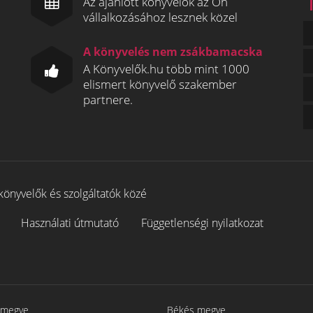
Az ajánlott könyvelők az Ön
vállalkozásához lesznek közel
A könyvelés nem zsákbamacska
A Könyvelők.hu több mint 1000
elismert könyvelő szakember
partnere.
könyvelők és szolgáltatók közé
Használati útmutató
Függetlenségi nyilatkozat
 megye
Békés megye