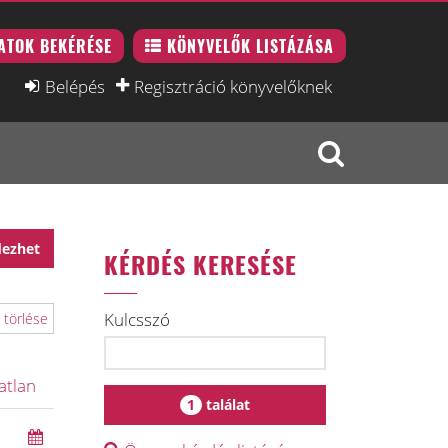
ATOK BEKÉRÉSE
KÖNYVELŐK LISTÁZÁSA
Belépés
Regisztráció könyvelőknek
dezhet
KÉRDÉS KERESÉSE
Kulcsszó
 törlése
atlan
1
találat