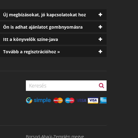
Új megbízásokat, jó kapcsolatokat hoz
Ön is adhat ajánlatot gombnyomásra
Itt a könyvelők színe-java
Tovább a regisztrációhoz »
Borsod-Abaúj-Zemplén megye