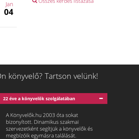
Összes kérdés listázása
Jan
04
n könyvelő? Tartson velünk!
22 éve a könyvelők szolgálatában
A Könyvelők.hu 2003 óta sokat
bizonyított. Dinamikus szakmai
szervezetként segítjük a könyvelők és
megbízóik egymásra találását.