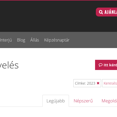
AJÁNL
Interjú
Blog
Állás
Képzésnaptár
velés
Itt kér
Címke: 2023
Keresés
Legújabb
Népszerű
Megold