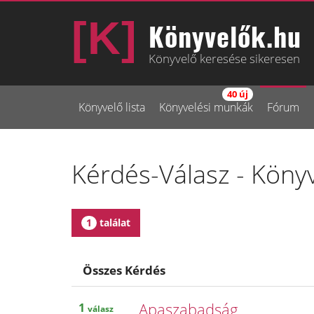
Könyvelők.hu
Könyvelő keresése sikeresen
40 új
Könyvelő lista
Könyvelési munkák
Fórum
Kérdés-Válasz - Köny
1
találat
Összes Kérdés
Apaszabadság
1
válasz