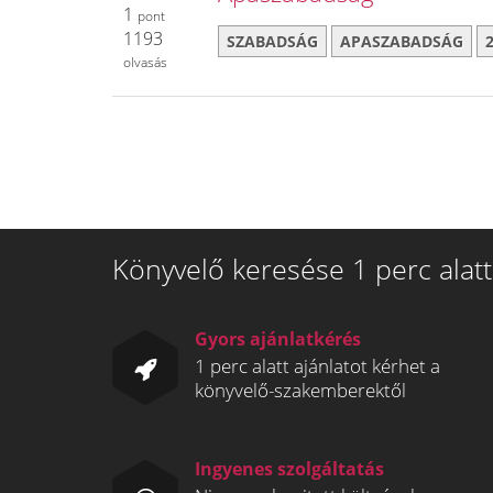
1
pont
1193
SZABADSÁG
APASZABADSÁG
olvasás
Könyvelő keresése 1 perc alatt
Gyors ajánlatkérés
1 perc alatt ajánlatot kérhet a
könyvelő-szakemberektől
Ingyenes szolgáltatás