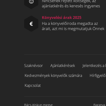
Nincsenek rejtett költségek, az
ajánlatkérés és keresés ingyenes
Könyvelési árak 2025
Ha a könyvelőiroda megadta az
árait, azt mi is megmutatjuk Önnek
Szaknévsor
Ajánlatkérések
Jelentkezés a 
Kedvezmények könyvelők számára
Hírfigyelő
Kapcsolat
Bács-Kiskun megye
Baranya