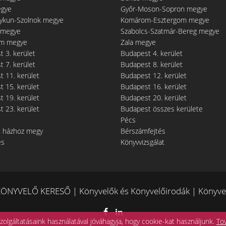
egye
Győr-Moson-Sopron megye
gykun-Szolnok megye
Komárom-Esztergom megye
 megye
Szabolcs-Szatmár-Bereg megye
m megye
Zala megye
 3. kerület
Budapest 4. kerület
 7. kerület
Budapest 8. kerület
 11. kerület
Budapest 12. kerület
 15. kerület
Budapest 16. kerület
 19. kerület
Budapest 20. kerület
 23. kerület
Budapest összes kerülete
Pécs
t házhoz megy
Bérszámfejtés
és
Könyvvizsgálat
ÖNYVELŐ KERESŐ | Könyvelők és Könyvelőirodák | Könyvel
zolgáltatásaink használatával jóváhagyja, hogy cookie-kat használjunk.
To