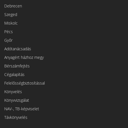
Debrecen
Szeged
Miskolc
Pécs
Győr
Adótanácsadás
Anyagért házhoz megy
Bérszámfejtés
Cégalapítás
Felelősségbiztosítással
Könyvelés
Könyvvizsgálat
NAV-, TB-képviselet
Távkönyvelés