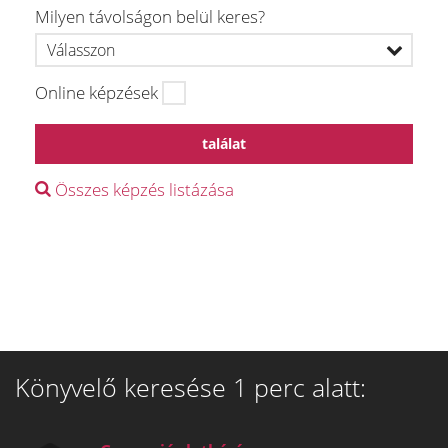
Milyen távolságon belül keres?
Online képzések
találat
Összes képzés listázása
Könyvelő keresése 1 perc alatt: