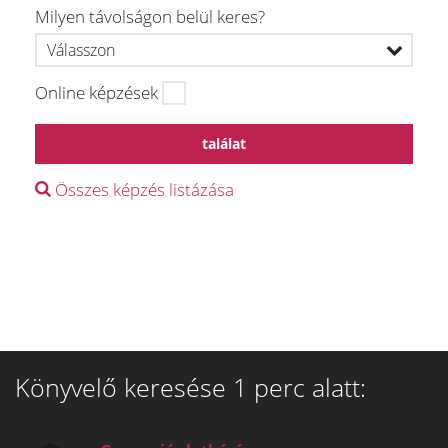
Milyen távolságon belül keres?
Online képzések
találat
Összes képzés listázása
Könyvelő keresése 1 perc alatt: