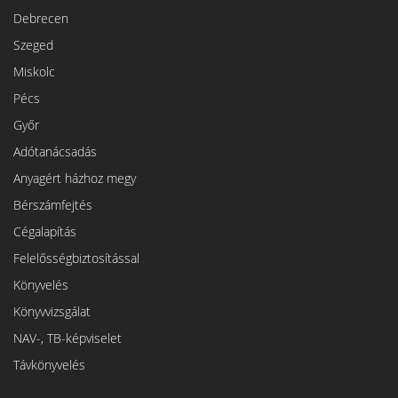
Debrecen
Szeged
Miskolc
Pécs
Győr
Adótanácsadás
Anyagért házhoz megy
Bérszámfejtés
Cégalapítás
Felelősségbiztosítással
Könyvelés
Könyvvizsgálat
NAV-, TB-képviselet
Távkönyvelés