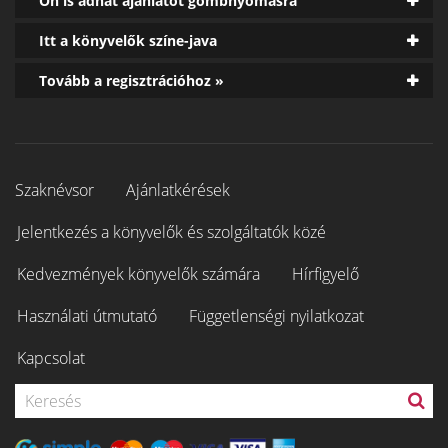
Ön is adhat ajánlatot gombnyomásra
Itt a könyvelők színe-java
Tovább a regisztrációhoz »
Szaknévsor
Ajánlatkérések
Jelentkezés a könyvelők és szolgáltatók közé
Kedvezmények könyvelők számára
Hírfigyelő
Használati útmutató
Függetlenségi nyilatkozat
Kapcsolat