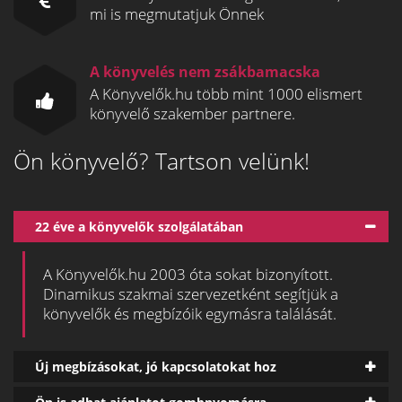
mi is megmutatjuk Önnek
A könyvelés nem zsákbamacska
A Könyvelők.hu több mint 1000 elismert
könyvelő szakember partnere.
Ön könyvelő? Tartson velünk!
22 éve a könyvelők szolgálatában
A Könyvelők.hu 2003 óta sokat bizonyított.
Dinamikus szakmai szervezetként segítjük a
könyvelők és megbízóik egymásra találását.
Új megbízásokat, jó kapcsolatokat hoz