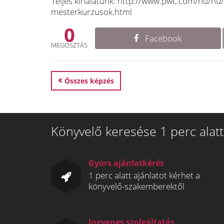
Teljes kínálatunk: http://www.pwc.com/hu/hu
mesterkurzusok.html
0
Facebook
MEGOSZTÁS
Összes képzés
Könyvelő keresése 1 perc alatt
Gyors ajánlatkérés
1 perc alatt ajánlatot kérhet a
könyvelő-szakemberektől
Ingyenes szolgáltatás