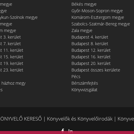
 megye
Békés megye
egye
Győr-Moson-Sopron megye
gykun-Szolnok megye
Komárom-Esztergom megye
 megye
Szabolcs-Szatmár-Bereg megye
m megye
Zala megye
 3. kerület
Budapest 4. kerület
 7. kerület
Budapest 8. kerület
 11. kerület
Budapest 12. kerület
 15. kerület
Budapest 16. kerület
 19. kerület
Budapest 20. kerület
 23. kerület
Budapest összes kerülete
Pécs
t házhoz megy
Bérszámfejtés
és
Könyvvizsgálat
ÖNYVELŐ KERESŐ | Könyvelők és Könyvelőirodák | Könyvel