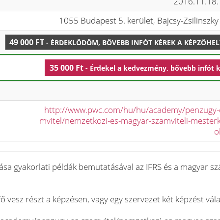
2016.11.18.
1055 Budapest 5. kerület, Bajcsy-Zsilinszky 
49 000 FT
- ÉRDEKLŐDÖM, BŐVEBB INFÓT KÉREK A KÉPZŐHE
35 000 Ft
- Érdekel a kedvezmény, bővebb infót 
http://www.pwc.com/hu/hu/academy/penzugy-
mvitel/nemzetkozi-es-magyar-szamviteli-mester
o
ása gyakorlati példák bemutatásával az IFRS és a magyar sz
 vesz részt a képzésen, vagy egy szervezet két képzést vála