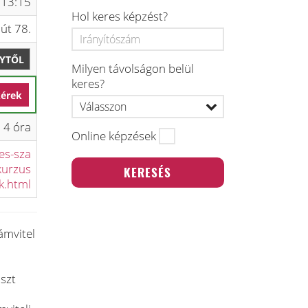
 13:15
Hol keres képzést?
út 78.
LYTŐL
Milyen távolságon belül
keres?
kérek
4 óra
Online képzések
es-sza
kurzus
k.html
ámvitel
szt