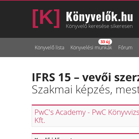
Könyvelők.hu
Könyvelő keresése sikeresen
33 új
Könyvelő lista
Könyvelési munkák
Fórum
IFRS 15 – vevői sze
Szakmai képzés, mest
PwC's Academy - PwC Könyvviz
Kft.