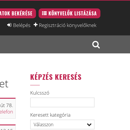
ATOK BEKÉRÉSE
KÖNYVELŐK LISTÁZÁSA
Belépés
Regisztráció könyvelőknek
KÉPZÉS KERESÉS
et
Kulcsszó
út 78.
elefon
Keresett kategória