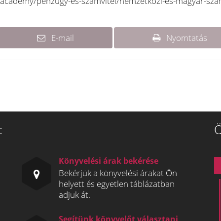
/academy/penzugy-es-szamvitel/nemzetkozi-es-magyar-szam
E-mail
Nyomtatás
:
Ö
Könyvelési árak bekérése
Bekérjük a könyvelési árakat Ön
helyett és egyetlen táblázatban
adjuk át.
Segítünk könyvelőt választani