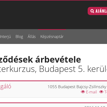
AJÁNL
Interjú
Blog
Állás
Képzésnaptár
rződések árbevétele
erkurzus, Budapest 5. kerül
sgáló
1055 Budapest Bajcsy-Zsilinszky 
E-mail
T