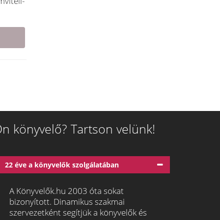
viteli-
n könyvelő? Tartson velünk!
22 éve a könyvelők szolgálatában
A Könyvelők.hu 2003 óta sokat
bizonyított. Dinamikus szakmai
szervezetként segítjük a könyvelők és