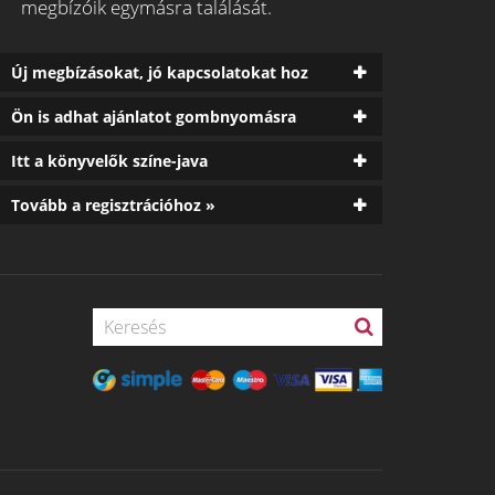
megbízóik egymásra találását.
Új megbízásokat, jó kapcsolatokat hoz
Ön is adhat ajánlatot gombnyomásra
Itt a könyvelők színe-java
Tovább a regisztrációhoz »