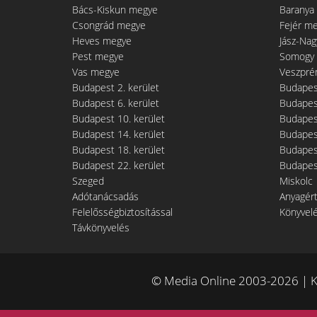
Bács-Kiskun megye
Baranya
Csongrád megye
Fejér m
Heves megye
Jász-Na
Pest megye
Somogy
Vas megye
Veszpré
Budapest 2. kerület
Budapest
Budapest 6. kerület
Budapest
Budapest 10. kerület
Budapest
Budapest 14. kerület
Budapest
Budapest 18. kerület
Budapest
Budapest 22. kerület
Budapest
Szeged
Miskolc
Adótanácsadás
Anyagér
Felelősségbiztosítással
Könyvel
Távkönyvelés
© Media Online 2003-2026 | K