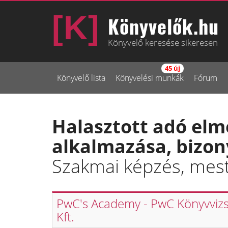
Könyvelők.hu
Könyvelő keresése sikeresen
45 új
Könyvelő lista
Könyvelési munkák
Fórum
Halasztott adó elmé
alkalmazása, bizon
Szakmai képzés, mest
PwC's Academy - PwC Könyvviz
Kft.