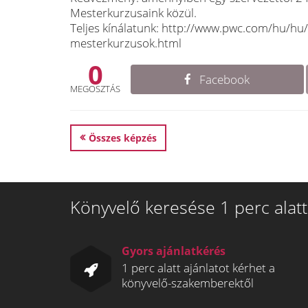
Mesterkurzusaink közül.
Teljes kínálatunk: http://www.pwc.com/hu/hu
mesterkurzusok.html
0
Facebook
MEGOSZTÁS
Összes képzés
Könyvelő keresése 1 perc alatt
Gyors ajánlatkérés
1 perc alatt ajánlatot kérhet a
könyvelő-szakemberektől