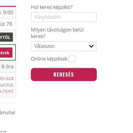
Hol keres képzést?
. 9:00
út 78.
Milyen távolságon belül
keres?
LYTŐL
kérek
Online képzések
8 óra
es-sza
kurzus
k.html
ámvitel
szt