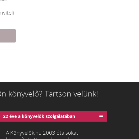
viteli-
n könyvelő? Tartson velünk!
22 éve a könyvelők szolgálatában
A Könyvelők.hu 2003 óta sokat