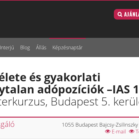
AJÁNL
Interjú
Blog
Állás
Képzésnaptár
lete és gyakorlati
ytalan adópozíciók –IAS 
erkurzus, Budapest 5. kerül
sgáló
1055 Budapest Bajcsy-Zsilinszky 
E-mail
T