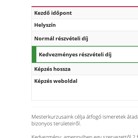
Kezdő időpont
Helyszín
Normál részvételi díj
Kedvezményes részvételi díj
Képzés hossza
Képzés weboldal
Mesterkurzusaink célja átfogó ismeretek átad
bizonyos területeiről.
Kedvezmény: amennyiben egy szervezettől 2 fő