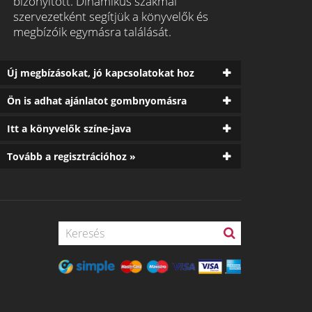
bizonyított. Dinamikus szakmai
szervezetként segítjük a könyvelők és
megbízóik egymásra találását.
Új megbízásokat, jó kapcsolatokat hoz
Ön is adhat ajánlatot gombnyomásra
Itt a könyvelők színe-java
Tovább a regisztrációhoz »