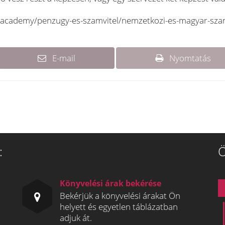
/academy/penzugy-es-szamvitel/nemzetkozi-es-magyar-szam
E-mail
Nyomtatás
:
Ö
Könyvelési árak bekérése
Bekérjük a könyvelési árakat Ön
helyett és egyetlen táblázatban
adjuk át.