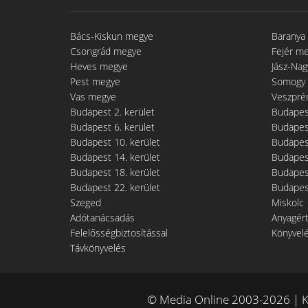
Bács-Kiskun megye
Baranya
Csongrád megye
Fejér m
Heves megye
Jász-Na
Pest megye
Somogy
Vas megye
Veszpré
Budapest 2. kerület
Budapest
Budapest 6. kerület
Budapest
Budapest 10. kerület
Budapest
Budapest 14. kerület
Budapest
Budapest 18. kerület
Budapest
Budapest 22. kerület
Budapest
Szeged
Miskolc
Adótanácsadás
Anyagér
Felelősségbiztosítással
Könyvel
Távkönyvelés
© Media Online 2003-2026 | K