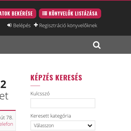
ATOK BEKÉRÉSE
KÖNYVELŐK LISTÁZÁSA
Belépés
Regisztráció könyvelőknek
KÉPZÉS KERESÉS
12
et
Kulcsszó
Keresett kategória
út 78.
elefon