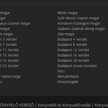
 megye
Békés megye
egye
Győr-Moson-Sopron megye
gykun-Szolnok megye
Komárom-Esztergom megye
 megye
Szabolcs-Szatmár-Bereg megye
m megye
Zala megye
 3. kerület
Budapest 4. kerület
 7. kerület
Budapest 8. kerület
 11. kerület
Budapest 12. kerület
 15. kerület
Budapest 16. kerület
 19. kerület
Budapest 20. kerület
 23. kerület
Budapest összes kerülete
Pécs
t házhoz megy
Bérszámfejtés
és
Könyvvizsgálat
ÖNYVELŐ KERESŐ | Könyvelők és Könyvelőirodák | Könyvel