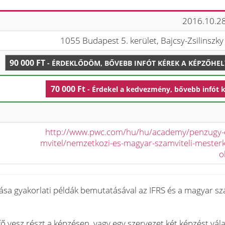
2016.10.28
1055 Budapest 5. kerület, Bajcsy-Zsilinszky 
90 000 FT
- ÉRDEKLŐDÖM, BŐVEBB INFÓT KÉREK A KÉPZŐHE
70 000 Ft
- Érdekel a kedvezmény, bővebb infót 
http://www.pwc.com/hu/hu/academy/penzugy-
mvitel/nemzetkozi-es-magyar-szamviteli-mester
o
ása gyakorlati példák bemutatásával az IFRS és a magyar sz
 vesz részt a képzésen, vagy egy szervezet két képzést vála